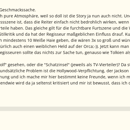
h Geschmackssache.
h pure Atmosphäre, weil so doll ist die Story ja nun auch nicht. Un
ssszene ist, dass die Reiter einfach nicht bedrohlich wirken, wenn
rteile haben. Das gleiche gilt für die furchtbare Furtszene und die
e Stilkritik und da hat der Regisseur maßgeblichen Einfluss drauf. 
h mindestens 10 Weiße Haie geben, die wären 3x so groß und wür
rlich auch einen weiblichen Held auf der Orca;-)). Jetzt kann man 
gisseuren sollte das nichts zur Sache tun, genauso wie Tolkien 
f" gesehen, oder die "Schatzinsel" (jeweils als TV-Vierteiler)? Da
rundsätzliche Problem ist die Hollywood-Verpflichtung, der Jackson 
inung und ich mache mir hier bestimmt keine Freunde, wenn ich m
gendwie wird da ja seltenst kritisiert und mir ist bewusst, dass ich 