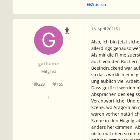
Zitieren
16. April 2021
5 J.
Also, ich bin jetzt sic
allerdings genauso wen
Als mir die Filme zuer
auch von den Büchern 
gathame
Beeindruckend war auf 
Mitglied
so dass wirklich eine g
unglaublich viel Arbei
228
155
Beiträge
Reputation
Dass gekürzt werden mus
Absprachen des Regiss
♀
Verantwortliche. Und d
Szene, wo Aragorn an d
waren vorher natürlich
Szene in den Hügelgrä
anders herkommen. Abe
nicht mal eben so ein 