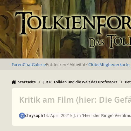
Zu Inhalt springen
Foren
Chat
Galerie
Entdecken
Aktivität
Clubs
Mitgliederkarte
Startseite
J.R.R. Tolkien und die Welt des Professors
Pet
Kritik am Film (hier: Die Gef
chrysoph
14. April 2021
5 J.
in
'Herr der Ringe'-Verfilm