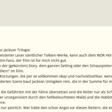
ur Jackson Trilogie:
egeisterter Leser sämtlicher Tolkien-Werke, kann auch dem WDR Hö
lm-Fans, der Film ist für mich nicht gut.
n der (gekürzten) Story, dem ganzen Setting oder den Schauspielern
llern“ im Film.
Kürzungen, die per se vollkommen okay und nachvollziehbar, wenn
erten Szene baut Jackson Unlogiken rein, die in der Summe für mi
 die Gefährten mit der Fähre übersetzen und die Reiter nur als Sc
er unorganisiert durch den hellbeleuchteten Wald) und die Hobbi
hre.
h nur peinlich. Wer hätte den schon Angst vor diesen Reitern, die