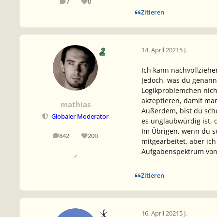
7
0
Beiträge
Reputation
Zitieren
14. April 2021
5 J.
Ich kann nachvollziehe
Jedoch, was du genannt
Logikproblemchen nich
akzeptieren, damit man
mathias
Außerdem, bist du scho
Globaler Moderator
es unglaubwürdig ist,
Im Übrigen, wenn du so
842
200
Beiträge
Reputation
mitgearbeitet, aber ic
Aufgabenspektrum von 
♂
Zitieren
16. April 2021
5 J.