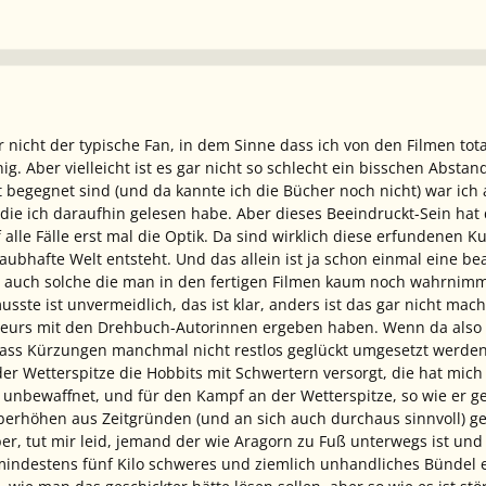
her nicht der typische Fan, in dem Sinne dass ich von den Filmen tota
ig. Aber vielleicht ist es gar nicht so schlecht ein bisschen Abs
st begegnet sind (und da kannte ich die Bücher noch nicht) war ich
die ich daraufhin gelesen habe. Aber dieses Beeindruckt-Sein ha
alle Fälle erst mal die Optik. Da sind wirklich diese erfundenen K
laubhafte Welt entsteht. Und das allein ist ja schon einmal eine be
t, auch solche die man in den fertigen Filmen kaum noch wahrnimmt
ste ist unvermeidlich, das ist klar, anders ist das gar nicht mach
eurs mit den Drehbuch-Autorinnen ergeben haben. Wenn da also i
ass Kürzungen manchmal nicht restlos geglückt umgesetzt werden, 
er Wetterspitze die Hobbits mit Schwertern versorgt, die hat mich 
 unbewaffnet, und für den Kampf an der Wetterspitze, so wie er ge
berhöhen aus Zeitgründen (und an sich auch durchaus sinnvoll) g
r, tut mir leid, jemand der wie Aragorn zu Fuß unterwegs ist un
mindestens fünf Kilo schweres und ziemlich unhandliches Bündel e