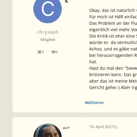
Okay, das ist natürlic
Für mich ist HdR einfac
Das Problem an der Flu
eigentlich viel mehr Vo
chrysoph
Die Kritik ist eher ein
Mitglied
würde es da vermutlic
Achso, und es gäbe natü
7
0
Beiträge
Reputation
bei herausrragenden Re
hat.
Hast du mal den "Seewol
kritisieren kann. Das g
aber das ist meine Me
Gericht gehe;-) Aber ir
Zitieren
16. April 2021
5 J.