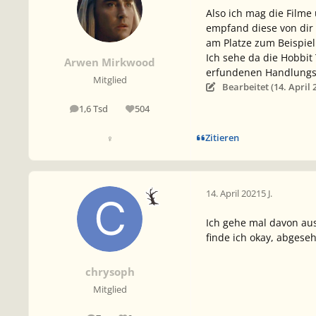
Also ich mag die Filme 
empfand diese von dir 
am Platze zum Beispiel 
Ich sehe da die Hobbit 
Arwen Mirkwood
erfundenen Handlungss
Mitglied
Bearbeitet (
14. April 
1,6 Tsd
504
Beiträge
Reputation
Zitieren
♀
14. April 2021
5 J.
Ich gehe mal davon aus,
finde ich okay, abgese
chrysoph
Mitglied