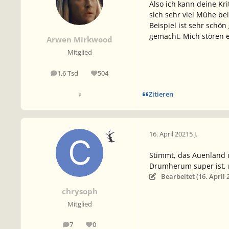
Also ich kann deine Kr
sich sehr viel Mühe bei
Beispiel ist sehr schö
gemacht. Mich stören e
Arwen Mirkwood
Mitglied
1,6 Tsd
504
Beiträge
Reputation
Zitieren
♀
16. April 2021
5 J.
Stimmt, das Auenland u
Drumherum super ist, n
Bearbeitet (
16. April 
chrysoph
Mitglied
7
0
Beiträge
Reputation