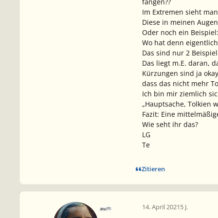
fangen??
Im Extremen sieht man 
Diese in meinen Augen
Oder noch ein Beispiel
Wo hat denn eigentlich
Das sind nur 2 Beispie
Das liegt m.E. daran, 
Kürzungen sind ja okay
dass das nicht mehr To
Ich bin mir ziemlich s
„Hauptsache, Tolkien w
Fazit: Eine mittelmäßi
Wie seht ihr das?
LG
Te
Zitieren
14. April 2021
5 J.