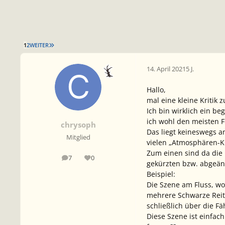
LETZTE SEITE
1
2
WEITER
14. April 2021
5 J.
Hallo,
mal eine kleine Kritik z
Ich bin wirklich ein b
ich wohl den meisten Fi
chrysoph
Das liegt keineswegs a
Mitglied
vielen „Atmosphären-Ki
Zum einen sind da die 
7
0
Beiträge
Reputation
gekürzten bzw. abgeänd
Beispiel:
Die Szene am Fluss, wo
mehrere Schwarze Reit
schließlich über die Fä
Diese Szene ist einfac