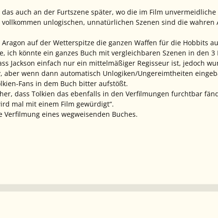
das auch an der Furtszene später, wo die im Film unvermeidliche A
 vollkommen unlogischen, unnatürlichen Szenen sind die wahren A
:
 Aragon auf der Wetterspitze die ganzen Waffen für die Hobbits au
le, ich könnte ein ganzes Buch mit vergleichbaren Szenen in den 3 
dass Jackson einfach nur ein mittelmäßiger Regisseur ist, jedoc
, aber wenn dann automatisch Unlogiken/Ungereimtheiten eingebau
lkien-Fans in dem Buch bitter aufstößt.
icher, dass Tolkien das ebenfalls in den Verfilmungen furchtbar fä
ird mal mit einem Film gewürdigt“.
ge Verfilmung eines wegweisenden Buches.