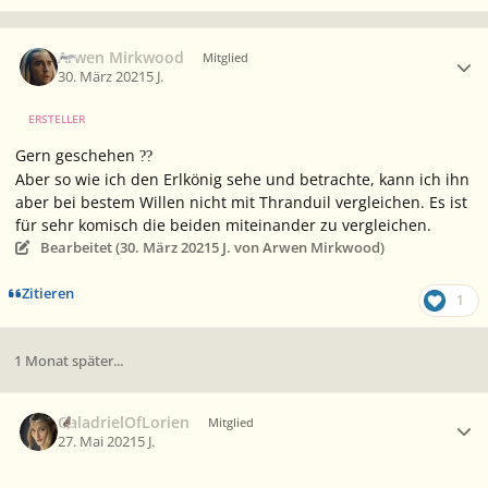
Ersteller-Statistik
Arwen Mirkwood
Mitglied
30. März 2021
5 J.
ERSTELLER
Gern geschehen
?
?
Aber so wie ich den Erlkönig sehe und betrachte, kann ich ihn
aber bei bestem Willen nicht mit Thranduil vergleichen. Es ist
für sehr komisch die beiden miteinander zu vergleichen.
Bearbeitet (
30. März 2021
5 J.
von Arwen Mirkwood)
Zitieren
1
1 Monat später...
Ersteller-Statistik
GaladrielOfLorien
Mitglied
27. Mai 2021
5 J.