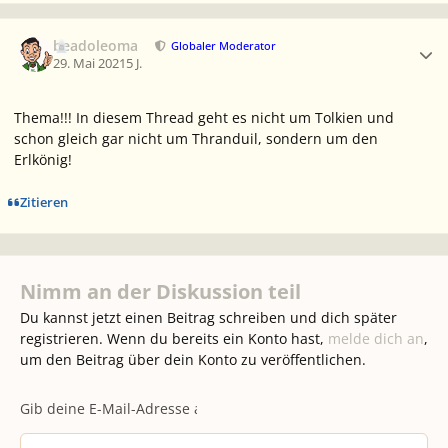
Ersteller-Statistik
beadoleoma
Globaler Moderator
29. Mai 2021
5 J.
Thema!!! In diesem Thread geht es nicht um Tolkien und
schon gleich gar nicht um Thranduil, sondern um den
Erlkönig!
Zitieren
Nimm an der Diskussion teil
Du kannst jetzt einen Beitrag schreiben und dich später
registrieren. Wenn du bereits ein Konto hast,
melde dich an
,
um den Beitrag über dein Konto zu veröffentlichen.