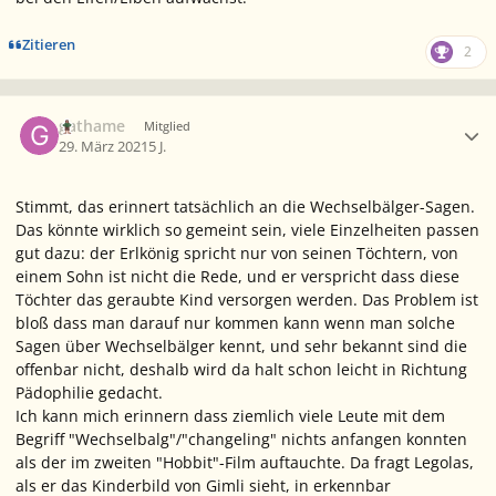
Zitieren
2
Ersteller-Statistik
gathame
Mitglied
29. März 2021
5 J.
Stimmt, das erinnert tatsächlich an die Wechselbälger-Sagen.
Das könnte wirklich so gemeint sein, viele Einzelheiten passen
gut dazu: der Erlkönig spricht nur von seinen Töchtern, von
einem Sohn ist nicht die Rede, und er verspricht dass diese
Töchter das geraubte Kind versorgen werden. Das Problem ist
bloß dass man darauf nur kommen kann wenn man solche
Sagen über Wechselbälger kennt, und sehr bekannt sind die
offenbar nicht, deshalb wird da halt schon leicht in Richtung
Pädophilie gedacht.
Ich kann mich erinnern dass ziemlich viele Leute mit dem
Begriff "Wechselbalg"/"changeling" nichts anfangen konnten
als der im zweiten "Hobbit"-Film auftauchte. Da fragt Legolas,
als er das Kinderbild von Gimli sieht, in erkennbar