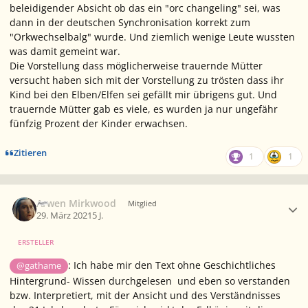
beleidigender Absicht ob das ein "orc changeling" sei, was
dann in der deutschen Synchronisation korrekt zum
"Orkwechselbalg" wurde. Und ziemlich wenige Leute wussten
was damit gemeint war.
Die Vorstellung dass möglicherweise trauernde Mütter
versucht haben sich mit der Vorstellung zu trösten dass ihr
Kind bei den Elben/Elfen sei gefällt mir übrigens gut. Und
trauernde Mütter gab es viele, es wurden ja nur ungefähr
fünfzig Prozent der Kinder erwachsen.
Zitieren
1
1
Ersteller-Statistik
Arwen Mirkwood
Mitglied
29. März 2021
5 J.
ERSTELLER
: Ich habe mir den Text ohne Geschichtliches
@gathame
Hintergrund- Wissen durchgelesen und eben so verstanden
bzw. Interpretiert, mit der Ansicht und des Verständnisses