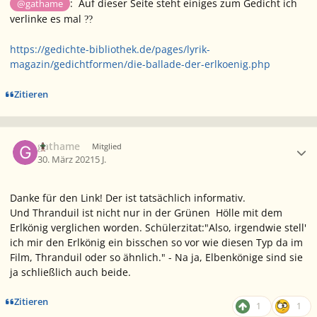
: Auf dieser Seite steht einiges zum Gedicht ich
@gathame
verlinke es mal
?
?
https://gedichte-bibliothek.de/pages/lyrik-
magazin/gedichtformen/die-ballade-der-erlkoenig.php
Zitieren
Ersteller-Statistik
gathame
Mitglied
30. März 2021
5 J.
Danke für den Link! Der ist tatsächlich informativ.
Und Thranduil ist nicht nur in der Grünen Hölle mit dem
Erlkönig verglichen worden. Schülerzitat:"Also, irgendwie stell'
ich mir den Erlkönig ein bisschen so vor wie diesen Typ da im
Film, Thranduil oder so ähnlich." - Na ja, Elbenkönige sind sie
ja schließlich auch beide.
Zitieren
1
1