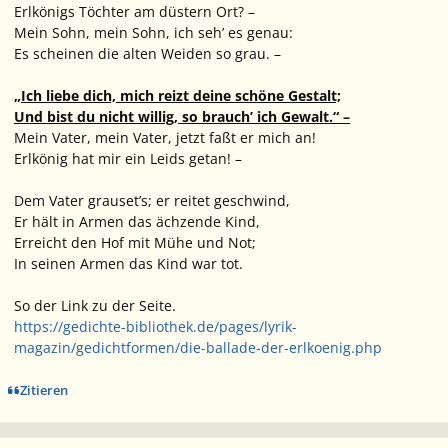
Erlkönigs Töchter am düstern Ort? –
Mein Sohn, mein Sohn, ich seh’ es genau:
Es scheinen die alten Weiden so grau. –
„Ich liebe dich, mich reizt deine schöne Gestalt;
Und bist du nicht willig, so brauch’ ich Gewalt.“ –
Mein Vater, mein Vater, jetzt faßt er mich an!
Erlkönig hat mir ein Leids getan! –
Dem Vater grauset’s; er reitet geschwind,
Er hält in Armen das ächzende Kind,
Erreicht den Hof mit Mühe und Not;
In seinen Armen das Kind war tot.
So der Link zu der Seite.
https://gedichte-bibliothek.de/pages/lyrik-
magazin/gedichtformen/die-ballade-der-erlkoenig.php
Zitieren
Ersteller-Statistik