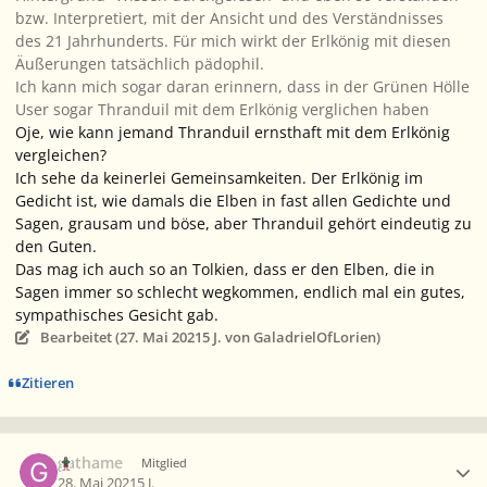
bzw. Interpretiert, mit der Ansicht und des Verständnisses
des 21 Jahrhunderts. Für mich wirkt der Erlkönig mit diesen
Äußerungen tatsächlich pädophil.
Ich kann mich sogar daran erinnern, dass in der Grünen Hölle
User sogar Thranduil mit dem Erlkönig verglichen haben
Oje, wie kann jemand Thranduil ernsthaft mit dem Erlkönig
vergleichen?
Ich sehe da keinerlei Gemeinsamkeiten. Der Erlkönig im
Gedicht ist, wie damals die Elben in fast allen Gedichte und
Sagen, grausam und böse, aber Thranduil gehört eindeutig zu
den Guten.
Das mag ich auch so an Tolkien, dass er den Elben, die in
Sagen immer so schlecht wegkommen, endlich mal ein gutes,
sympathisches Gesicht gab.
Bearbeitet (
27. Mai 2021
5 J.
von GaladrielOfLorien)
Zitieren
Ersteller-Statistik
gathame
Mitglied
28. Mai 2021
5 J.