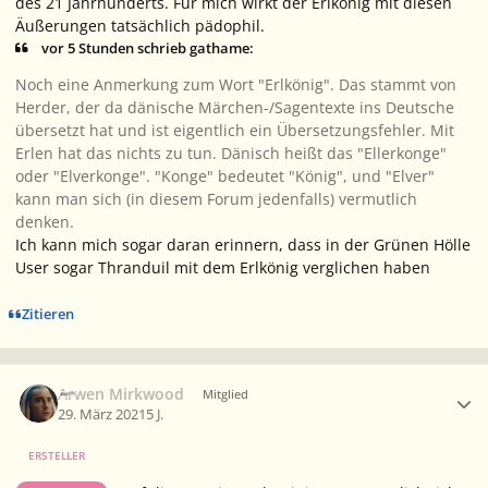
des 21 Jahrhunderts. Für mich wirkt der Erlkönig mit diesen
Äußerungen tatsächlich pädophil.
vor 5 Stunden schrieb gathame:
Noch eine Anmerkung zum Wort "Erlkönig". Das stammt von
Herder, der da dänische Märchen-/Sagentexte ins Deutsche
übersetzt hat und ist eigentlich ein Übersetzungsfehler. Mit
Erlen hat das nichts zu tun. Dänisch heißt das "Ellerkonge"
oder "Elverkonge". "Konge" bedeutet "König", und "Elver"
kann man sich (in diesem Forum jedenfalls) vermutlich
denken.
Ich kann mich sogar daran erinnern, dass in der Grünen Hölle
User sogar Thranduil mit dem Erlkönig verglichen haben
Zitieren
Ersteller-Statistik
Arwen Mirkwood
Mitglied
29. März 2021
5 J.
ERSTELLER