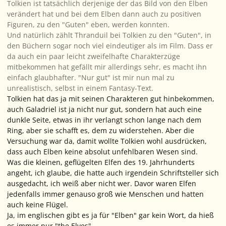
Tolkien ist tatsächlich derjenige der das Bild von den Elben
verändert hat und bei dem Elben dann auch zu positiven
Figuren, zu den "Guten" eben, werden konnten.
Und natürlich zählt Thranduil bei Tolkien zu den "Guten", in
den Büchern sogar noch viel eindeutiger als im Film. Dass er
da auch ein paar leicht zweifelhafte Charakterzüge
mitbekommen hat gefällt mir allerdings sehr, es macht ihn
einfach glaubhafter. "Nur gut" ist mir nun mal zu
unrealistisch, selbst in einem Fantasy-Text.
Tolkien hat das ja mit seinen Charakteren gut hinbekommen,
auch Galadriel ist ja nicht nur gut, sondern hat auch eine
dunkle Seite, etwas in ihr verlangt schon lange nach dem
Ring, aber sie schafft es, dem zu widerstehen. Aber die
Versuchung war da, damit wollte Tolkien wohl ausdrücken,
dass auch Elben keine absolut unfehlbaren Wesen sind.
Was die kleinen, geflügelten Elfen des 19. Jahrhunderts
angeht, ich glaube, die hatte auch irgendein Schriftsteller sich
ausgedacht, ich weiß aber nicht wer. Davor waren Elfen
jedenfalls immer genauso groß wie Menschen und hatten
auch keine Flügel.
Ja, im englischen gibt es ja für "Elben" gar kein Wort, da hieß
es immer nur "the Elves".