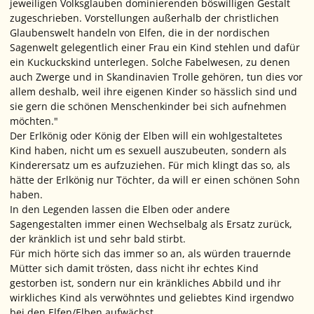
jeweiligen Volksglauben dominierenden böswilligen Gestalt
zugeschrieben. Vorstellungen außerhalb der christlichen
Glaubenswelt handeln von Elfen, die in der nordischen
Sagenwelt gelegentlich einer Frau ein Kind stehlen und dafür
ein Kuckuckskind unterlegen. Solche Fabelwesen, zu denen
auch Zwerge und in Skandinavien Trolle gehören, tun dies vor
allem deshalb, weil ihre eigenen Kinder so hässlich sind und
sie gern die schönen Menschenkinder bei sich aufnehmen
möchten."
Der Erlkönig oder König der Elben will ein wohlgestaltetes
Kind haben, nicht um es sexuell auszubeuten, sondern als
Kinderersatz um es aufzuziehen. Für mich klingt das so, als
hätte der Erlkönig nur Töchter, da will er einen schönen Sohn
haben.
In den Legenden lassen die Elben oder andere
Sagengestalten immer einen Wechselbalg als Ersatz zurück,
der kränklich ist und sehr bald stirbt.
Für mich hörte sich das immer so an, als würden trauernde
Mütter sich damit trösten, dass nicht ihr echtes Kind
gestorben ist, sondern nur ein kränkliches Abbild und ihr
wirkliches Kind als verwöhntes und geliebtes Kind irgendwo
bei den Elfen/Elben aufwächst.