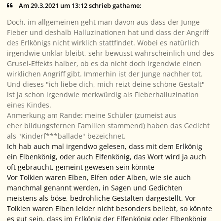
Am 29.3.2021 um 13:12 schrieb gathame:
Doch, im allgemeinen geht man davon aus dass der Junge
Fieber und deshalb Halluzinationen hat und dass der Angriff
des Erlkönigs nicht wirklich stattfindet. Wobei es natürlich
irgendwie unklar bleibt, sehr bewusst wahrscheinlich und des
Grusel-Effekts halber, ob es da nicht doch irgendwie einen
wirklichen Angriff gibt. Immerhin ist der Junge nachher tot.
Und dieses "ich liebe dich, mich reizt deine schöne Gestalt"
ist ja schon irgendwie merkwürdig als Fieberhalluzination
eines Kindes.
Anmerkung am Rande: meine Schüler (zumeist aus
eher bildungsfernen Familien stammend) haben das Gedicht
als "Kinderf***ballade" bezeichnet.
Ich hab auch mal irgendwo gelesen, dass mit dem Erlkönig
ein Elbenkönig, oder auch Elfenkönig, das Wort wird ja auch
oft gebraucht, gemeint gewesen sein könnte
Vor Tolkien waren Elben, Elfen oder Alben, wie sie auch
manchmal genannt werden, in Sagen und Gedichten
meistens als böse, bedrohliche Gestalten dargestellt. Vor
Tolkien waren Elben leider nicht besonders beliebt, so könnte
es gut sein, dass im Erlkönig der Elfenkönig oder Elbenkönig