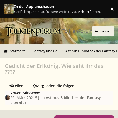
Zu Inhalt springen
In der App anschauen
×
Ig
Greife bequemer auf unsere Website zu.
Mehr erfahren
.
TolkienForum
Anmelden
Startseite
Fantasy und Co.
Astinus Bibliothek der Fantasy L
Gedicht der Erlkönig. Wie seht ihr das
????
Teilen
Mitglieder, die folgen
Arwen Mirkwood
29. März 2021
5 J.
in
Astinus Bibliothek der Fantasy
Literatur