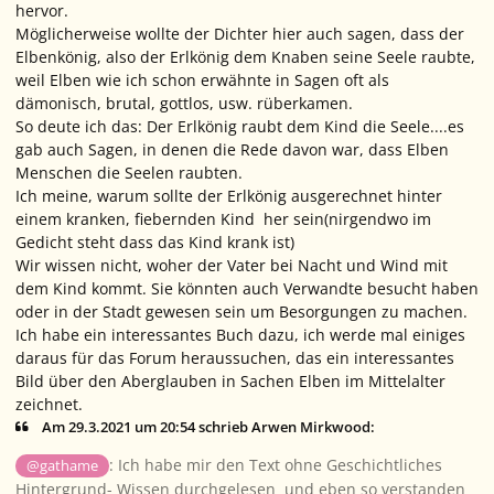
hervor.
Möglicherweise wollte der Dichter hier auch sagen, dass der
Elbenkönig, also der Erlkönig dem Knaben seine Seele raubte,
weil Elben wie ich schon erwähnte in Sagen oft als
dämonisch, brutal, gottlos, usw. rüberkamen.
So deute ich das: Der Erlkönig raubt dem Kind die Seele....es
gab auch Sagen, in denen die Rede davon war, dass Elben
Menschen die Seelen raubten.
Ich meine, warum sollte der Erlkönig ausgerechnet hinter
einem kranken, fiebernden Kind her sein(nirgendwo im
Gedicht steht dass das Kind krank ist)
Wir wissen nicht, woher der Vater bei Nacht und Wind mit
dem Kind kommt. Sie könnten auch Verwandte besucht haben
oder in der Stadt gewesen sein um Besorgungen zu machen.
Ich habe ein interessantes Buch dazu, ich werde mal einiges
daraus für das Forum heraussuchen, das ein interessantes
Bild über den Aberglauben in Sachen Elben im Mittelalter
zeichnet.
Am 29.3.2021 um 20:54 schrieb Arwen Mirkwood:
: Ich habe mir den Text ohne Geschichtliches
@gathame
Hintergrund- Wissen durchgelesen und eben so verstanden