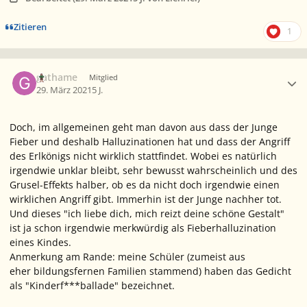
Zitieren
1
Ersteller-Statistik
gathame
Mitglied
29. März 2021
5 J.
Doch, im allgemeinen geht man davon aus dass der Junge
Fieber und deshalb Halluzinationen hat und dass der Angriff
des Erlkönigs nicht wirklich stattfindet. Wobei es natürlich
irgendwie unklar bleibt, sehr bewusst wahrscheinlich und des
Grusel-Effekts halber, ob es da nicht doch irgendwie einen
wirklichen Angriff gibt. Immerhin ist der Junge nachher tot.
Und dieses "ich liebe dich, mich reizt deine schöne Gestalt"
ist ja schon irgendwie merkwürdig als Fieberhalluzination
eines Kindes.
Anmerkung am Rande: meine Schüler (zumeist aus
eher bildungsfernen Familien stammend) haben das Gedicht
als "Kinderf***ballade" bezeichnet.