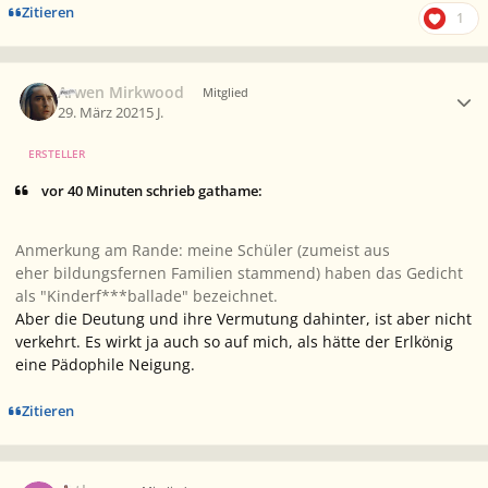
Zitieren
1
Ersteller-Statistik
Arwen Mirkwood
Mitglied
29. März 2021
5 J.
ERSTELLER
vor 40 Minuten schrieb gathame:
Anmerkung am Rande: meine Schüler (zumeist aus
eher bildungsfernen Familien stammend) haben das Gedicht
als "Kinderf***ballade" bezeichnet.
Aber die Deutung und ihre Vermutung dahinter, ist aber nicht
verkehrt. Es wirkt ja auch so auf mich, als hätte der Erlkönig
eine Pädophile Neigung.
Zitieren
Ersteller-Statistik