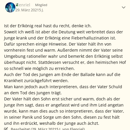
Elenriel
Mitglied
29. März 2021
5 J.
Ist der Erlkönig real hast du recht, denke ich.
Soweit ich weiß ist aber die Deutung weit verbreitet dass der
Junge krank und der Erlkönig eine Fieberhalluzination ist.
Dafür sprechen einige Hinweise. Der Vater hält ihn von
vornherein fest und warm. Außerdem nimmt der Vater seine
Umgebung rationeller wahr und bemerkt den Erlkönig selbst
überhaupt nicht. Stattdessen versucht er, den heimischen Hof
so schnell wie möglich zu erreichen.
Auch der Tod des Jungen am Ende der Ballade kann auf die
Krankheit zurückgeführt werden.
Man kann jedoch auch interpretieren, dass der Vater Schuld
an dem Tod des Jungen trägt.
Der Vater hält den Sohn erst sicher und warm, doch als der
Junge ihm sagt, dass er angefasst wird und ihm Leid angetan
wurde, kann man dies auch so interpretieren, dass der Vater,
in seiner Panik und Sorge um den Sohn, diesen zu fest hält
und ihn erdrückt, weshalb der Junge auch ächzt.
Bearbeitet (
29. März 2021
5 J.
von Elenriel)