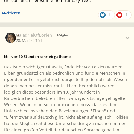
unrealistisch, selbst in einem Fantasy-Text.
Zitieren
1
1
Ersteller-Statistik
GaladrielOfLorien
Mitglied
28. Mai 2021
5 J.
vor 10 Stunden schrieb gathame:
Das ist ein wichtiger Hinweis, finde ich: vor Tolkien wurden
Elben grundsätzlich als bedrohlich und für die Menschen in
irgendeiner Form gefährlich dargestellt, jedenfalls als Wesen
denen man besser misstraute. Nicht bedrohlich waren
lediglich diese besonders im 19. Jahrhundert in
Kinderbüchern beliebten Elfen, winzige, kitschige geflügelte
Wesen. Wobei man sich klar machen muss, dass es den
Unterschied zwischen den Bezeichnungen "Elben" und
"Elfen" zwar auf deutsch gibt, nicht aber auf englisch. Tolkien
hat die Möglichkeit diese Unterscheidung zu machen immer
für einen großen Vorteil der deutschen Sprache gehalten.