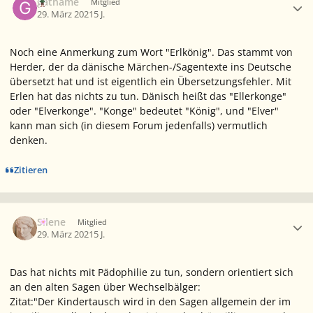
gathame
Mitglied
29. März 2021
5 J.
Noch eine Anmerkung zum Wort "Erlkönig". Das stammt von
Herder, der da dänische Märchen-/Sagentexte ins Deutsche
übersetzt hat und ist eigentlich ein Übersetzungsfehler. Mit
Erlen hat das nichts zu tun. Dänisch heißt das "Ellerkonge"
oder "Elverkonge". "Konge" bedeutet "König", und "Elver"
kann man sich (in diesem Forum jedenfalls) vermutlich
denken.
Zitieren
Ersteller-Statistik
Silene
Mitglied
29. März 2021
5 J.
Das hat nichts mit Pädophilie zu tun, sondern orientiert sich
an den alten Sagen über Wechselbälger:
Zitat:"Der Kindertausch wird in den Sagen allgemein der im