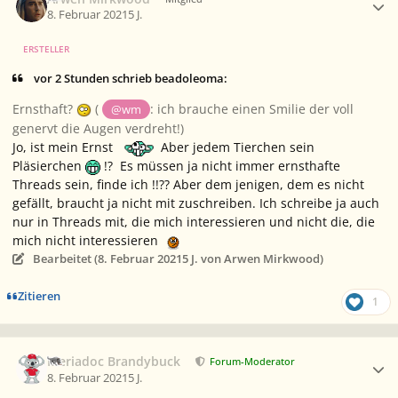
8. Februar 2021
5 J.
ERSTELLER
vor 2 Stunden schrieb beadoleoma:
Ernsthaft?
(
: ich brauche einen Smilie der voll
@wm
genervt die Augen verdreht!)
Jo, ist mein Ernst
Aber jedem Tierchen sein
Pläsierchen
!? Es müssen ja nicht immer ernsthafte
Threads sein, finde ich !!?? Aber dem jenigen, dem es nicht
gefällt, braucht ja nicht mit zuschreiben. Ich schreibe ja auch
nur in Threads mit, die mich interessieren und nicht die, die
mich nicht interessieren
Bearbeitet (
8. Februar 2021
5 J.
von Arwen Mirkwood)
Zitieren
1
Ersteller-Statistik
Meriadoc Brandybuck
Forum-Moderator
8. Februar 2021
5 J.