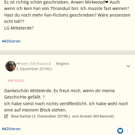
Es ist richtig schön geschrieben, Arwen Mirkwood❤ Auch
wenn ich kein Fan von Thranduil bin: Ich musste fast weinen
?
Hast du noch mehr Fan-Fictions geschrieben? Wäre ansonsten
echt toll
?
?
LG Mittelerde
?
Zitieren
Ersteller-Statistik
Arwen Mirkwood
Mitglied
3. Dezember 2019
6 J.
ERSTELLER
Dankeschön Mittelerde. Es freut mich, wenn dir meine
Geschichte gefällt.
?
Ich habe sonst noch nichts veröffentlicht. Ich habe wohl noch
eine auf meinem Block stehen.
Bearbeitet (
3. Dezember 2019
6 J.
von Arwen Mirkwood)
Zitieren
1