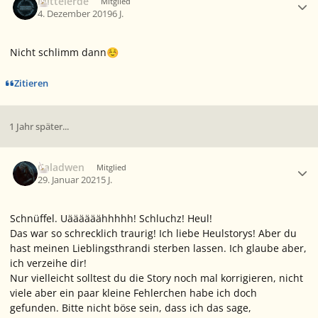
Mittelerde
Mitglied
4. Dezember 2019
6 J.
Nicht schlimm dann
☺️
Zitieren
1 Jahr später...
Ersteller-Statistik
Caladwen
Mitglied
29. Januar 2021
5 J.
Schnüffel. Uäääääähhhhh! Schluchz! Heul!
Das war so schrecklich traurig! Ich liebe Heulstorys! Aber du
hast meinen Lieblingsthrandi sterben lassen. Ich glaube aber,
ich verzeihe dir!
Nur vielleicht solltest du die Story noch mal korrigieren, nicht
viele aber ein paar kleine Fehlerchen habe ich doch
gefunden. Bitte nicht böse sein, dass ich das sage,