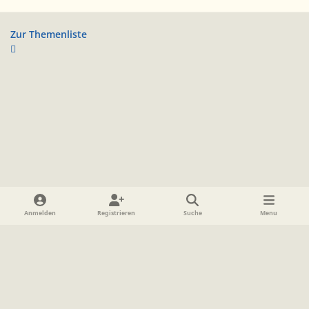
Zur Themenliste
Heller Modus
Dunkler Modus
Systemeinstellung
Anmelden
Registrieren
Suche
Menu
Sprache
Datenschutzerklärung
Cookies
Impressum
www.TolkienForum.de
Powered by
Invision Community