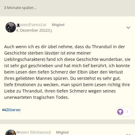
3 Monate später...
Ersteller-Statistik
ArwenEvenstar
Mitglied
4. Dezember 2022
3 J.
Auch wenn ich es dir übel nehme, dass du Thranduil in der
Geschichte sterben lässt(er ist eine meiner
Lieblingscharaktere) fand ich diese Geschichte wunderbar, sie
ist sehr gut geschrieben und hat mich tief berührt, ich konnte
beim Lesen den tiefen Schmerz der Elbin über den Verlust
ihres geliebten Mannes spüren. Du verstehst es sehr gut,
tiefe Emotionen zu wecken, man spürt beim Lesen richtig ihre
Liebe zu Thranduil, ihren tiefen Schmerz wegen seines
unerwarteten tragischen Todes.
Zitieren
1
Ersteller-Statistik
Arwen Mirkwood
Mitglied