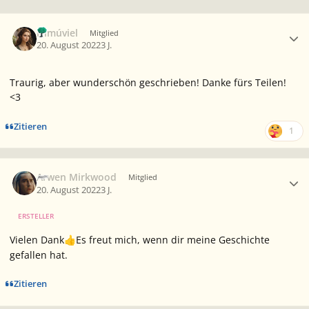
Ersteller-Statistik
Nimúviel
Mitglied
20. August 2022
3 J.
Traurig, aber wunderschön geschrieben! Danke fürs Teilen!
<3
Zitieren
1
Ersteller-Statistik
Arwen Mirkwood
Mitglied
20. August 2022
3 J.
ERSTELLER
Vielen Dank
Es freut mich, wenn dir meine Geschichte
👍
gefallen hat.
Zitieren