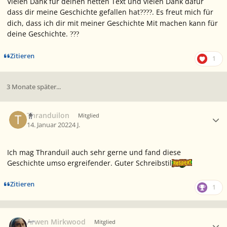
Vielen Dank für deinen netten Text und vielen Dank dafür
dass dir meine Geschichte gefallen hat
. Es freut mich für
?
?
?
?
dich, dass ich dir mit meiner Geschichte Mit machen kann für
deine Geschichte.
?
?
?
Zitieren
1
3 Monate später...
Ersteller-Statistik
Thranduilon
Mitglied
14. Januar 2022
4 J.
Ich mag Thranduil auch sehr gerne und fand diese
Geschichte umso ergreifender. Guter Schreibstil
Zitieren
1
Ersteller-Statistik
Arwen Mirkwood
Mitglied