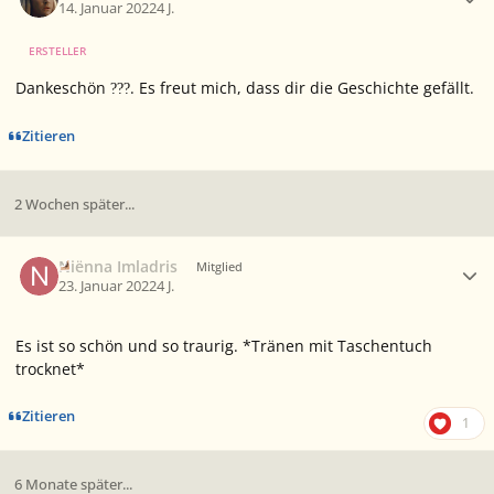
14. Januar 2022
4 J.
ERSTELLER
Dankeschön
. Es freut mich, dass dir die Geschichte gefällt.
?
?
?
Zitieren
2 Wochen später...
Ersteller-Statistik
Niënna Imladris
Mitglied
23. Januar 2022
4 J.
Es ist so schön und so traurig. *Tränen mit Taschentuch
trocknet*
Zitieren
1
6 Monate später...