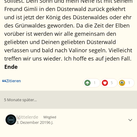
solltest. Dein Sohn und mein Neffe ist mit seinem
Freund Gimli in den Düsterwald zurück gekehrt
und ist jetzt der König des Düsterwaldes oder ehr
des Grünwaldes geworden. Da die Zeit der Elben
vorüber ist werden wir alle gemeinsam den
geliebten und Deinen geliebten Düsterwald
verlassen und bald nach Valinor segeln. Vielleicht
treffen wir uns wieder. Ich hoffe es auf jeden Fall.
Ende
Zitieren
1
5
1
5 Monate später...
Ersteller-Statistik
Mittelerde
Mitglied
3. Dezember 2019
6 J.