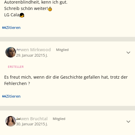
Autorenblindheit, kenn ich gut.
Schreib schön weiter!
LG Cala
Zitieren
Ersteller-Statistik
Arwen Mirkwood
Mitglied
29. Januar 2021
5 J.
ERSTELLER
Es freut mich, wenn dir die Geschichte gefallen hat, trotz der
Fehlerchen
?
Zitieren
Ersteller-Statistik
Arwen Bruchtal
Mitglied
30. Januar 2021
5 J.