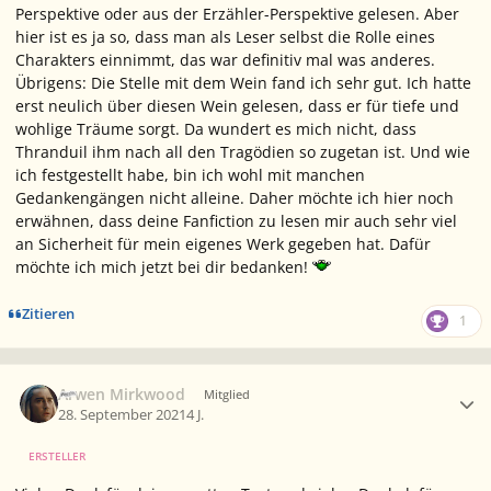
Perspektive oder aus der Erzähler-Perspektive gelesen. Aber
hier ist es ja so, dass man als Leser selbst die Rolle eines
Charakters einnimmt, das war definitiv mal was anderes.
Übrigens: Die Stelle mit dem Wein fand ich sehr gut. Ich hatte
erst neulich über diesen Wein gelesen, dass er für tiefe und
wohlige Träume sorgt. Da wundert es mich nicht, dass
Thranduil ihm nach all den Tragödien so zugetan ist. Und wie
ich festgestellt habe, bin ich wohl mit manchen
Gedankengängen nicht alleine. Daher möchte ich hier noch
erwähnen, dass deine Fanfiction zu lesen mir auch sehr viel
an Sicherheit für mein eigenes Werk gegeben hat. Dafür
möchte ich mich jetzt bei dir bedanken!
Zitieren
1
Ersteller-Statistik
Arwen Mirkwood
Mitglied
28. September 2021
4 J.
ERSTELLER