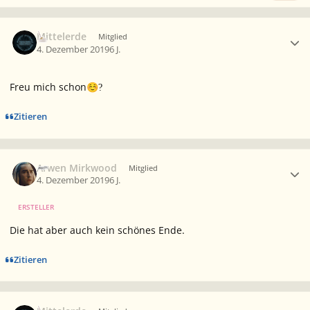
Ersteller-Statistik
Mittelerde
Mitglied
4. Dezember 2019
6 J.
Freu mich schon
☺️
?
Zitieren
Ersteller-Statistik
Arwen Mirkwood
Mitglied
4. Dezember 2019
6 J.
ERSTELLER
Die hat aber auch kein schönes Ende.
Zitieren
Ersteller-Statistik