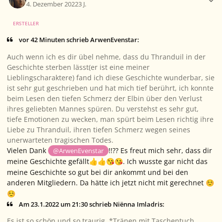
4. Dezember 2022
3 J.
ERSTELLER
vor 42 Minuten schrieb ArwenEvenstar:
Auch wenn ich es dir übel nehme, dass du Thranduil in der
Geschichte sterben lässt(er ist eine meiner
Lieblingscharaktere) fand ich diese Geschichte wunderbar, sie
ist sehr gut geschrieben und hat mich tief berührt, ich konnte
beim Lesen den tiefen Schmerz der Elbin über den Verlust
ihres geliebten Mannes spüren. Du verstehst es sehr gut,
tiefe Emotionen zu wecken, man spürt beim Lesen richtig ihre
Liebe zu Thranduil, ihren tiefen Schmerz wegen seines
unerwarteten tragischen Todes.
Vielen Dank
!!?? Es freut mich sehr, dass dir
@ArwenEvenstar
meine Geschichte gefällt
. Ich wusste gar nicht das
👍
👍
😘
😘
meine Geschichte so gut bei dir ankommt und bei den
anderen Mitgliedern. Da hätte ich jetzt nicht mit gerechnet
☺️
☺️
Am 23.1.2022 um 21:30 schrieb Niënna Imladris:
Es ist so schön und so traurig. *Tränen mit Taschentuch