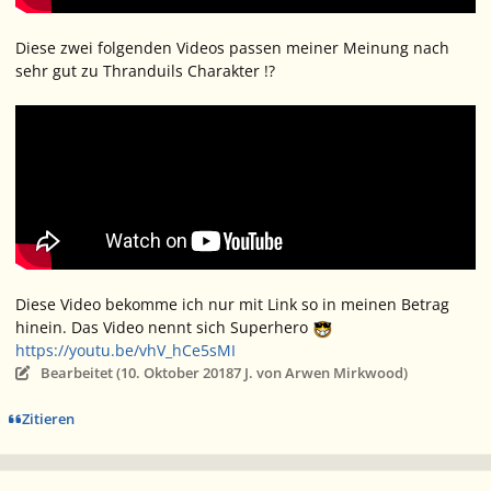
Diese zwei folgenden Videos passen meiner Meinung nach
sehr gut zu Thranduils Charakter !?
Diese Video bekomme ich nur mit Link so in meinen Betrag
hinein. Das Video nennt sich Superhero
https://youtu.be/vhV_hCe5sMI
Bearbeitet (
10. Oktober 2018
7 J.
von Arwen Mirkwood)
Zitieren
Ersteller-Statistik