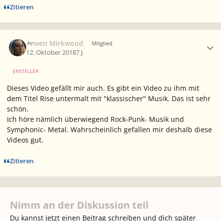
Zitieren
Ersteller-Statistik
Arwen Mirkwood
Mitglied
12. Oktober 2018
7 J.
ERSTELLER
Dieses Video gefällt mir auch. Es gibt ein Video zu ihm mit
dem Titel Rise untermalt mit "klassischer" Musik. Das ist sehr
schön.
Ich höre nämlich überwiegend Rock-Punk- Musik und
Symphonic- Metal. Wahrscheinlich gefallen mir deshalb diese
Videos gut.
Zitieren
Nimm an der Diskussion teil
Du kannst jetzt einen Beitrag schreiben und dich später