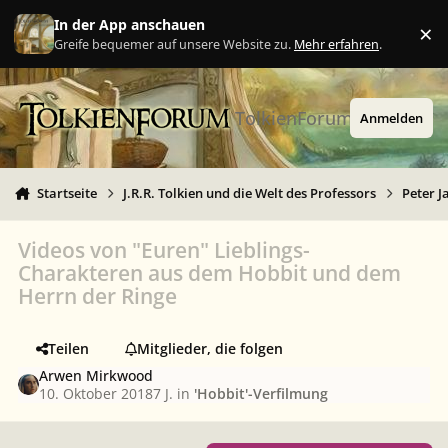
Zu Inhalt springen
In der App anschauen
×
Ig
Greife bequemer auf unsere Website zu.
Mehr erfahren
.
TolkienForum
Anmelden
Startseite
J.R.R. Tolkien und die Welt des Professors
Peter J
Videos von "Euren" Lieblings-
Charakteren aus dem Hobbit und dem
Herrn der Ringe
Teilen
Mitglieder, die folgen
Arwen Mirkwood
10. Oktober 2018
7 J.
in
'Hobbit'-Verfilmung