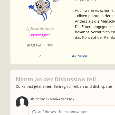
Auch wenn es schon etw
Tolkien plante in der 
Anders als die Mensch
Die Elben hingegen kön
A_Brandybuck
bekannt. Vermutlich en
Ehrenmitglied
das Konzept der Reinka
1,9 Tsd
5
Beiträge
Reputation
Zitieren
♂
Nimm an der Diskussion teil
Du kannst jetzt einen Beitrag schreiben und dich später 
Auf dieses Thema antworten