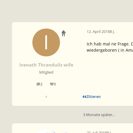
12. April 2018
8 J.
Ich hab mal ne Frage. 
wiedergeboren ( in Ama
Ivenath Thranduils wife
Mitglied
2
0
Beiträge
Reputation
Zitieren
♀
3 Monate später...
21. Juli 2018
8 J.