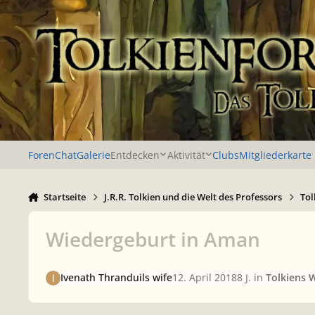
Zu Inhalt springen
Foren
Chat
Galerie
Entdecken
Aktivität
Clubs
Mitgliederkarte
Startseite
J.R.R. Tolkien und die Welt des Professors
Tol
Wiedergeburt in Aman
Ivenath Thranduils wife
12. April 2018
8 J.
in
Tolkiens 