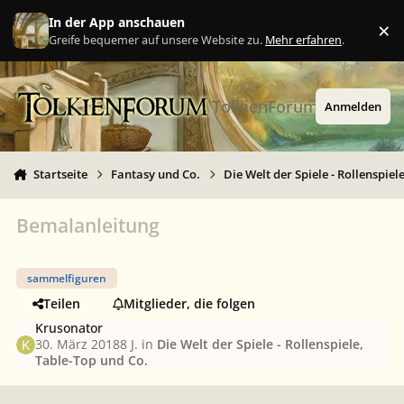
Zu Inhalt springen
In der App anschauen
×
Ig
Greife bequemer auf unsere Website zu.
Mehr erfahren
.
TolkienForum
Anmelden
Startseite
Fantasy und Co.
Die Welt der Spiele - Rollenspiel
Bemalanleitung
sammelfiguren
Teilen
Mitglieder, die folgen
Krusonator
30. März 2018
8 J.
in
Die Welt der Spiele - Rollenspiele,
Table-Top und Co.