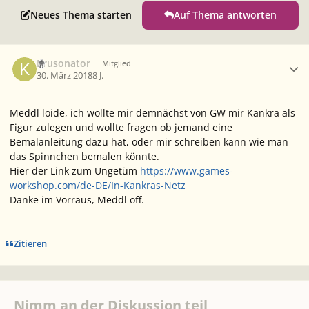
Neues Thema starten
Auf Thema antworten
Ersteller-Statistik
Krusonator
Mitglied
30. März 2018
8 J.
Meddl loide, ich wollte mir demnächst von GW mir Kankra als
Figur zulegen und wollte fragen ob jemand eine
Bemalanleitung dazu hat, oder mir schreiben kann wie man
das Spinnchen bemalen könnte.
Hier der Link zum Ungetüm
https://www.games-
workshop.com/de-DE/In-Kankras-Netz
Danke im Vorraus, Meddl off.
Zitieren
Nimm an der Diskussion teil