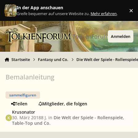
Zu Inhalt springen
In der App anschauen
×
Ig
Greife bequemer auf unsere Website zu.
Mehr erfahren
.
TolkienForum
Anmelden
Startseite
Fantasy und Co.
Die Welt der Spiele - Rollenspiel
Bemalanleitung
sammelfiguren
Teilen
Mitglieder, die folgen
Krusonator
30. März 2018
8 J.
in
Die Welt der Spiele - Rollenspiele,
Table-Top und Co.