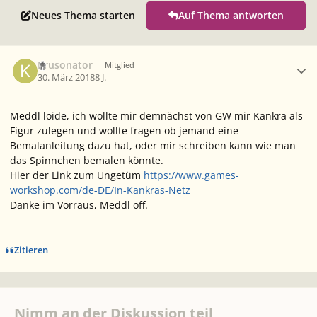
Neues Thema starten
Auf Thema antworten
Ersteller-Statistik
Krusonator
Mitglied
30. März 2018
8 J.
Meddl loide, ich wollte mir demnächst von GW mir Kankra als
Figur zulegen und wollte fragen ob jemand eine
Bemalanleitung dazu hat, oder mir schreiben kann wie man
das Spinnchen bemalen könnte.
Hier der Link zum Ungetüm
https://www.games-
workshop.com/de-DE/In-Kankras-Netz
Danke im Vorraus, Meddl off.
Zitieren
Nimm an der Diskussion teil