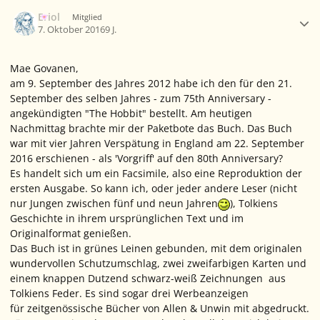
Ersteller-Statistik
Eriol
Mitglied
7. Oktober 2016
9 J.
Mae Govanen,
am 9. September des Jahres 2012 habe ich den für den 21.
September des selben Jahres - zum 75th Anniversary -
angekündigten "The Hobbit" bestellt. Am heutigen
Nachmittag brachte mir der Paketbote das Buch. Das Buch
war mit vier Jahren Verspätung in England am 22. September
2016 erschienen - als 'Vorgriff' auf den 80th Anniversary?
Es handelt sich um ein Facsimile, also eine Reproduktion der
ersten Ausgabe. So kann ich, oder jeder andere Leser (nicht
nur Jungen zwischen fünf und neun Jahren
), Tolkiens
Geschichte in ihrem ursprünglichen Text und im
Originalformat genießen.
Das Buch ist in grünes Leinen gebunden, mit dem originalen
wundervollen Schutzumschlag, zwei zweifarbigen Karten und
einem knappen Dutzend schwarz-weiß Zeichnungen aus
Tolkiens Feder. Es sind sogar drei Werbeanzeigen
für zeitgenössische Bücher von Allen & Unwin mit abgedruckt.