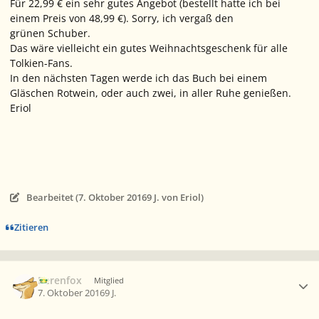
Für 22,99 € ein sehr gutes Angebot (bestellt hatte ich bei
einem Preis von 48,99 €). Sorry, ich vergaß den
grünen Schuber.
Das wäre vielleicht ein gutes Weihnachtsgeschenk für alle
Tolkien-Fans.
In den nächsten Tagen werde ich das Buch bei einem
Gläschen Rotwein, oder auch zwei, in aller Ruhe genießen.
Eriol
Bearbeitet (
7. Oktober 2016
9 J.
von Eriol)
Zitieren
Ersteller-Statistik
Berenfox
Mitglied
7. Oktober 2016
9 J.