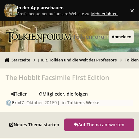
Zu Inhalt springen
In der App anschauen
×
Ig
Greife bequemer auf unsere Website zu.
Mehr erfahren
.
TolkienForum
Anmelden
Startseite
J.R.R. Tolkien und die Welt des Professors
Tolkie
The Hobbit Facsimile First Edition
Teilen
Mitglieder, die folgen
Eriol
7. Oktober 2016
9 J.
in
Tolkiens Werke
Neues Thema starten
Auf Thema antworten