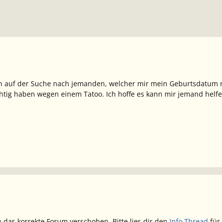
bin auf der Suche nach jemanden, welcher mir mein Geburtsdatum ri
ichtig haben wegen einem Tatoo. Ich hoffe es kann mir jemand helfe
 das korrekte Forum verschoben. Bitte lies dir den
Info Thread
für 