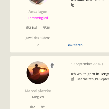
lg
Ancalagon
Ehrenmitglied
2 Tsd
26
Beiträge
Reputation
Juwel des Südens
Zitieren
♂
19. September 2016
9 J.
Ich wollte gern in Ten
Bearbeitet (
19. Septe
Marcelplatzke
Mitglied
2
1
Beiträge
Reputation