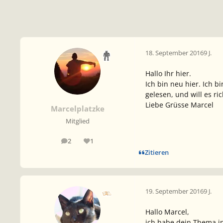
18. September 2016
9 J.
Hallo Ihr hier.
Ich bin neu hier. Ich 
gelesen, und will es r
Liebe Grüsse Marcel
Marcelplatzke
Mitglied
2
1
Beiträge
Reputation
Zitieren
19. September 2016
9 J.
Hallo Marcel,
ich habe dein Thema in