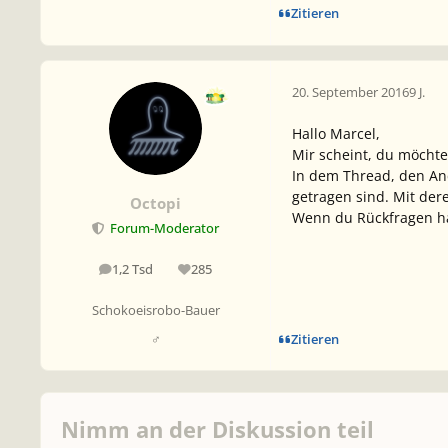
Zitieren
20. September 2016
9 J.
Hallo Marcel,
Mir scheint, du möchte
In dem Thread, den Anc
getragen sind. Mit der
Octopi
Wenn du Rückfragen has
Forum-Moderator
1,2 Tsd
285
Beiträge
Reputation
Schokoeisrobo-Bauer
Zitieren
♂
Nimm an der Diskussion teil