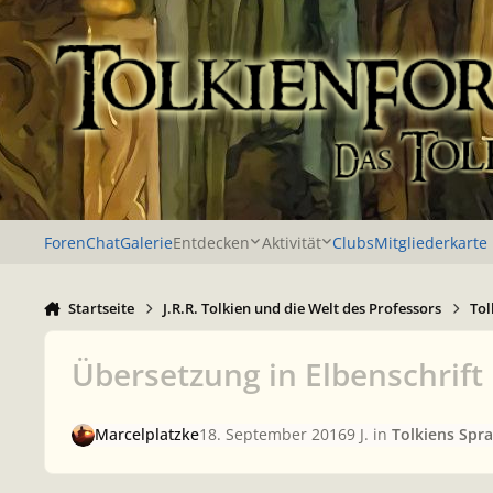
Zu Inhalt springen
Foren
Chat
Galerie
Entdecken
Aktivität
Clubs
Mitgliederkarte
Startseite
J.R.R. Tolkien und die Welt des Professors
Tol
Übersetzung in Elbenschrift
Marcelplatzke
18. September 2016
9 J.
in
Tolkiens Spr