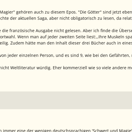
 Magier" gehören auch zu diesem Epos. "Die Götter" sind jetzt eb
te der aktuellen Saga, aber nicht obligatorisch zu lesen, da relat
e die französische Ausgabe nicht gelesen. Aber ich finde die Übers
ortwahl. Wenn man auf jeder zweiten Seite liest:,,Ihre Muskeln spa
weilig. Zudem hätte man den Inhalt dieser drei Bücher auch in eine
n jeder einzelnen Person, und es sind 9, wie bei den Gefährten, 
cht Weltliteratur würdig. Eher kommerziell wie so viele andere m
h immer eine der wenigen deutschsprachigen 'Schwert und Magie'-