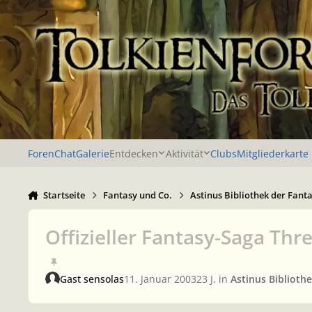
Zu Inhalt springen
Foren
Chat
Galerie
Entdecken
Aktivität
Clubs
Mitgliederkarte
Startseite
Fantasy und Co.
Astinus Bibliothek der Fanta
Offizieller Fantasy-Saga Thr
Gast sensolas
11. Januar 2003
23 J.
in
Astinus Bibliothe