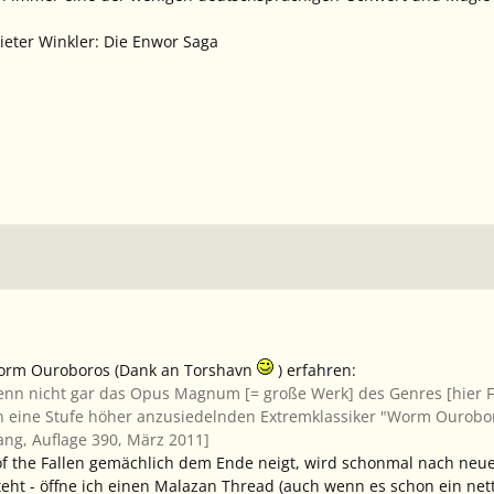
eter Winkler: Die Enwor Saga
orm Ouroboros
(Dank an Torshavn
) erfahren:
wenn nicht gar
das
Opus Magnum [= große Werk] des Genres [hier Fa
 eine Stufe höher anzusiedelnden Extremklassiker "Worm Ouroboro
ang, Auflage 390, März 2011]
f the Fallen
gemächlich dem Ende neigt, wird schonmal nach neuen
eht - öffne ich einen Malazan Thread (auch wenn es schon ein net