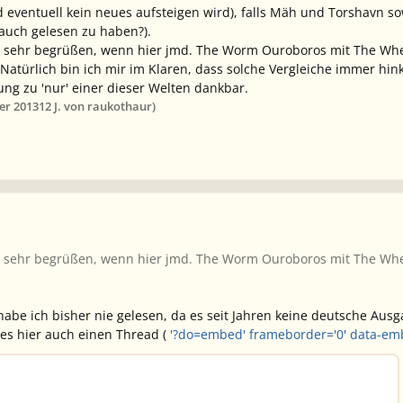
d eventuell kein neues
aufsteigen
wird), falls Mäh und Torshavn s
 auch gelesen zu haben?).
s sehr begrüßen, wenn hier jmd.
The Worm Ouroboros
mit
The Whe
n. Natürlich bin ich mir im Klaren, dass solche Vergleiche immer h
ng zu 'nur' einer dieser Welten dankbar.
er 2013
12 J.
von raukothaur)
s sehr begrüßen, wenn hier jmd.
The Worm Ouroboros
mit
The Whe
e ich bisher nie gelesen, da es seit Jahren keine deutsche Ausga
 es hier auch einen Thread (
'?do=embed' frameborder='0' data-e