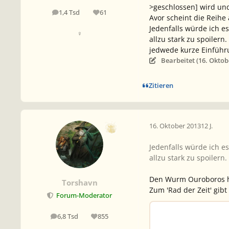
>geschlossen] wird un
1,4 Tsd
61
Beiträge
Reputation
Avor scheint die Reihe
Jedenfalls würde ich e
♀
allzu stark zu spoiler
jedwede kurze Einführu
Bearbeitet (
16. Oktob
Zitieren
16. Oktober 2013
12 J.
Jedenfalls würde ich e
allzu stark zu spoilern.
Den Wurm Ouroboros hab
Torshavn
Zum 'Rad der Zeit' gibt
Forum-Moderator
6,8 Tsd
855
Beiträge
Reputation