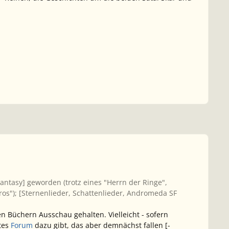
ntasy] geworden (trotz eines "Herrn der Ringe",
s"); [
Sternenlieder, Schattenlieder
, Andromeda SF
 Büchern Ausschau gehalten. Vielleicht - sofern
tes
Forum
dazu gibt, das aber demnächst
fallen
[-