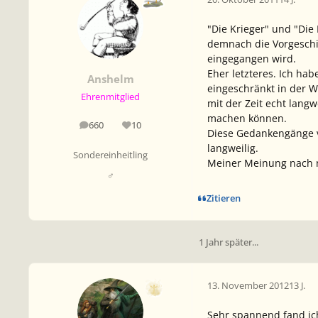
"Die Krieger" und "Die
demnach die Vorgeschich
eingegangen wird.
Eher letzteres. Ich hab
Anshelm
eingeschränkt in der W
Ehrenmitglied
mit der Zeit echt lang
machen können.
660
10
Beiträge
Reputation
Diese Gedankengänge vo
langweilig.
Sondereinheitling
Meiner Meinung nach ni
♂
Zitieren
1 Jahr später...
13. November 2012
13 J.
Sehr spannend fand ic