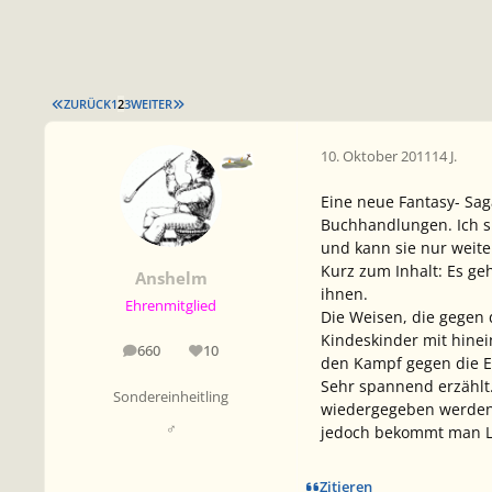
ERSTE SEITE
LETZTE SEITE
ZURÜCK
1
2
3
WEITER
10. Oktober 2011
14 J.
Eine neue Fantasy- Sag
Buchhandlungen. Ich sp
und kann sie nur weit
Kurz zum Inhalt: Es ge
Anshelm
ihnen.
Ehrenmitglied
Die Weisen, die gegen 
Kindeskinder mit hinei
660
10
Beiträge
Reputation
den Kampf gegen die E
Sehr spannend erzählt.
Sondereinheitling
wiedergegeben werden.
♂
jedoch bekommt man Lu
Zitieren