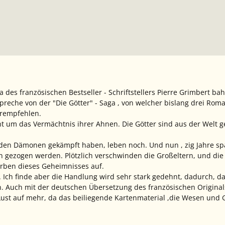
a des französischen Bestseller - Schriftstellers Pierre Grimbert b
reche von der "Die Götter" - Saga , von welcher bislang drei Roman
erempfehlen.
ht um das Vermächtnis ihrer Ahnen. Die Götter sind aus der Welt
den Dämonen gekämpft haben, leben noch. Und nun , zig Jahre späte
n gezogen werden. Plötzlich verschwinden die Großeltern, und die j
rben dieses Geheimnisses auf.
 Ich finde aber die Handlung wird sehr stark gedehnt, dadurch, d
 Auch mit der deutschen Übersetzung des französischen Original
st auf mehr, da das beiliegende Kartenmaterial ,die Wesen und Ge