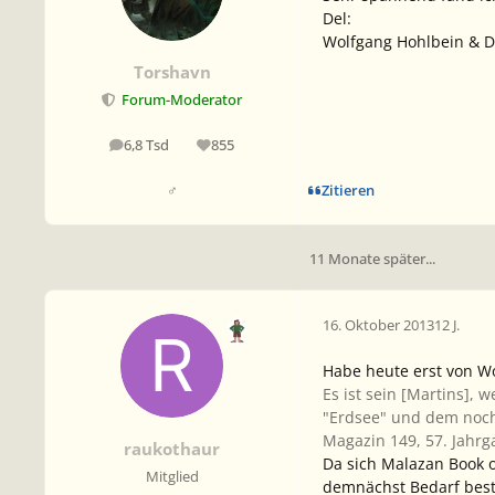
Del:
Wolfgang Hohlbein & Di
Torshavn
Forum-Moderator
6,8 Tsd
855
Beiträge
Reputation
Zitieren
♂
11 Monate später...
16. Oktober 2013
12 J.
Habe heute erst von
W
Es ist sein [Martins], 
"Erdsee" und dem noch
Magazin 149, 57. Jahrg
raukothaur
Da sich
Malazan Book o
Mitglied
demnächst Bedarf best