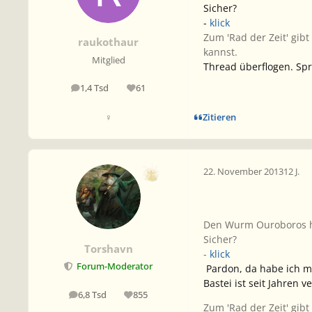
Sicher?
-
klick
Zum 'Rad der Zeit' gibt
raukothaur
kannst.
Mitglied
Thread überflogen. Spr
1,4 Tsd
61
Beiträge
Reputation
Zitieren
♀
22. November 2013
12 J.
Den Wurm Ouroboros hab
Sicher?
Torshavn
-
klick
Forum-Moderator
Pardon, da habe ich m
Bastei ist seit Jahren
6,8 Tsd
855
Beiträge
Reputation
Zum 'Rad der Zeit' gibt