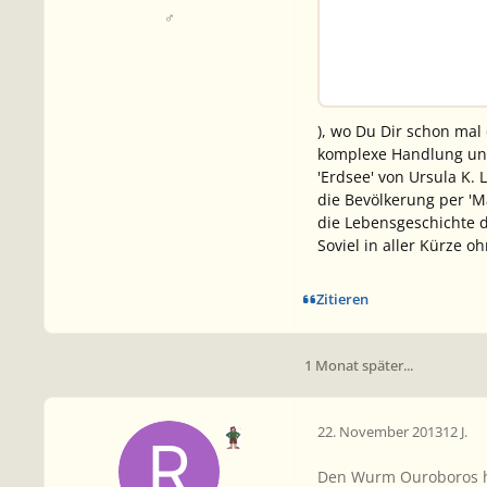
♂
), wo Du Dir schon mal
komplexe Handlung und
'Erdsee' von Ursula K.
die Bevölkerung per 'Ma
die Lebensgeschichte d
Soviel in aller Kürze o
Zitieren
1 Monat später...
22. November 2013
12 J.
Den Wurm Ouroboros hab