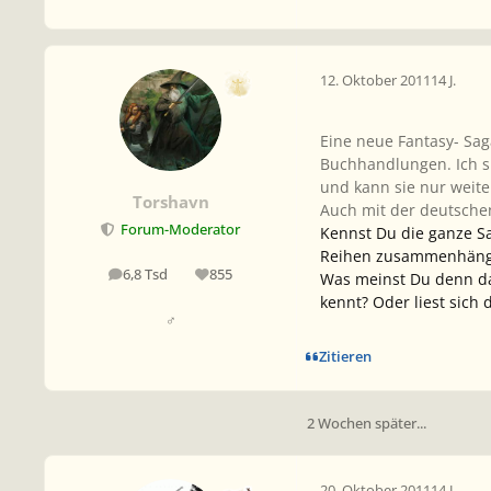
12. Oktober 2011
14 J.
Eine neue Fantasy- Sag
Buchhandlungen. Ich sp
und kann sie nur weit
Torshavn
Auch mit der deutschen
Forum-Moderator
Kennst Du die ganze Sa
Reihen zusammenhän
6,8 Tsd
855
Was meinst Du denn dam
Beiträge
Reputation
kennt? Oder liest sich 
♂
Zitieren
2 Wochen später...
20. Oktober 2011
14 J.