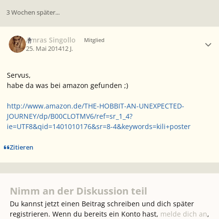
3 Wochen später...
Ersteller-Statistik
Amras Singollo
Mitglied
25. Mai 2014
12 J.
Servus,
habe da was bei amazon gefunden ;)
http://www.amazon.de/THE-HOBBIT-AN-UNEXPECTED-
JOURNEY/dp/B00CLOTMV6/ref=sr_1_4?
ie=UTF8&qid=1401010176&sr=8-4&keywords=kili+poster
Zitieren
Nimm an der Diskussion teil
Du kannst jetzt einen Beitrag schreiben und dich später
registrieren. Wenn du bereits ein Konto hast,
melde dich an
,