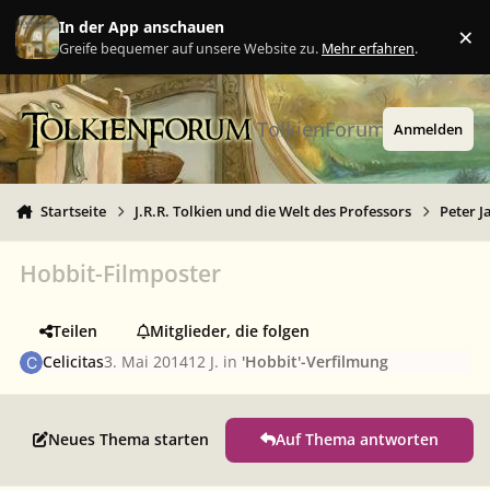
Zu Inhalt springen
In der App anschauen
×
Ig
Greife bequemer auf unsere Website zu.
Mehr erfahren
.
TolkienForum
Anmelden
Startseite
J.R.R. Tolkien und die Welt des Professors
Peter J
Hobbit-Filmposter
Teilen
Mitglieder, die folgen
Celicitas
3. Mai 2014
12 J.
in
'Hobbit'-Verfilmung
Neues Thema starten
Auf Thema antworten