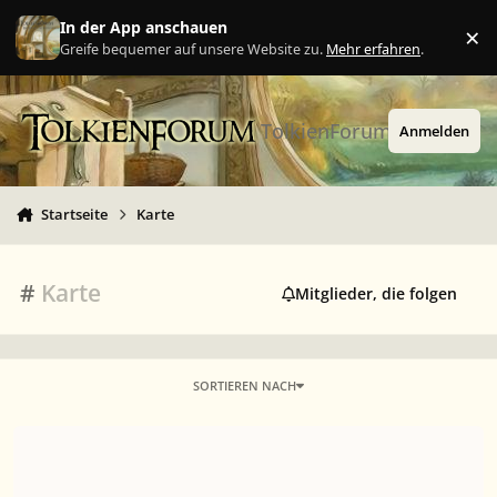
Zu Inhalt springen
In der App anschauen
×
Ig
Greife bequemer auf unsere Website zu.
Mehr erfahren
.
TolkienForum
Anmelden
Startseite
Karte
#
Karte
Mitglieder, die folgen
SORTIEREN NACH
Arda & Mittelerde