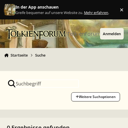
Zu Inhalt springen
In der App anschauen
×
Ig
Greife bequemer auf unsere Website zu.
Mehr erfahren
.
TolkienForum
Anmelden
Startseite
Suche
Weitere Suchoptionen
0 Ergebnisse gefunden