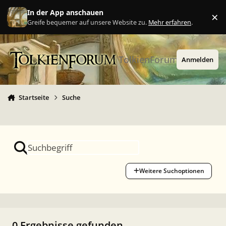
Zu Inhalt springen
In der App anschauen
×
Ig
Greife bequemer auf unsere Website zu.
Mehr erfahren
.
TolkienForum
Anmelden
Startseite
Suche
Weitere Suchoptionen
0 Ergebnisse gefunden