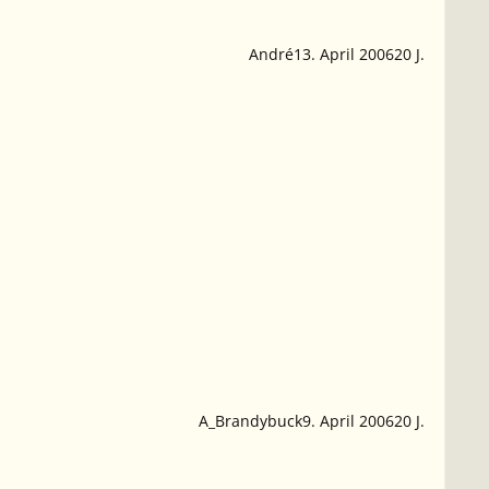
André
13. April 2006
20 J.
A_Brandybuck
9. April 2006
20 J.