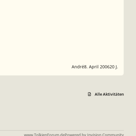
André
8. April 2006
20 J.
Alle Aktivitäten
www.TolkienForum.de
Powered by
Invision Community