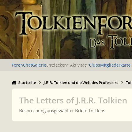
Zu Inhalt springen
Foren
Chat
Galerie
Entdecken
Aktivität
Clubs
Mitgliederkarte
Startseite
J.R.R. Tolkien und die Welt des Professors
Tol
The Letters of J.R.R. Tolkien
Besprechung ausgewählter Briefe Tolkiens.