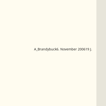
A_Brandybuck
6. November 2006
19 J.