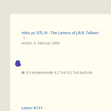
Infos zu 'GTL IV - The Letters of J.R.R. Tolkien'
Infos zu 'GTL IV - The Letters of J.R.R. Tolkien'
André
,
6. Februar 2006
0 Antworten
9,2 Tsd Aufrufe
Letter #131
Letter #131