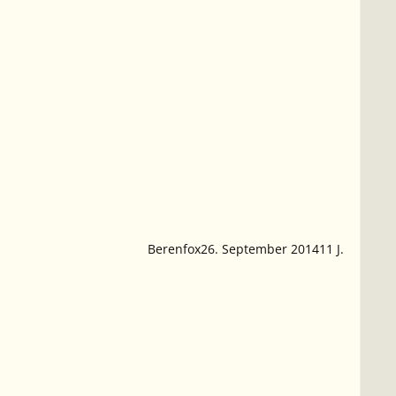
Berenfox
26. September 2014
11 J.