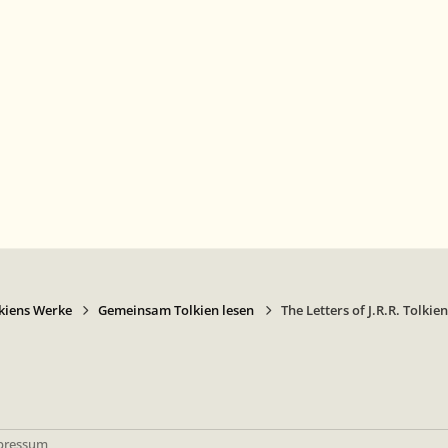
kiens Werke
Gemeinsam Tolkien lesen
The Letters of J.R.R. Tolkien
pressum