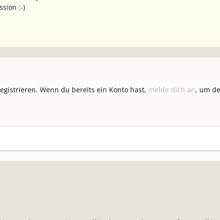
sion :-)
registrieren. Wenn du bereits ein Konto hast,
melde dich an
, um de