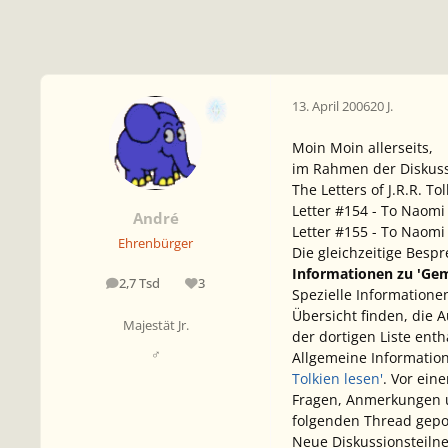
13. April 2006
20 J.
Moin Moin allerseits,
im Rahmen der Diskuss
The Letters of J.R.R. To
Letter #154 - To Naomi
André
Letter #155 - To Naomi 
Ehrenbürger
Die gleichzeitige Bespr
Informationen zu 'Gem
2,7 Tsd
3
Beiträge
Reputation
Spezielle Informationen
Übersicht finden, die 
Majestät Jr.
der dortigen Liste ent
♂
Allgemeine Information
Tolkien lesen'
. Vor ein
Fragen, Anmerkungen u
folgenden Thread gepo
Neue Diskussionsteiln