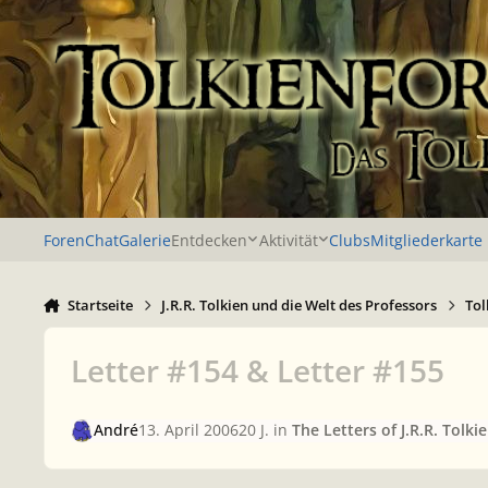
Zu Inhalt springen
Foren
Chat
Galerie
Entdecken
Aktivität
Clubs
Mitgliederkarte
Startseite
J.R.R. Tolkien und die Welt des Professors
Tol
Letter #154 & Letter #155
André
13. April 2006
20 J.
in
The Letters of J.R.R. Tolki