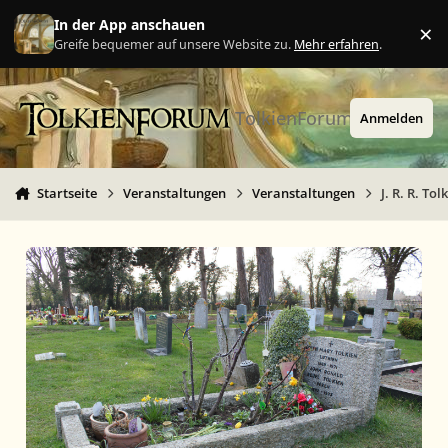
Zu Inhalt springen
In der App anschauen
×
Ig
Greife bequemer auf unsere Website zu.
Mehr erfahren
.
TolkienForum
Anmelden
Startseite
Veranstaltungen
Veranstaltungen
J. R. R. To