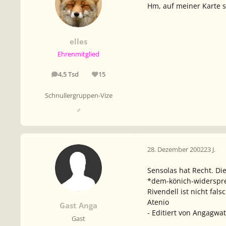
Hm, auf meiner Karte st
elles
Ehrenmitglied
4,5 Tsd
15
Beiträge
Reputation
Schnullergruppen-Vize
♂
28. Dezember 2002
23 J.
Sensolas hat Recht. D
*dem-könich-widersp
Rivendell ist nicht fal
Atenio
Gast Anga
- Editiert von Angagwat
Gast