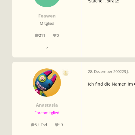
'Stachel'. :kratz:
Feawen
Mitglied
211
0
Beiträge
Reputation
♂
28. Dezember 2002
23 J.
Ich find die Namen im O
Anastasia
Ehrenmitglied
5,1 Tsd
13
Beiträge
Reputation