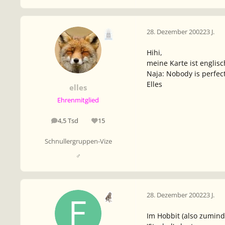
28. Dezember 2002
23 J.
Hihi,
meine Karte ist englisc
Naja: Nobody is perfec
Elles
elles
Ehrenmitglied
4,5 Tsd
15
Beiträge
Reputation
Schnullergruppen-Vize
♂
28. Dezember 2002
23 J.
Im Hobbit (also zuminde