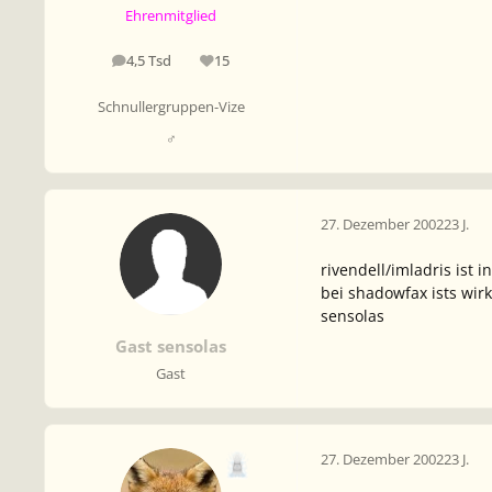
Ehrenmitglied
4,5 Tsd
15
Beiträge
Reputation
Schnullergruppen-Vize
♂
27. Dezember 2002
23 J.
rivendell/imladris ist 
bei shadowfax ists wirk
sensolas
Gast sensolas
Gast
27. Dezember 2002
23 J.