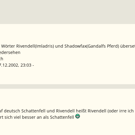
e Wörter Rivendell(Imladris) und Shadowfax(Gandalfs Pferd) überse
iedersehen
ch
7.12.2002, 23:03 -
f deutsch Schattenfell und Rivendell heißt Rivendell (oder irre ic
t sich viel besser an als Schattenfell