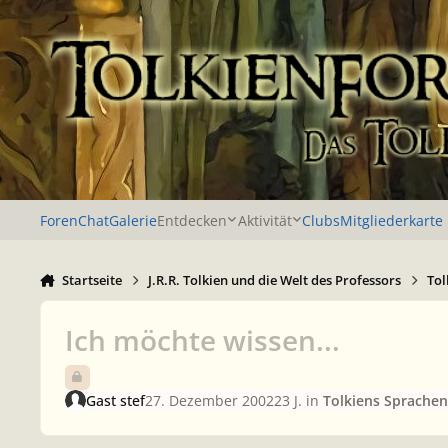
Zu Inhalt springen
Foren
Chat
Galerie
Entdecken
Aktivität
Clubs
Mitgliederkarte
Startseite
J.R.R. Tolkien und die Welt des Professors
Tol
Ich möchte wissen...
Gast stef
27. Dezember 2002
23 J.
in
Tolkiens Sprachen