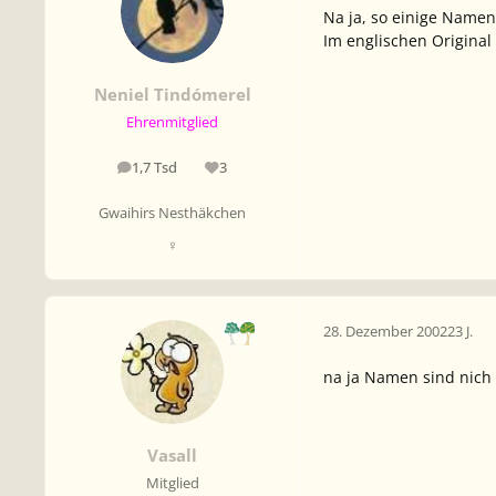
Na ja, so einige Namen 
Im englischen Original
Neniel Tindómerel
Ehrenmitglied
1,7 Tsd
3
Beiträge
Reputation
Gwaihirs Nesthäkchen
♀
28. Dezember 2002
23 J.
na ja Namen sind nich 
Vasall
Mitglied