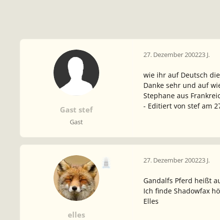
27. Dezember 2002
23 J.
wie ihr auf Deutsch di
Danke sehr und auf w
Stephane aus Frankrei
- Editiert von stef am 2
Gast stef
Gast
27. Dezember 2002
23 J.
Gandalfs Pferd heißt au
Ich finde Shadowfax hör
Elles
elles