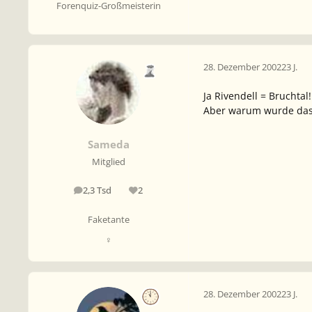
Forenquiz-Großmeisterin
28. Dezember 2002
23 J.
Ja Rivendell = Bruchtal!
Aber warum wurde das 
Sameda
Mitglied
2,3 Tsd
2
Beiträge
Reputation
Faketante
♀
28. Dezember 2002
23 J.