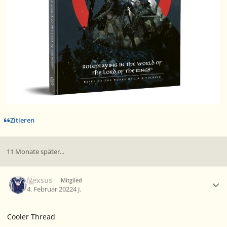
Zitieren
11 Monate später...
Ersteller-Statistik
Nexsus
Mitglied
4. Februar 2022
4 J.
Cooler Thread