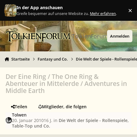
Zu Inhalt springen
In der App anschauen
×
Ig
Greife bequemer auf unsere Website zu.
Mehr erfahren
.
TolkienForum
Anmelden
Startseite
Fantasy und Co.
Die Welt der Spiele - Rollenspiel
Der Eine Ring / The One Ring &
Abenteuer in Mittelerde / Adventures in
Middle Earth
Teilen
Mitglieder, die folgen
Tolwen
20. Januar 2010
16 J.
in
Die Welt der Spiele - Rollenspiele,
Table-Top und Co.