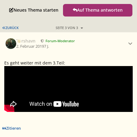
Neues Thema starten
Auf Thema antworten
ERSTE SEITE
ZURÜCK
SEITE 3 VON 3
Ersteller-Statistik
Torshavn
Forum-Moderator
2. Februar 2019
7 J.
Es geht weiter mit dem 3.Teil:
Zitieren