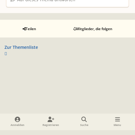
Teilen
Mitglieder, die folgen
Zur Themenliste
Heller Modus
Dunkler Modus
Systemeinstellung
Anmelden
Registrieren
Suche
Menu
Sprache
Datenschutzerklärung
Cookies
Impressum