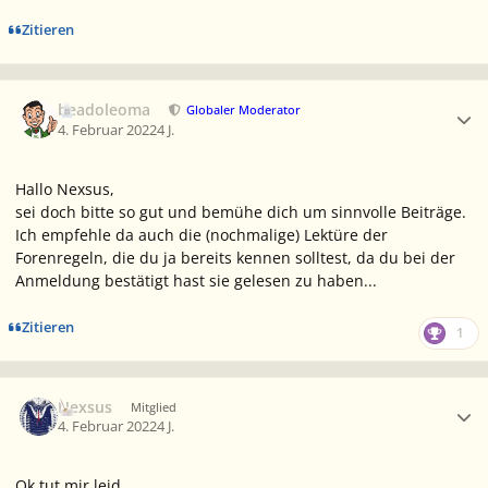
Zitieren
Ersteller-Statistik
beadoleoma
Globaler Moderator
4. Februar 2022
4 J.
Hallo Nexsus,
sei doch bitte so gut und bemühe dich um sinnvolle Beiträge.
Ich empfehle da auch die (nochmalige) Lektüre der
Forenregeln, die du ja bereits kennen solltest, da du bei der
Anmeldung bestätigt hast sie gelesen zu haben...
Zitieren
1
Ersteller-Statistik
Nexsus
Mitglied
4. Februar 2022
4 J.
Ok tut mir leid.