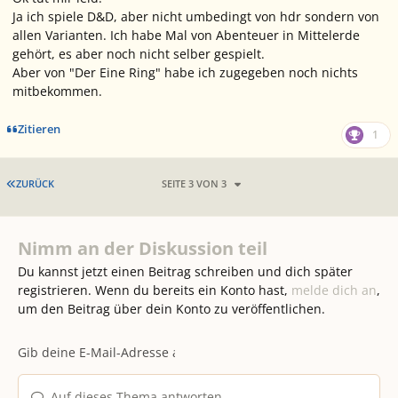
Ja ich spiele D&D, aber nicht umbedingt von hdr sondern von
allen Varianten. Ich habe Mal von Abenteuer in Mittelerde
gehört, es aber noch nicht selber gespielt.
Aber von "Der Eine Ring" habe ich zugegeben noch nichts
mitbekommen.
Zitieren
1
ERSTE SEITE
ZURÜCK
SEITE 3 VON 3
Nimm an der Diskussion teil
Du kannst jetzt einen Beitrag schreiben und dich später
registrieren. Wenn du bereits ein Konto hast,
melde dich an
,
um den Beitrag über dein Konto zu veröffentlichen.
Auf dieses Thema antworten