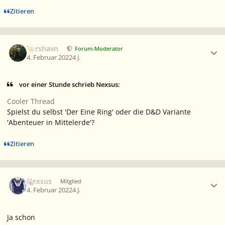
Zitieren
Ersteller-Statistik
Torshavn
Forum-Moderator
4. Februar 2022
4 J.
vor einer Stunde schrieb Nexsus:
Cooler Thread
Spielst du selbst 'Der Eine Ring' oder die D&D Variante
'Abenteuer in Mittelerde'?
Zitieren
Ersteller-Statistik
Nexsus
Mitglied
4. Februar 2022
4 J.
Ja schon