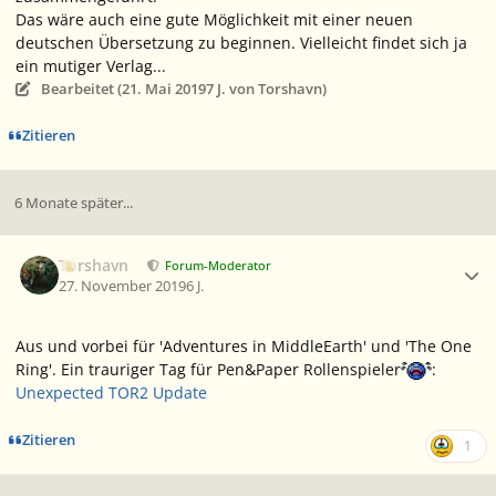
Das wäre auch eine gute Möglichkeit mit einer neuen
deutschen Übersetzung zu beginnen. Vielleicht findet sich ja
ein mutiger Verlag...
Bearbeitet (
21. Mai 2019
7 J.
von Torshavn)
Zitieren
6 Monate später...
Ersteller-Statistik
Torshavn
Forum-Moderator
27. November 2019
6 J.
Aus und vorbei für 'Adventures in MiddleEarth' und 'The One
Ring'. Ein trauriger Tag für Pen&Paper Rollenspieler
:
Unexpected TOR2 Update
Zitieren
1