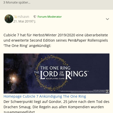
3 Monate später...
Ersteller-Statistik
Torshavn
Forum-Moderator
21. Mai 2019
7 J.
Cubicle 7 hat für Herbst/Winter 2019/2020 eine überarbeitete
und erweiterte Second Edition seines Pen&Paper Rollenspiels
'The One Ring' angekündigt:
Homepage Cubicle 7 Ankündigung The One Ring
Der Schwerpunkt liegt auf Gondor, 25 Jahre nach dem Tod des
Drachen Smaug. Die Regeln aus allen Kompendien wurden
zusammengeführt.