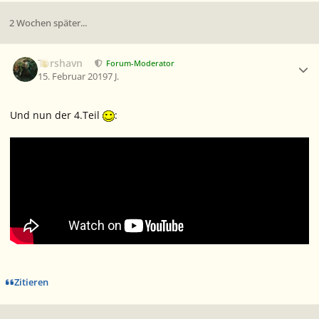
2 Wochen später...
Ersteller-Statistik
Torshavn
Forum-Moderator
15. Februar 2019
7 J.
Und nun der 4.Teil
:
Zitieren