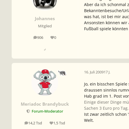
Aber da ich schonmal 
Bekanntenbesuche/Urla
was hat, ist bei mir a
Johannes
Ansonsten können wir a
Mitglied
Fußball spiele könnten 
906
0
Beiträge
Reputation
♂
16. Juli 2009
17 J.
Jo, ein bisschen Spiel
draussen sinnlos rumr
Hab grad im 1. Post vo
Einige dieser Dinge mü
Meriadoc Brandybuck
Sachen 3 Euro pro Tag.
Forum-Moderator
Ist zwar zeitlich schon
Welt.
14,2 Tsd
1,5 Tsd
Beiträge
Reputation