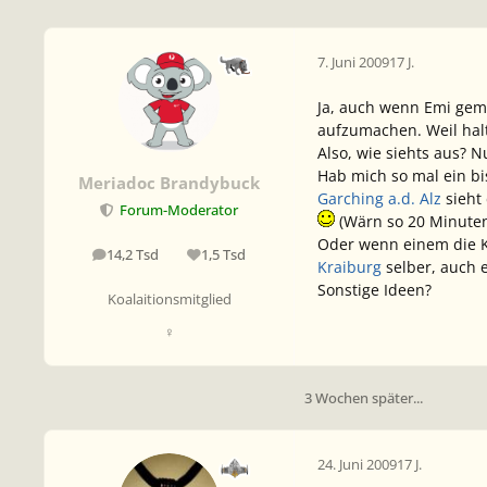
7. Juni 2009
17 J.
Ja, auch wenn Emi gem
aufzumachen. Weil halt
Also, wie siehts aus? N
Hab mich so mal ein b
Meriadoc Brandybuck
Garching a.d. Alz
sieht
Forum-Moderator
(Wärn so 20 Minuten
Oder wenn einem die K
14,2 Tsd
1,5 Tsd
Beiträge
Reputation
Kraiburg
selber, auch e
Sonstige Ideen?
Koalaitionsmitglied
♀
3 Wochen später...
24. Juni 2009
17 J.