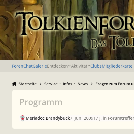
Zu Inhalt springen
Foren
Chat
Galerie
Entdecken
Aktivität
Clubs
Mitgliederkarte
Startseite
Service -:- Infos -:- News
Fragen zum Forum u
Programm
Meriadoc Brandybuck
7. Juni 2009
17 J.
in
Forumtreffe