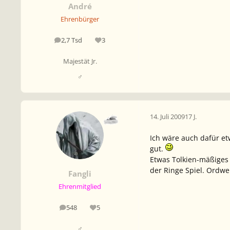
André
Ehrenbürger
2,7 Tsd
3
Beiträge
Reputation
Majestät Jr.
♂
14. Juli 2009
17 J.
Ich wäre auch dafür e
gut.
Etwas Tolkien-mäßiges 
der Ringe Spiel. Ordwe
Fangli
Ehrenmitglied
548
5
Beiträge
Reputation
♂