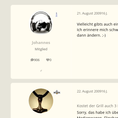
21. August 2009
16 J.
Vielleicht gibts auch e
Ich erinnere mich schw
dann ändern. ;-)
Johannes
Mitglied
906
0
Beiträge
Reputation
♂
22. August 2009
16 J.
Kostet der Grill auch 3
Sorry, das habe ich üb
Medienwagen, Flipchart