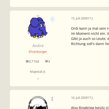
15. Juli 2009
17 J.
Ordi kann ja mal sein H
im Moment nicht ein. Vi
Gibt ja auch so Leute, 
Richtung soll's dann li
André
Ehrenbürger
2,7 Tsd
3
Beiträge
Reputation
Majestät Jr.
♂
16. Juli 2009
17 J.
Also Ringkrieg besitz i