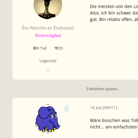
Die meisten von den Li
Also, ich bin schwer 
gut. Bin relativ offen,
Êm Nímíle ét Ënduníel
Ehrenmitglied
8 Tsd
25
Beiträge
Reputation
Legendär
♀
3 Wochen später...
14. Juli 2009
17 J.
Wäre bisschen was Tolk
nicht... am einfachsten