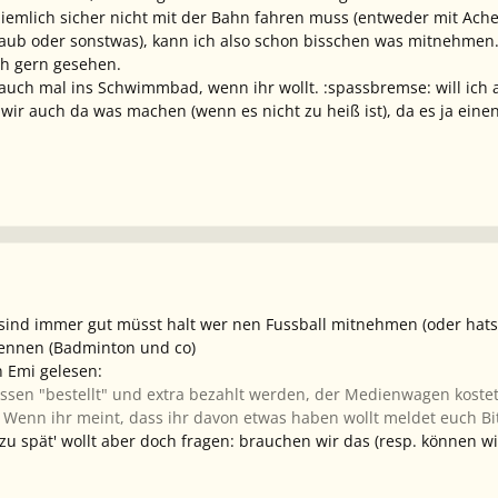
ziemlich sicher nicht mit der Bahn fahren muss (entweder mit Ac
ub oder sonstwas), kann ich also schon bisschen was mitnehmen
uch gern gesehen.
uch mal ins Schwimmbad, wenn ihr wollt. :spassbremse: will ich au
wir auch da was machen (wenn es nicht zu heiß ist), da es ja einen
e sind immer gut müsst halt wer nen Fussball mitnehmen (oder hats 
ennen (Badminton und co)
n Emi gelesen:
ssen "bestellt" und extra bezahlt werden, der Medienwagen kostet
 Wenn ihr meint, dass ihr davon etwas haben wollt meldet euch Bitt
 'zu spät' wollt aber doch fragen: brauchen wir das (resp. können w