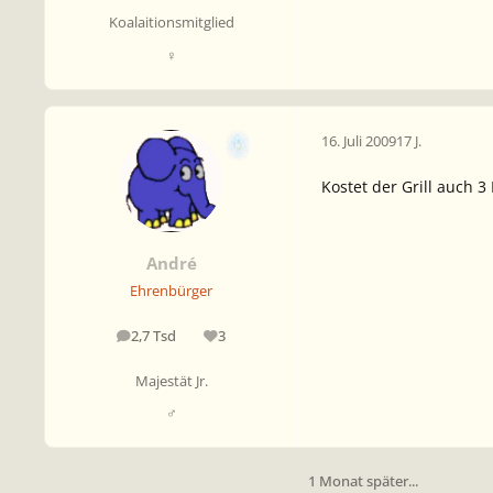
Koalaitionsmitglied
♀
16. Juli 2009
17 J.
Kostet der Grill auch 3
André
Ehrenbürger
2,7 Tsd
3
Beiträge
Reputation
Majestät Jr.
♂
1 Monat später...