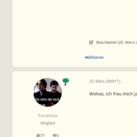
Bearbeitet (
25. März 
Zitieren
25. März 2009
17 J.
Wohoo, ich freu mich ja
Yavanna
Mitglied
77
0
Beiträge
Reputation