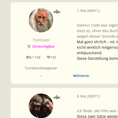
7. Mai 2009
17 J.
DaVinci Code war eigen
dass es, ohne das Buch
wegen dieser Gründe e
Tomtom
Mal ganz ehrlich - nö.
Ehrenmitglied
nicht wirklich mitgeri
enttäuschend.
8,1 Tsd
133
Diese Darstellung kom
Beiträge
Reputation
Turnbeutelvergesser
Zitieren
♂
8. Mai 2009
17 J.
Ich finde, der Film war
Diese zwei Sätze wieder