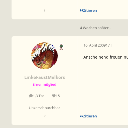
Zitieren
♀
4 Wochen später...
16. April 2009
17 J.
Anscheinend freuen nur
LinkeFaustMelkors
Ehrenmitglied
1,3 Tsd
15
Beiträge
Reputation
Unzerschnarchbar
Zitieren
♂