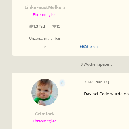
LinkeFaustMelkors
Ehrenmitglied
1,3 Tsd
15
Beiträge
Reputation
Unzerschnarchbar
Zitieren
♂
3 Wochen später...
7. Mai 2009
17 J.
Davinci Code wurde doc
Grimlock
Ehrenmitglied