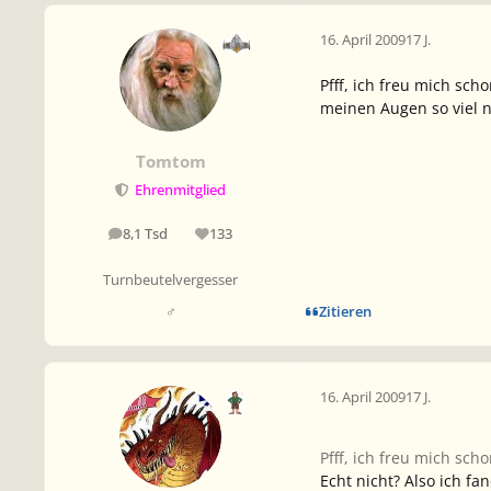
16. April 2009
17 J.
Pfff, ich freu mich sch
meinen Augen so viel n
Tomtom
Ehrenmitglied
8,1 Tsd
133
Beiträge
Reputation
Turnbeutelvergesser
Zitieren
♂
16. April 2009
17 J.
Pfff, ich freu mich sch
Echt nicht? Also ich fa