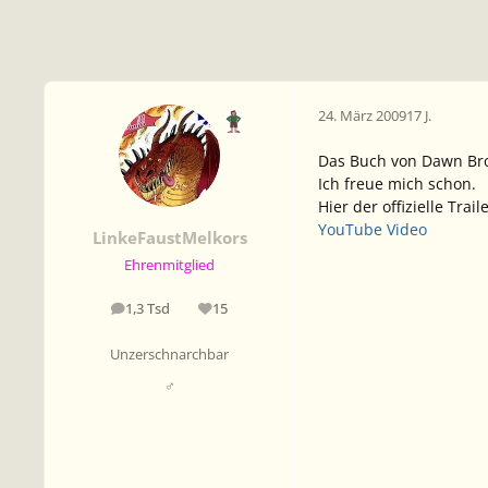
24. März 2009
17 J.
Das Buch von Dawn Bro
Ich freue mich schon.
Hier der offizielle Traile
YouTube Video
LinkeFaustMelkors
Ehrenmitglied
1,3 Tsd
15
Beiträge
Reputation
Unzerschnarchbar
♂