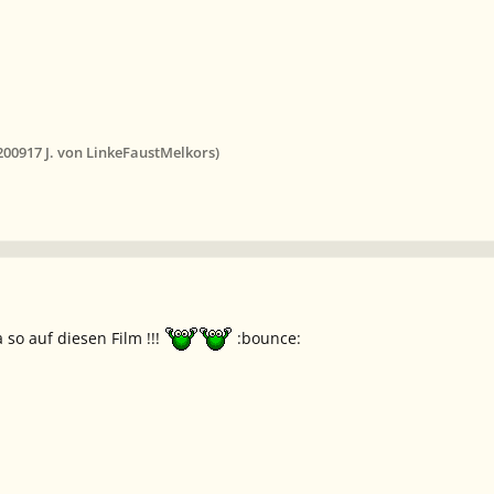
2009
17 J.
von LinkeFaustMelkors)
 so auf diesen Film !!!
:bounce: