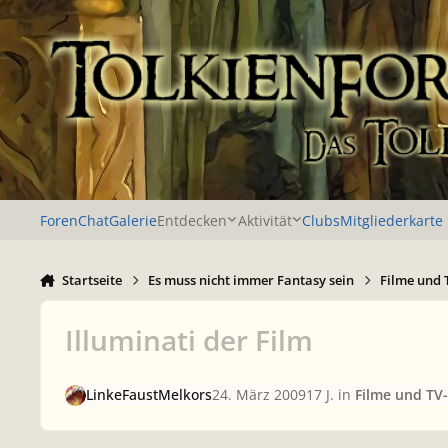
Zu Inhalt springen
Foren
Chat
Galerie
Entdecken
Aktivität
Clubs
Mitgliederkarte
Startseite
Es muss nicht immer Fantasy sein
Filme und 
Illuminati der Film
LinkeFaustMelkors
24. März 2009
17 J.
in
Filme und TV-