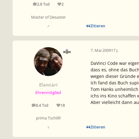
2,8 Tsd
2
Beiträge
Reputation
Master of Desaster
Zitieren
♂
7. Mai 2009
17 J.
DaVinci Code war eigen
dass es, ohne das Buch
wegen dieser Gründe e
Ich fand das Buch supi
Elentári
Tom Hanks unheimlich u
Ehrenmitglied
ichs ins Kino schaffen
Aber vielleicht dann a
8,4 Tsd
18
Beiträge
Reputation
prima Tschilli!
Zitieren
♀