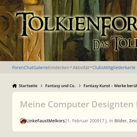
Zu Inhalt springen
Foren
Chat
Galerie
Entdecken
Aktivität
Clubs
Mitgliederkarte
Startseite
Fantasy und Co.
Fantasy Kunst – Werke berü
Meine Computer Designten 
LinkeFaustMelkors
21. Februar 2009
17 J.
in
Bilder, Ze