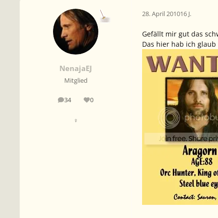
28. April 2010
16 J.
Gefällt mir gut das sc
Das hier hab ich glau
NenajaEJ
Mitglied
34
0
Beiträge
Reputation
♀