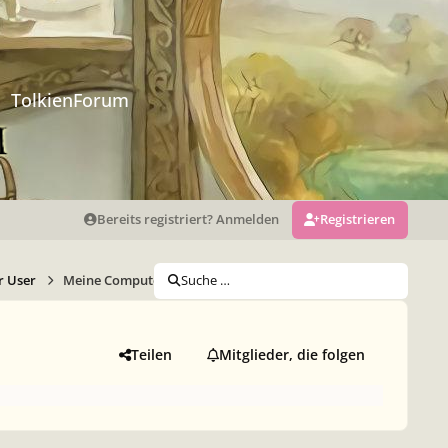
TolkienForum
Bereits registriert? Anmelden
Registrieren
r User
Meine Computer Designten Bilder
Suche …
Teilen
Mitglieder, die folgen