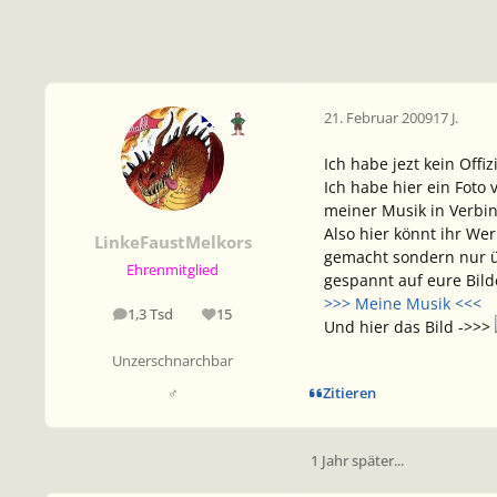
21. Februar 2009
17 J.
Ich habe jezt kein Off
Ich habe hier ein Foto 
meiner Musik in Verbi
Also hier könnt ihr We
LinkeFaustMelkors
gemacht sondern nur üb
Ehrenmitglied
gespannt auf eure Bild
>>> Meine Musik <<<
1,3 Tsd
15
Beiträge
Reputation
Und hier das Bild ->>>
Unzerschnarchbar
Zitieren
♂
1 Jahr später...