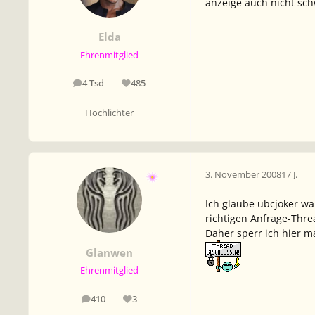
anzeige auch nicht sc
Elda
Ehrenmitglied
4 Tsd
485
Beiträge
Reputation
Hochlichter
3. November 2008
17 J.
Ich glaube ubcjoker wa
richtigen Anfrage-Thre
Daher sperr ich hier ma
Glanwen
Ehrenmitglied
410
3
Beiträge
Reputation