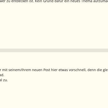
hwer zu entdecken ist. Kein Grund dafür ein neues Thema aufzuma
r mit seinem/ihrem neuen Post hier etwas vorschnell, denn die gl
ad.
l zu.