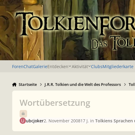
Zu Inhalt springen
Foren
Chat
Galerie
Entdecken
Aktivität
Clubs
Mitgliederkarte
Startseite
J.R.R. Tolkien und die Welt des Professors
Tol
Wortübersetzung
ubcjoker
2. November 2008
17 J.
in
Tolkiens Sprachen 