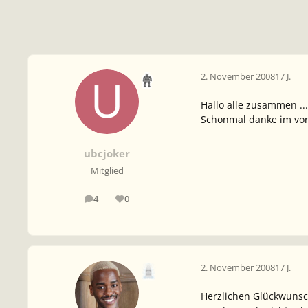
2. November 2008
17 J.
Hallo alle zusammen ...
Schonmal danke im vor
ubcjoker
Mitglied
4
0
Beiträge
Reputation
2. November 2008
17 J.
Herzlichen Glückwunsch