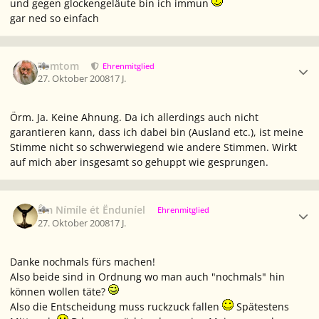
und gegen glockengeläute bin ich immun
gar ned so einfach
Ersteller-Statistik
Tomtom
Ehrenmitglied
27. Oktober 2008
17 J.
Örm. Ja. Keine Ahnung. Da ich allerdings auch nicht
garantieren kann, dass ich dabei bin (Ausland etc.), ist meine
Stimme nicht so schwerwiegend wie andere Stimmen. Wirkt
auf mich aber insgesamt so gehuppt wie gesprungen.
Ersteller-Statistik
Êm Nímíle ét Ënduníel
Ehrenmitglied
27. Oktober 2008
17 J.
Danke nochmals fürs machen!
Also beide sind in Ordnung wo man auch "nochmals" hin
können wollen täte?
Also die Entscheidung muss ruckzuck fallen
Spätestens