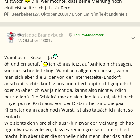
Mittwoch
D.h. wer möchte, dass seine Meinung noch
einfließt sollte sich jetzt äußern.
Bearbeitet (
27. Oktober 2008
17 J.
von Êm Nímíle ét Ënduníel)
Ersteller-Statistik
Meriadoc Brandybuck
Forum-Moderator
27. Oktober 2008
17 J.
Wambach = Kicker = Ja
öh und ernsthaft
ich könnts jetzt auf Anhieb nicht sagen,
wie du's schreibst klingt Wambach allgemein besser, wenn
man sich aber die Bilder von der Internetseite (Ensdorf)
anschaut, sieht's knuffig aus und überhaupt nicht gequetsch
oder so (aber ich war ja nicht da, kanns also nicht wirklich
beurteilen.). Die Schlafräume an sich find ich kuhl, sieht nach
ringel-purzel Party aus. Von der Distanz her sind die paar
Kilometer dann auch noch Wurst, ist also tatsächlich nicht so
einfach.
Wie siehts denn preislich aus? (bin zwar der Meinung ich hab
irgendwo was gelesen, dass es keinen grossen Unterschied
macht, bin aber über die schnelle nicht mehr über das rüber