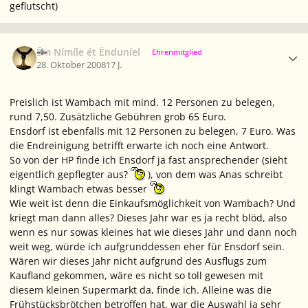
geflutscht)
Ersteller-Statistik
Êm Nímíle ét Ënduníel
Ehrenmitglied
28. Oktober 2008
17 J.
Preislich ist Wambach mit mind. 12 Personen zu belegen,
rund 7,50. Zusätzliche Gebühren grob 65 Euro.
Ensdorf ist ebenfalls mit 12 Personen zu belegen, 7 Euro. Was
die Endreinigung betrifft erwarte ich noch eine Antwort.
So von der HP finde ich Ensdorf ja fast ansprechender (sieht
eigentlich gepflegter aus?
), von dem was Anas schreibt
klingt Wambach etwas besser
Wie weit ist denn die Einkaufsmöglichkeit von Wambach? Und
kriegt man dann alles? Dieses Jahr war es ja recht blöd, also
wenn es nur sowas kleines hat wie dieses Jahr und dann noch
weit weg, würde ich aufgrunddessen eher für Ensdorf sein.
Wären wir dieses Jahr nicht aufgrund des Ausflugs zum
Kaufland gekommen, wäre es nicht so toll gewesen mit
diesem kleinen Supermarkt da, finde ich. Alleine was die
Frühstücksbrötchen betroffen hat, war die Auswahl ja sehr