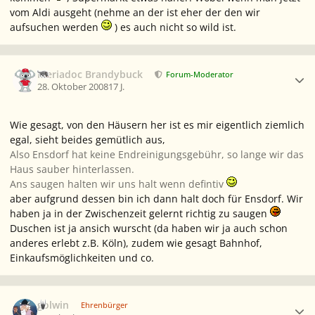
vom Aldi ausgeht (nehme an der ist eher der den wir
aufsuchen werden
) es auch nicht so wild ist.
Ersteller-Statistik
Meriadoc Brandybuck
Forum-Moderator
28. Oktober 2008
17 J.
Wie gesagt, von den Häusern her ist es mir eigentlich ziemlich
egal, sieht beides gemütlich aus,
Also Ensdorf hat keine Endreinigungsgebühr, so lange wir das
Haus sauber hinterlassen.
Ans saugen halten wir uns halt wenn defintiv
aber aufgrund dessen bin ich dann halt doch für Ensdorf. Wir
haben ja in der Zwischenzeit gelernt richtig zu saugen
Duschen ist ja ansich wurscht (da haben wir ja auch schon
anderes erlebt z.B. Köln), zudem wie gesagt Bahnhof,
Einkaufsmöglichkeiten und co.
Ersteller-Statistik
golwin
Ehrenbürger