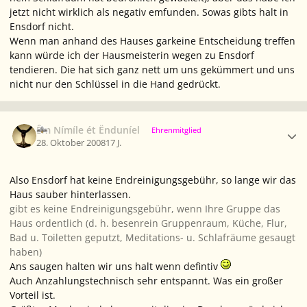
jetzt nicht wirklich als negativ emfunden. Sowas gibts halt in
Ensdorf nicht.
Wenn man anhand des Hauses garkeine Entscheidung treffen
kann würde ich der Hausmeisterin wegen zu Ensdorf
tendieren. Die hat sich ganz nett um uns gekümmert und uns
nicht nur den Schlüssel in die Hand gedrückt.
Ersteller-Statistik
Êm Nímíle ét Ënduníel
Ehrenmitglied
28. Oktober 2008
17 J.
Also Ensdorf hat keine Endreinigungsgebühr, so lange wir das
Haus sauber hinterlassen.
gibt es keine Endreinigungsgebühr, wenn Ihre Gruppe das
Haus ordentlich (d. h. besenrein Gruppenraum, Küche, Flur,
Bad u. Toiletten geputzt, Meditations- u. Schlafräume gesaugt
haben)
Ans saugen halten wir uns halt wenn defintiv
Auch Anzahlungstechnisch sehr entspannt. Was ein großer
Vorteil ist.