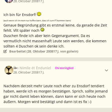
28. Oktober 2008
17 J.
Ich bin für Ensdorf!
(auch wenn ich im mom nur hoffen kann, dass ich zum FT kommen kann)
Genaue Begründung gibt es erstmal keine, da gerade die Zeit
fehlt. Vllt später noch
Duschen finde ich aber kein Gegenargument. Da es
vermutlich nicht massenhaft Leute sein werden, die kommen
sollten 4 Duschen ok sein denke ich.
Bearbeitet (
28. Oktober 2008
17 J.
von golwin)
Ersteller-Statistik
Êm Nímíle ét Ënduníel
Ehrenmitglied
28. Oktober 2008
17 J.
Nachdem derzeit mehr Leute noch eher zu Ensdorf tendiert
haben, werde ich es morgen bestätigen. Sprich, sollte jemand
gar nicht damit leben können, dann kann er sich heute noch
äußern. Morgen wird bestätigt und dann ist es fix :-)