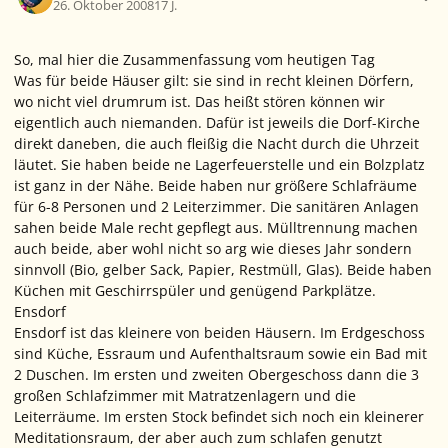
26. Oktober 2008
17 J.
So, mal hier die Zusammenfassung vom heutigen Tag
Was für beide Häuser gilt: sie sind in recht kleinen Dörfern,
wo nicht viel drumrum ist. Das heißt stören können wir
eigentlich auch niemanden. Dafür ist jeweils die Dorf-Kirche
direkt daneben, die auch fleißig die Nacht durch die Uhrzeit
läutet. Sie haben beide ne Lagerfeuerstelle und ein Bolzplatz
ist ganz in der Nähe. Beide haben nur größere Schlafräume
für 6-8 Personen und 2 Leiterzimmer. Die sanitären Anlagen
sahen beide Male recht gepflegt aus. Mülltrennung machen
auch beide, aber wohl nicht so arg wie dieses Jahr sondern
sinnvoll (Bio, gelber Sack, Papier, Restmüll, Glas). Beide haben
Küchen mit Geschirrspüler und genügend Parkplätze.
Ensdorf
Ensdorf ist das kleinere von beiden Häusern. Im Erdgeschoss
sind Küche, Essraum und Aufenthaltsraum sowie ein Bad mit
2 Duschen. Im ersten und zweiten Obergeschoss dann die 3
großen Schlafzimmer mit Matratzenlagern und die
Leiterräume. Im ersten Stock befindet sich noch ein kleinerer
Meditationsraum, der aber auch zum schlafen genutzt