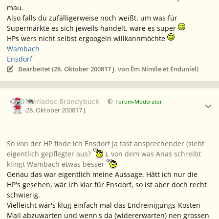
mau.
Also falls du zufälligerweise noch weißt, um was für
Supermärkte es sich jeweils handelt, wäre es super
HPs wers nicht selbst ergoogeln willkannmöchte
Wambach
Ensdorf
Bearbeitet (
28. Oktober 2008
17 J.
von Êm Nímíle ét Ënduníel)
Ersteller-Statistik
Meriadoc Brandybuck
Forum-Moderator
28. Oktober 2008
17 J.
So von der HP finde ich Ensdorf ja fast ansprechender (sieht
eigentlich gepflegter aus?
), von dem was Anas schreibt
klingt Wambach etwas besser
Genau das war eigentlich meine Aussage. Hätt ich nur die
HP's gesehen, wär ich klar für Ensdorf, so ist aber doch recht
schwierig.
Vielleicht wär's klug einfach mal das Endreinigungs-Kosten-
Mail abzuwarten und wenn's da (widererwarten) nen grossen