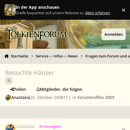
Zu Inhalt springen
In der App anschauen
×
Ig
Greife bequemer auf unsere Website zu.
Mehr erfahren
.
TolkienForum
Anmelden
Startseite
Service -:- Infos -:- News
Fragen zum Forum und 
Besuchte Häuser
Teilen
Mitglieder, die folgen
Anastasia
26. Oktober 2008
17 J.
in
Forumtreffen 2009
Ersteller-Statistik
Anastasia
Ehrenmitglied