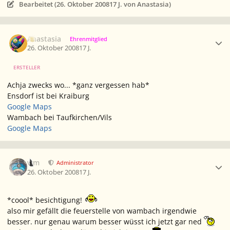
Bearbeitet (
26. Oktober 2008
17 J.
von Anastasia)
Ersteller-Statistik
Anastasia
Ehrenmitglied
26. Oktober 2008
17 J.
ERSTELLER
Achja zwecks wo... *ganz vergessen hab*
Ensdorf ist bei Kraiburg
Google Maps
Wambach bei Taufkirchen/Vils
Google Maps
Ersteller-Statistik
wm
Administrator
26. Oktober 2008
17 J.
*coool* besichtigung!
also mir gefällt die feuerstelle von wambach irgendwie
besser. nur genau warum besser wüsst ich jetzt gar ned