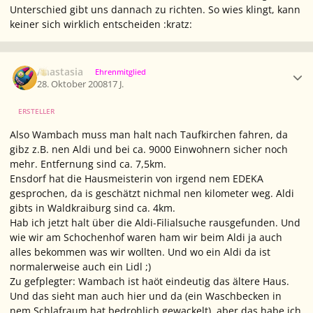
Unterschied gibt uns dannach zu richten. So wies klingt, kann
keiner sich wirklich entscheiden :kratz:
Ersteller-Statistik
Anastasia
Ehrenmitglied
28. Oktober 2008
17 J.
ERSTELLER
Also Wambach muss man halt nach Taufkirchen fahren, da
gibz z.B. nen Aldi und bei ca. 9000 Einwohnern sicher noch
mehr. Entfernung sind ca. 7,5km.
Ensdorf hat die Hausmeisterin von irgend nem EDEKA
gesprochen, da is geschätzt nichmal nen kilometer weg. Aldi
gibts in Waldkraiburg sind ca. 4km.
Hab ich jetzt halt über die Aldi-Filialsuche rausgefunden. Und
wie wir am Schochenhof waren ham wir beim Aldi ja auch
alles bekommen was wir wollten. Und wo ein Aldi da ist
normalerweise auch ein Lidl ;)
Zu gefplegter: Wambach ist haöt eindeutig das ältere Haus.
Und das sieht man auch hier und da (ein Waschbecken in
nem Schlafraum hat bedrohlich gewackelt), aber das habe ich