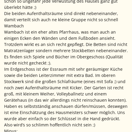
schon so ungefähr jede Verwüstung des Hauses ganz gut
überlebt hätte ;)
Die beiden Aufenthaltsräume sind direkt nebeneinander,
damit verteilt sich auch ne kleine Gruppe nicht so schnell
Wambach
Wambach ist ein eher altes Pfarrhaus, was man auch an
einigen Ecken den Wänden und dem Fußboden ansieht.
Trotzdem wirkt es an sich recht gepflegt. Die Betten sind nicht
Matratzenlager sondern mehrere Stockbetten nebeneinander.
Es finden sich Spiele und Bücher im Obergeschoss (Qualität
wurde nicht gecheckt ;).
Im Erdgeschoss ist der Essraum mit sehr geräumiger Küche
sowie die beiden Leiterzimmer mit extra Bad. Im oberen
Stockwerk sind die großen Schlafräume (eines mit Sofa ;) und
noch zwei Aufenthaltsräume mit Kicker. Der Garten ist recht
groß, mit kleinem Weiher, Volleyballnetz und einem
Gerätehaus (in das wir allerdings nicht reinschauen konnten).
Haben es selbstständig anschauen dürfen/müssen, deswegen
ist eine Einschätzung des Hausmeisters schwer möglich. Uns
wurde aber einfach so der Schlüssel in die Hand gedrückt.
Also wird’s so schlimm hoffentlich nicht sein ;)
Minus: