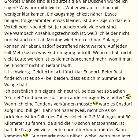
Größtes Manko sind also zurzeit die vier Duschen würde ich
sagen? Was nur mittelviel ist. Wobei wir auch schon mit
weniger klar kamen. Einkaugsmöglichkeit näher. Etwas
billiger. Im gesammten etwas kleiner, ist die Frage ob das ein
Vorteil oder Nachteil ist. Je nachdem wie viele wir sind.
Wie Wambach Anzahlungstechnisch ist, weiß ich leider nicht
und ist auch erst ab Montag wieder erreichbar. Solange
können wir aber Ensdorf betreffend nicht warten. Auf jeden
Fall Mehrkosten was Endreinigung betrifft. Wenn es halt nicht
viele Leute werden ist es dementsprechend mehr, womit man
bei Ensdorf nicht in Gefahr läuft.
Ist schwierig. Geldtechnisch führt klar Ensdorf. Beim Rest
finde ich ist es so +- bei beiden, dass es sich in Summe die
Waage hält.
Ich persönlich bin eigentlich neutral, beides hat so Sachen
"oh, nett" und beides so: "beim anderen irgendwie netter"
Wenn ich eine Tendenz verkünden
müsste
wäre es Ensdorf
aufgrund: billiger, Bahnhof näher (weiß nicht ob es so
prickelnd ist im Falle des Falles vielleicht 2-3 Mal ingesamt 30
Kilometer zu fahren, da sind die 10 schon entspannter. Ist
halt die Frage wieviele Leute dann überhaupt mit der Bahn
kommen
, Supermarkt etwas näher. Wobei wenn man jetzt