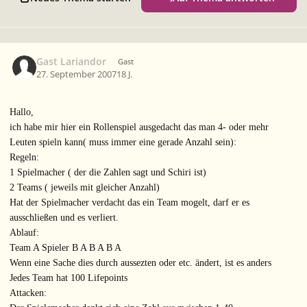
Gast Lariandor
Gast
27. September 2007
18 J.
Hallo,
ich habe mir hier ein Rollenspiel ausgedacht das man 4- oder mehr
Leuten spieln kann( muss immer eine gerade Anzahl sein):
Regeln:
1 Spielmacher ( der die Zahlen sagt und Schiri ist)
2 Teams ( jeweils mit gleicher Anzahl)
Hat der Spielmacher verdacht das ein Team mogelt, darf er es
ausschließen und es verliert.
Ablauf:
Team A Spieler B A B A B A
Wenn eine Sache dies durch aussezten oder etc. ändert, ist es anders
Jedes Team hat 100 Lifepoints
Attacken: