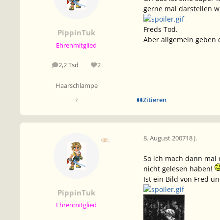
gerne mal darstellen 
Freds Tod.
PippinTuk
Aber allgemein geben d
Ehrenmitglied
2,2 Tsd
2
Beiträge
Reputation
Haarschlampe
Zitieren
♀
8. August 2007
18 J.
So ich mach dann mal de
nicht gelesen haben!
Ist ein Bild von Fred u
PippinTuk
Ehrenmitglied