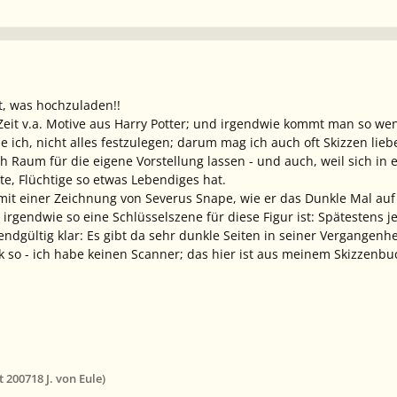
ft, was hochzuladen!!
Zeit v.a. Motive aus Harry Potter; und irgendwie kommt man so weni
 ich, nicht alles festzulegen; darum mag ich auch oft Skizzen lie
h Raum für die eigene Vorstellung lassen - und auch, weil sich in 
e, Flüchtige so etwas Lebendiges hat.
 mit einer Zeichnung von Severus Snape, wie er das Dunkle Mal au
 irgendwie so eine Schlüsselszene für diese Figur ist: Spätestens 
d endgültig klar: Es gibt da sehr dunkle Seiten in seiner Vergangenhe
 ok so - ich habe keinen Scanner; das hier ist aus meinem Skizzenbuc
t 2007
18 J.
von Eule)