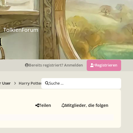
TolkienForum
Bereits registriert? Anmelden
Registrieren
r User
Harry Potter-Bilder
Suche …
Teilen
Mitglieder, die folgen