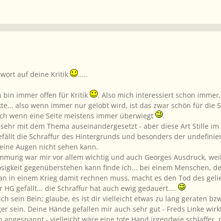
wort auf deine Kritik
.....
h bin immer offen für Kritik
. Also mich interessiert schon imme
te... also wenn immer nur gelobt wird, ist das zwar schön für die 
auch wenn eine Seite meistens immer überwiegt
.
 sehr mit dem Thema auseinandergesetzt - aber diese Art Stille im 
fällt die Schraffur des Hintergrunds und besonders der undefinie
eine Augen nicht sehen kann.
timmung war mir vor allem wichtig und auch Georges Ausdruck, wei
osigkeit gegenüberstehen kann finde ich... bei einem Menschen, 
an in einem Krieg damit rechnen muss, macht es den Tod des gelieb
r HG gefällt... die Schraffur hat auch ewig gedauert....
mich sein Bein; glaube, es ist dir vielleicht etwas zu lang geraten
r sein. Deine Hände gefallen mir auch sehr gut - Freds Linke wirkt
angespannt - vielleicht wäre eine tote Hand irgendwie schlaffer