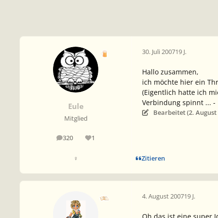
30. Juli 2007
19 J.
Hallo zusammen,
ich möchte hier ein Th
(Eigentlich hatte ich 
Verbindung spinnt ... -
Eule
Bearbeitet (
2. August
Mitglied
320
1
Beiträge
Reputation
Zitieren
♀
4. August 2007
19 J.
Oh das ist eine super I