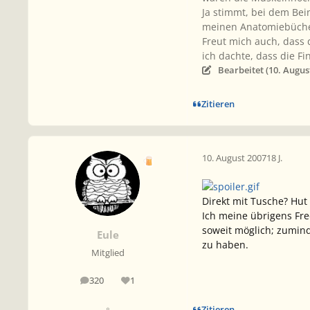
Ja stimmt, bei dem Bei
meinen Anatomiebüchern
Freut mich auch, dass 
ich dachte, dass die F
Bearbeitet (
10. Augus
Zitieren
10. August 2007
18 J.
Direkt mit Tusche? Hut
Ich meine übrigens Fred
soweit möglich; zumind
Eule
zu haben.
Mitglied
320
1
Beiträge
Reputation
Zitieren
♀