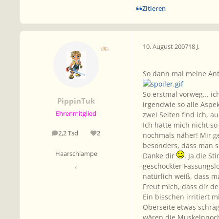
Zitieren
10. August 2007
18 J.
So dann mal meine Ant
So erstmal vorweg... ic
PippinTuk
irgendwie so alle Aspek
Ehrenmitglied
zwei Seiten find ich, 
Ich hatte mich nicht so
2,2 Tsd
2
nochmals näher! Mir ge
Beiträge
Reputation
besonders, dass man s
Haarschlampe
Danke dir
. Ja die S
geschockter Fassungsl
♀
natürlich weiß, dass m
Freut mich, dass dir de
Ein bisschen irritiert 
Oberseite etwas schräge
wären die Muskelnnoch 