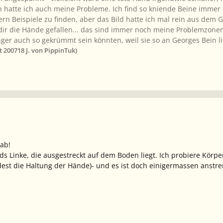
n hatte ich auch meine Probleme. Ich find so kniende Beine immer 
 Beispiele zu finden, aber das Bild hatte ich mal rein aus dem Ge
dir die Hände gefallen... das sind immer noch meine Problemzonen.
inger auch so gekrümmt sein könnten, weil sie so an Georges Bein
t 2007
18 J.
von PippinTuk)
 ab!
s Linke, die ausgestreckt auf dem Boden liegt. Ich probiere Körperh
est die Haltung der Hände)- und es ist doch einigermassen anstre