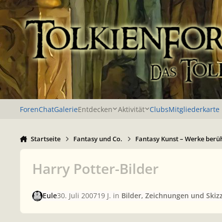
Zu Inhalt springen
Foren
Chat
Galerie
Entdecken
Aktivität
Clubs
Mitgliederkarte
Startseite
Fantasy und Co.
Fantasy Kunst – Werke berü
Harry Potter-Bilder
Eule
30. Juli 2007
19 J.
in
Bilder, Zeichnungen und Skiz