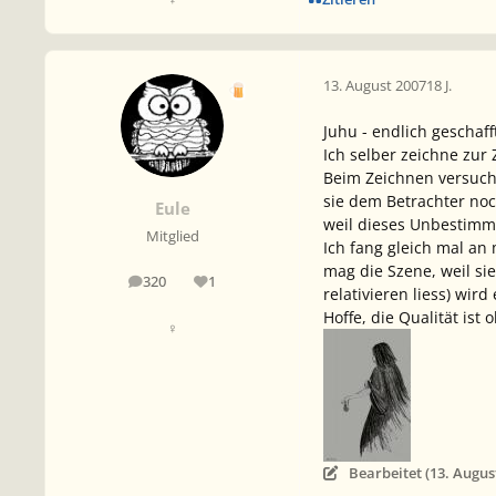
13. August 2007
18 J.
Juhu - endlich geschaf
Ich selber zeichne zur 
Beim Zeichnen versuche
sie dem Betrachter noc
Eule
weil dieses Unbestimmt
Mitglied
Ich fang gleich mal an
mag die Szene, weil sie
320
1
Beiträge
Reputation
relativieren liess) wir
Hoffe, die Qualität ist
♀
Bearbeitet (
13. Augus