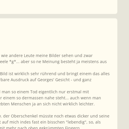
r, wie andere Leute meine Bilder sehen und zwar
Seele *g*... aber so ne Meinung besteht ja meistens aus
Bild ist wirklich sehr rührend und bringt einem das alles
rbare Ausdruck auf Georges' Gesicht - und ganz
l man so einem Tod eigentlich nur erstmal mit
der einem so dermassen nahe steht... auch wenn man
ten Menschen ja an sich nicht wirklich leichter.
 bzw. der Oberschenkel müsste noch etwas dicker und seine
 auf mich indes fast ein bisschen "lebendig", so, als
, mit mehr nach oben gekrümmten Fingern.