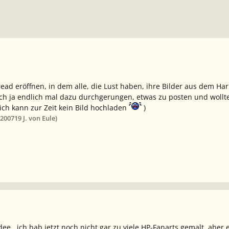
read eröffnen, in dem alle, die Lust haben, ihre Bilder aus dem H
mich ja endlich mal dazu durchgerungen, etwas zu posten und wollt
 ich kann zur Zeit kein Bild hochladen
)
 2007
19 J.
von Eule)
dee.. ich hab jetzt noch nicht gar zu viele HP-Fanarts gemalt, aber 