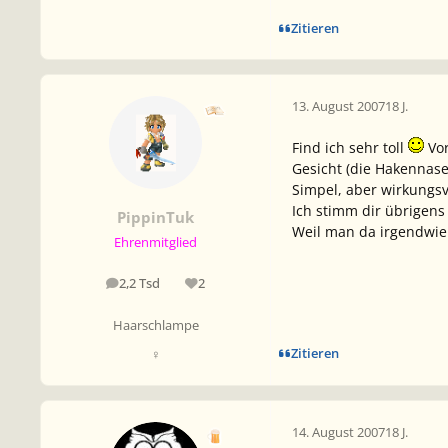
Zitieren
13. August 2007
18 J.
Find ich sehr toll
Vor
Gesicht (die Hakennase 
Simpel, aber wirkungsvo
Ich stimm dir übrigens
PippinTuk
Weil man da irgendwie 
Ehrenmitglied
2,2 Tsd
2
Beiträge
Reputation
Haarschlampe
Zitieren
♀
14. August 2007
18 J.