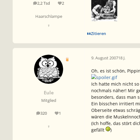
2,2 Tsd
2
Beiträge
Reputation
Haarschlampe
♀
Zitieren
9. August 2007
18 J.
Oh, es ist schön, Pippi
Ich hatte mich nicht so
nochmals näher! Mir ge
Eule
besonders, dass man s
Mitglied
Ein bisschen irritiert 
Oberseite etwas schräge
320
1
Beiträge
Reputation
wären die Muskelnnoch 
(Ich hoffe, das stört d
♀
gefällt
)