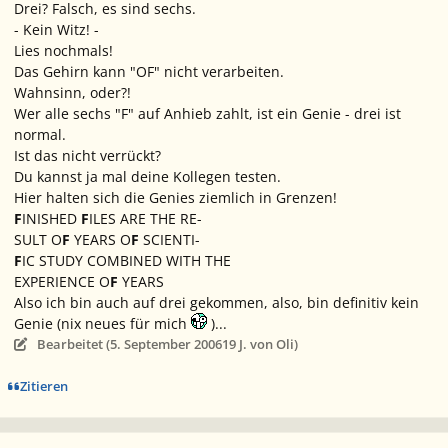
Drei? Falsch, es sind sechs.
- Kein Witz! -
Lies nochmals!
Das Gehirn kann "OF" nicht verarbeiten.
Wahnsinn, oder?!
Wer alle sechs "F" auf Anhieb zahlt, ist ein Genie - drei ist
normal.
Ist das nicht verrückt?
Du kannst ja mal deine Kollegen testen.
Hier halten sich die Genies ziemlich in Grenzen!
F
INISHED
F
ILES ARE THE RE-
SULT O
F
YEARS O
F
SCIENTI-
F
IC STUDY COMBINED WITH THE
EXPERIENCE O
F
YEARS
Also ich bin auch auf drei gekommen, also, bin definitiv kein
Genie (nix neues für mich
)...
Bearbeitet (
5. September 2006
19 J.
von Oli)
Zitieren
Ersteller-Statistik