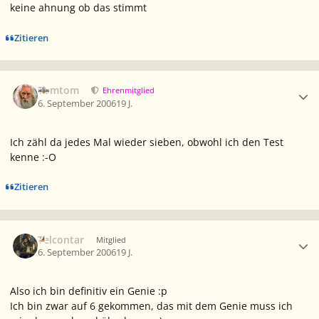
keine ahnung ob das stimmt
Zitieren
Ersteller-Statistik
Tomtom
Ehrenmitglied
6. September 2006
19 J.
Ich zähl da jedes Mal wieder sieben, obwohl ich den Test
kenne :-O
Zitieren
Ersteller-Statistik
Telcontar
Mitglied
6. September 2006
19 J.
Also ich bin definitiv ein Genie :p
Ich bin zwar auf 6 gekommen, das mit dem Genie muss ich