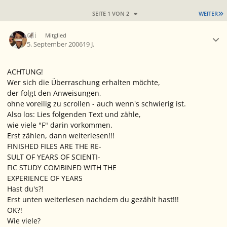
L
SEITE 1 VON 2
WEITER
Ersteller-Statistik
Oli
Mitglied
5. September 2006
19 J.
ACHTUNG!
Wer sich die Überraschung erhalten möchte,
der folgt den Anweisungen,
ohne voreilig zu scrollen - auch wenn's schwierig ist.
Also los: Lies folgenden Text und zähle,
wie viele "F" darin vorkommen.
Erst zählen, dann weiterlesen!!!
FINISHED FILES ARE THE RE-
SULT OF YEARS OF SCIENTI-
FIC STUDY COMBINED WITH THE
EXPERIENCE OF YEARS
Hast du's?!
Erst unten weiterlesen nachdem du gezählt hast!!!
OK?!
Wie viele?