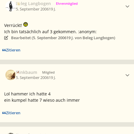
Beleg Langbogen
Ehrenmitglied
5. September 2006
19 J.
Verrückt!
Ich bin tatsächlich auf 3 gekommen. :anonym:
Bearbeitet (
5. September 2006
19 J.
von Beleg Langbogen)
Zitieren
Ersteller-Statistik
Flinkbaum
Mitglied
5. September 2006
19 J.
Lol hammer ich hatte 4
ein kumpel hatte 7 wieso auch immer
Zitieren
Ersteller-Statistik