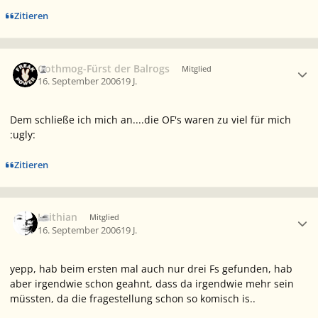
Zitieren
Ersteller-Statistik
Gothmog-Fürst der Balrogs
Mitglied
16. September 2006
19 J.
Dem schließe ich mich an....die OF's waren zu viel für mich
:ugly:
Zitieren
Ersteller-Statistik
Leithian
Mitglied
16. September 2006
19 J.
yepp, hab beim ersten mal auch nur drei Fs gefunden, hab
aber irgendwie schon geahnt, dass da irgendwie mehr sein
müssten, da die fragestellung schon so komisch is..