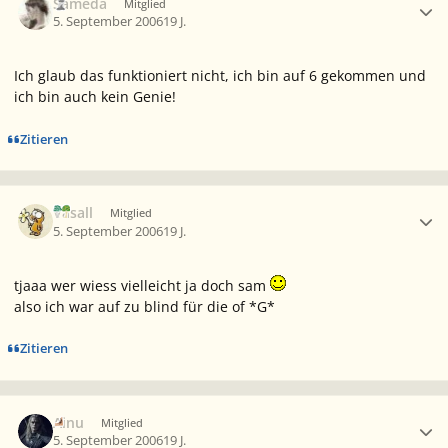
Sameda
Mitglied
5. September 2006
19 J.
Ich glaub das funktioniert nicht, ich bin auf 6 gekommen und
ich bin auch kein Genie!
Zitieren
Ersteller-Statistik
Vasall
Mitglied
5. September 2006
19 J.
tjaaa wer wiess vielleicht ja doch sam
also ich war auf zu blind für die of *G*
Zitieren
Ersteller-Statistik
Ainu
Mitglied
5. September 2006
19 J.