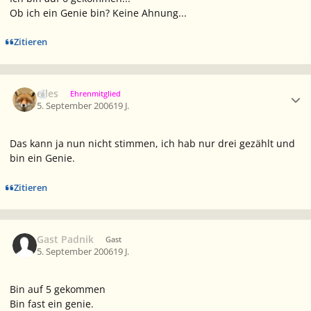
Ob ich ein Genie bin? Keine Ahnung...
Zitieren
Ersteller-Statistik
elles
Ehrenmitglied
5. September 2006
19 J.
Das kann ja nun nicht stimmen, ich hab nur drei gezählt und
bin ein Genie.
Zitieren
Gast Padnik
Gast
5. September 2006
19 J.
Bin auf 5 gekommen
Bin fast ein genie.