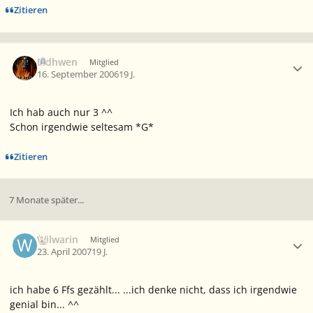
Zitieren
Ersteller-Statistik
Eldhwen
Mitglied
16. September 2006
19 J.
Ich hab auch nur 3 ^^
Schon irgendwie seltesam *G*
Zitieren
7 Monate später...
Ersteller-Statistik
Wilwarin
Mitglied
23. April 2007
19 J.
ich habe 6 Ffs gezählt... ...ich denke nicht, dass ich irgendwie
genial bin... ^^