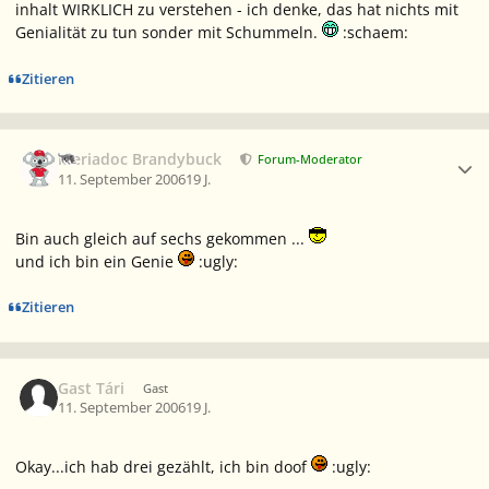
inhalt WIRKLICH zu verstehen - ich denke, das hat nichts mit
Genialität zu tun sonder mit Schummeln.
:schaem:
Zitieren
Ersteller-Statistik
Meriadoc Brandybuck
Forum-Moderator
11. September 2006
19 J.
Bin auch gleich auf sechs gekommen ...
und ich bin ein Genie
:ugly:
Zitieren
Gast Tári
Gast
11. September 2006
19 J.
Okay...ich hab drei gezählt, ich bin doof
:ugly: