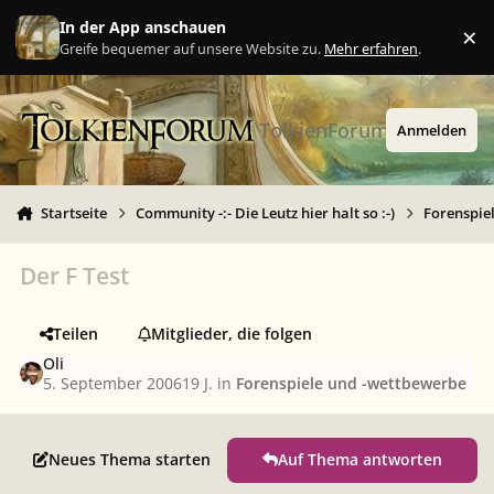
Zu Inhalt springen
In der App anschauen
×
Ig
Greife bequemer auf unsere Website zu.
Mehr erfahren
.
TolkienForum
Anmelden
Startseite
Community -:- Die Leutz hier halt so :-)
Forenspie
Der F Test
Teilen
Mitglieder, die folgen
Oli
5. September 2006
19 J.
in
Forenspiele und -wettbewerbe
Neues Thema starten
Auf Thema antworten