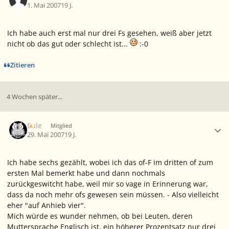
1. Mai 2007
19 J.
Ich habe auch erst mal nur drei Fs gesehen, weiß aber jetzt
nicht ob das gut oder schlecht ist...
:-0
Zitieren
4 Wochen später...
Ersteller-Statistik
Eule
Mitglied
29. Mai 2007
19 J.
Ich habe sechs gezählt, wobei ich das of-F im dritten of zum
ersten Mal bemerkt habe und dann nochmals
zurückgeswitcht habe, weil mir so vage in Erinnerung war,
dass da noch mehr ofs gewesen sein müssen. - Also vielleicht
eher "auf Anhieb vier".
Mich würde es wunder nehmen, ob bei Leuten, deren
Muttersprache Englisch ist, ein höherer Prozentsatz nur drei