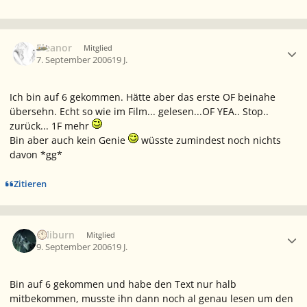
Ersteller-Statistik
Eleanor
Mitglied
7. September 2006
19 J.
Ich bin auf 6 gekommen. Hätte aber das erste OF beinahe
übersehn. Echt so wie im Film... gelesen...OF YEA.. Stop..
zurück... 1F mehr
Bin aber auch kein Genie
wüsste zumindest noch nichts
davon *gg*
Zitieren
Ersteller-Statistik
caliburn
Mitglied
9. September 2006
19 J.
Bin auf 6 gekommen und habe den Text nur halb
mitbekommen, musste ihn dann noch al genau lesen um den