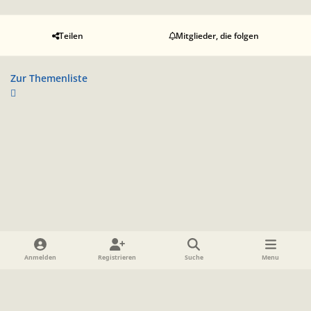
Teilen
Mitglieder, die folgen
Zur Themenliste
Heller Modus
Dunkler Modus
Systemeinstellung
Anmelden
Registrieren
Suche
Menu
Sprache
Datenschutzerklärung
Cookies
Impressum
www.TolkienForum.de
Powered by
Invision Community