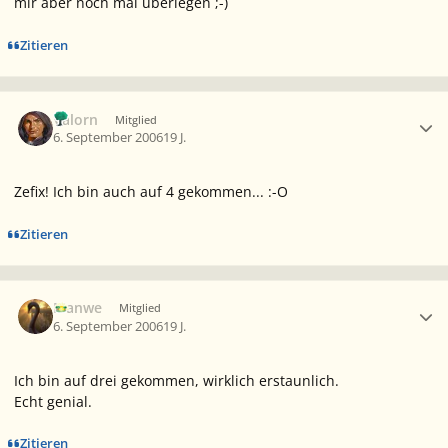
mir aber noch mal überlegen ;-)
Zitieren
Ersteller-Statistik
Valorn
Mitglied
6. September 2006
19 J.
Zefix! Ich bin auch auf 4 gekommen... :-O
Zitieren
Ersteller-Statistik
Manwe
Mitglied
6. September 2006
19 J.
Ich bin auf drei gekommen, wirklich erstaunlich.
Echt genial.
Zitieren