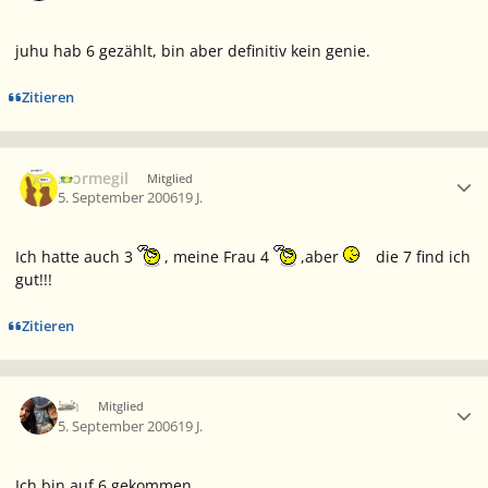
juhu hab 6 gezählt, bin aber definitiv kein genie.
Zitieren
Ersteller-Statistik
mormegil
Mitglied
5. September 2006
19 J.
Ich hatte auch 3
, meine Frau 4
,aber
die 7 find ich
gut!!!
Zitieren
Ersteller-Statistik
Ich
Mitglied
5. September 2006
19 J.
Ich bin auf 6 gekommen...