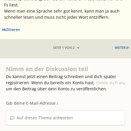
Fs liest.
Wenn man eine Sprache sehr gut kennt, kann man ja auch
schneller lesen und muss nicht jedes Wort entziffern.
Zitieren
L
SEITE 1 VON 2
WEITER
Nimm an der Diskussion teil
Du kannst jetzt einen Beitrag schreiben und dich später
registrieren. Wenn du bereits ein Konto hast,
melde dich an
,
um den Beitrag über dein Konto zu veröffentlichen.
Auf dieses Thema antworten