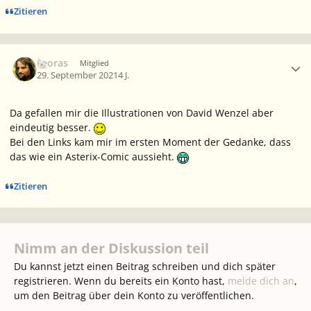
Zitieren
Ersteller-Statistik
Feoras
Mitglied
29. September 2021
4 J.
Da gefallen mir die Illustrationen von David Wenzel aber
eindeutig besser.
Bei den Links kam mir im ersten Moment der Gedanke, dass
das wie ein Asterix-Comic aussieht.
Zitieren
Nimm an der Diskussion teil
Du kannst jetzt einen Beitrag schreiben und dich später
registrieren. Wenn du bereits ein Konto hast,
melde dich an
,
um den Beitrag über dein Konto zu veröffentlichen.