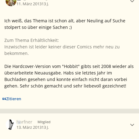
11. März 2013
13 J.
Ich weiß, das Thema ist schon alt, aber Neuling auf Suche
stolpert so über einige Sachen ;)
Zum Thema Erhältlichkeit:
Inzwischen ist leider keiner dieser Comics mehr neu zu
bekommen.
Die Hardcover-Version vom "Hobbit" gibts seit 2008 wieder als
überarbeitete Neuausgabe. Habs sie letztes Jahr im
Buchladen gesehen und konnte einfach nicht daran vorbei
gehen. Sehr schön gemacht und sehr liebevoll gezeichnet!
Zitieren
Ersteller-Statistik
harfner
Mitglied
13. März 2013
13 J.