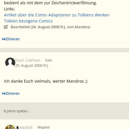
bedient als mit dem zur Zeichentrickverfilmung.
Links:
Artikel über die Comic-Adaptionen zu Tolkiens Werken
Tolkien bezogene Comics
Bearbeitet (
24. August 2006
19 J.
von Mandos)
Zitieren
Gast Liathan
Gast
25. August 2006
19 J.
Ich danke Euch vielmals, werter Mandros ;)
Zitieren
6 Jahre später...
Ersteller-Statistik
Bregalad
Mitglied