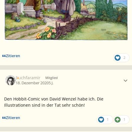
Zitieren
2
Ersteller-Statistik
Buchfaramir
Mitglied
18. Dezember 2020
5 J.
Den Hobbit-Comic von David Wenzel habe ich. Die
Illustrationen sind in der Tat sehr schön!
Zitieren
1
1