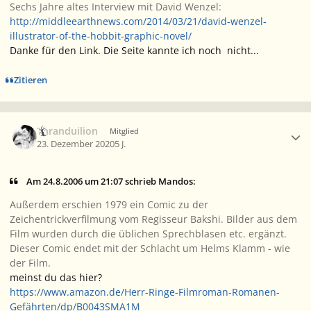
Sechs Jahre altes Interview mit David Wenzel:
http://middleearthnews.com/2014/03/21/david-wenzel-
illustrator-of-the-hobbit-graphic-novel/
Danke für den Link. Die Seite kannte ich noch nicht...
Zitieren
Ersteller-Statistik
Thranduilion
Mitglied
23. Dezember 2020
5 J.
Am 24.8.2006 um 21:07 schrieb Mandos:
Außerdem erschien 1979 ein Comic zu der
Zeichentrickverfilmung vom Regisseur Bakshi. Bilder aus dem
Film wurden durch die üblichen Sprechblasen etc. ergänzt.
Dieser Comic endet mit der Schlacht um Helms Klamm - wie
der Film.
meinst du das hier?
https://www.amazon.de/Herr-Ringe-Filmroman-Romanen-
Gefährten/dp/B0043SMA1M