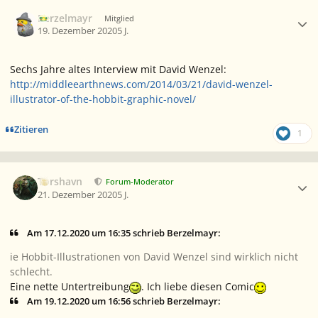
Ersteller-Statistik
Berzelmayr
Mitglied
19. Dezember 2020
5 J.
Sechs Jahre altes Interview mit David Wenzel:
http://middleearthnews.com/2014/03/21/david-wenzel-
illustrator-of-the-hobbit-graphic-novel/
Zitieren
1
Ersteller-Statistik
Torshavn
Forum-Moderator
21. Dezember 2020
5 J.
Am 17.12.2020 um 16:35 schrieb Berzelmayr:
ie Hobbit-Illustrationen von David Wenzel sind wirklich nicht
schlecht.
Eine nette Untertreibung
. Ich liebe diesen Comic
Am 19.12.2020 um 16:56 schrieb Berzelmayr: