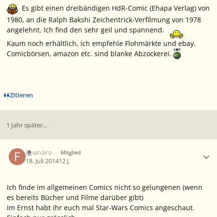
Es gibt einen dreibändigen HdR-Comic (Ehapa Verlag) von
1980, an die Ralph Bakshi Zeichentrick-Verfilmung von 1978
angelehnt. Ich find den sehr geil und spannend.
Kaum noch erhältlich, ich empfehle Flohmärkte und ebay.
Comicbörsen, amazon etc. sind blanke Abzockerei.
Zitieren
1 Jahr später...
Ersteller-Statistik
Feanáro
Mitglied
18. Juli 2014
12 J.
Ich finde im allgemeinen Comics nicht so gelungenen (wenn
es bereits Bücher und Filme darüber gibt)
Im Ernst habt ihr euch mal Star-Wars Comics angeschaut.