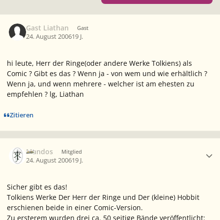
Gast Liathan
Gast
24. August 2006
19 J.
hi leute, Herr der Ringe(oder andere Werke Tolkiens) als
Comic ? Gibt es das ? Wenn ja - von wem und wie erhältlich ?
Wenn ja, und wenn mehrere - welcher ist am ehesten zu
empfehlen ? lg, Liathan
Zitieren
Ersteller-Statistik
Mandos
Mitglied
24. August 2006
19 J.
Sicher gibt es das!
Tolkiens Werke
Der Herr der Ringe
und
Der (kleine) Hobbit
erschienen beide in einer Comic-Version.
Zu ersterem wurden drei ca. 50 seitige Bände veröffentlicht: