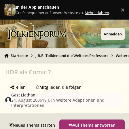
Zu Inhalt springen
In der App anschauen
×
Ig
Greife bequemer auf unsere Website zu.
Mehr erfahren
.
TolkienForum
Anmelden
Startseite
J.R.R. Tolkien und die Welt des Professors
Weiter
HDR als Comic ?
Teilen
Mitglieder, die folgen
Gast Liathan
24. August 2006
19 J.
in
Weitere Adaptionen und
Interpretationen
Neues Thema starten
Auf Thema antworten