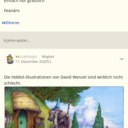
Einfach nur grässlich
Feanáro
Zitieren
6 Jahre später...
Ersteller-Statistik
Berzelmayr
Mitglied
17. Dezember 2020
5 J.
Die Hobbit-Illustrationen von David Wenzel sind wirklich nicht
schlecht.