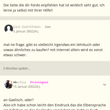
Die Seite die dir Fordo enpfohlen hat ist wirklich sehr gut. Ich
lerne ja selbst mit ihrer Hilfe!!
Gast Gwirithwen
Gast
5. Januar 2002
24 J.
mal ne frage. gibt es vielleicht irgendwo ein lehrbuch oder
sowas ähnliches zu kaufen? mit internet allein wird es sonst
etwas schwer.
2 Wochen später...
Ersteller-Statistik
Mortica
Ehrenmitglied
15. Januar 2002
24 J.
an Gaelisch, oder?
Also ich habe schon leicht den Eindruck das die Elbensprache