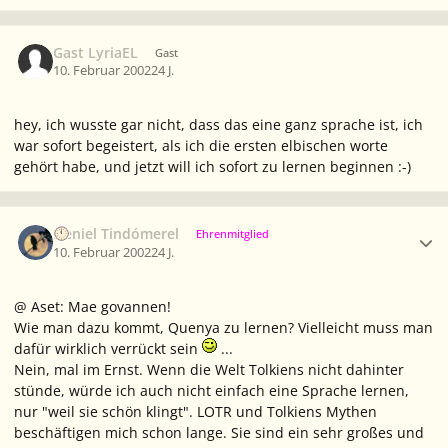
Gast LyriaEL
Gast
10. Februar 2002
24 J.
hey, ich wusste gar nicht, dass das eine ganz sprache ist, ich
war sofort begeistert, als ich die ersten elbischen worte
gehört habe, und jetzt will ich sofort zu lernen beginnen :-)
Ersteller-Statistik
Neniel Tindómerel
Ehrenmitglied
10. Februar 2002
24 J.
@ Aset: Mae govannen!
Wie man dazu kommt, Quenya zu lernen? Vielleicht muss man
dafür wirklich verrückt sein
...
Nein, mal im Ernst. Wenn die Welt Tolkiens nicht dahinter
stünde, würde ich auch nicht einfach eine Sprache lernen,
nur "weil sie schön klingt". LOTR und Tolkiens Mythen
beschäftigen mich schon lange. Sie sind ein sehr großes und