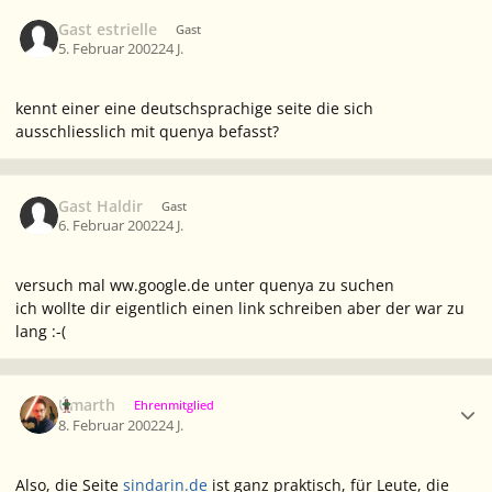
Gast estrielle
Gast
5. Februar 2002
24 J.
kennt einer eine deutschsprachige seite die sich
ausschliesslich mit quenya befasst?
Gast Haldir
Gast
6. Februar 2002
24 J.
versuch mal ww.google.de unter quenya zu suchen
ich wollte dir eigentlich einen link schreiben aber der war zu
lang :-(
Ersteller-Statistik
Úmarth
Ehrenmitglied
8. Februar 2002
24 J.
Also, die Seite
sindarin.de
ist ganz praktisch, für Leute, die