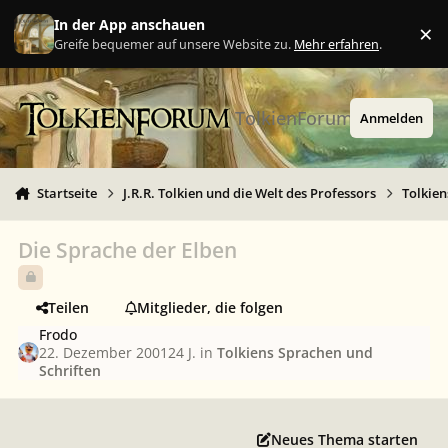
Zu Inhalt springen
In der App anschauen
×
Ig
Greife bequemer auf unsere Website zu.
Mehr erfahren
.
TolkienForum
Anmelden
Startseite
J.R.R. Tolkien und die Welt des Professors
Tolkien
Die Sprache der Elben
Teilen
Mitglieder, die folgen
Frodo
22. Dezember 2001
24 J.
in
Tolkiens Sprachen und
Schriften
Neues Thema starten