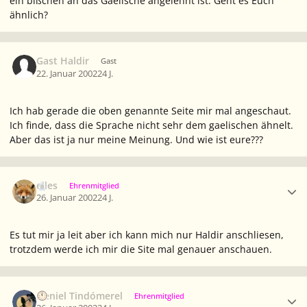
ein bißchen an das Gaelische angelehnt ist. Geht es Euch
ähnlich?
Gast Haldir
Gast
22. Januar 2002
24 J.
Ich hab gerade die oben genannte Seite mir mal angeschaut.
Ich finde, dass die Sprache nicht sehr dem gaelischen ähnelt.
Aber das ist ja nur meine Meinung. Und wie ist eure???
Ersteller-Statistik
elles
Ehrenmitglied
26. Januar 2002
24 J.
Es tut mir ja leit aber ich kann mich nur Haldir anschliesen,
trotzdem werde ich mir die Site mal genauer anschauen.
Ersteller-Statistik
Neniel Tindómerel
Ehrenmitglied