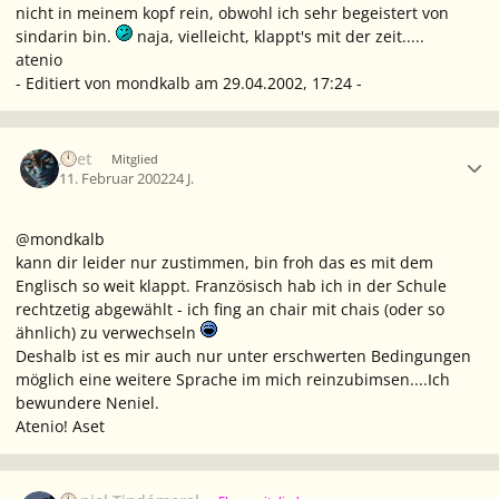
nicht in meinem kopf rein, obwohl ich sehr begeistert von
sindarin bin.
naja, vielleicht, klappt's mit der zeit.....
atenio
- Editiert von mondkalb am 29.04.2002, 17:24 -
Ersteller-Statistik
Aset
Mitglied
11. Februar 2002
24 J.
@mondkalb
kann dir leider nur zustimmen, bin froh das es mit dem
Englisch so weit klappt. Französisch hab ich in der Schule
rechtzetig abgewählt - ich fing an chair mit chais (oder so
ähnlich) zu verwechseln
Deshalb ist es mir auch nur unter erschwerten Bedingungen
möglich eine weitere Sprache im mich reinzubimsen....Ich
bewundere Neniel.
Atenio! Aset
Ersteller-Statistik