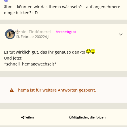
ähm... könnten wir das thema wächseln? ...auf angenehmere
dinge blicken? :-D
Ersteller-Statistik
Neniel Tindómerel
Ehrenmitglied
13. Februar 2002
24 J.
Es tut wirklich gut, das ihr genauso denkt!!
Und jetzt:
*schnellThemagewechselt*
Thema ist für weitere Antworten gesperrt.
Teilen
Mitglieder, die folgen