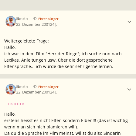
Ersteller-Statistik
Frodo
Ehrenbürger
22. Dezember 2001
24 J.
Weitergeleitete Frage:
Hallo,
ich war in dem Film "Herr der Ringe"; ich suche nun nach
Lexikas, Anleitungen usw. über die dort gesprochene
Elfensprache... ich würde die sehr sehr gerne lernen.
Ersteller-Statistik
Frodo
Ehrenbürger
22. Dezember 2001
24 J.
ERSTELLER
Hallo,
erstens heisst es nicht Elfen sondern Elben!!! (das ist wichtig
wenn man sich nich blamieren will).
Da du die Sprache im Film meinst, willst du also Sindarin