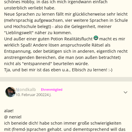
schönes Hobby, in das ich mich irgendwann einfach
unsterblich verliebt habe.
Neue Sprachen zu lernen fällt mir glücklicherweise sehr leicht
(mehrsprachig aufgewachsen, vier weitere Sprachen in Schule
und Hochschule belegt) - also
die
Gelegenheit, meiner
"Lieblingswelt" näher zu kommen.
Und außer einer guten Potion Realitätsflucht
macht es mir
wirklich Spaß! Andere lösen anspruchsvolle Rätsel als
Entspannung, oder betätigen sich in anderen, eigentlich recht
anstrengenden Bereichen, die man (von außen betrachtet)
nicht als "entspannend" beurteilen würde.
Tja, und bei mir ist das eben u.a., Elbisch zu lernen! :-)
Ersteller-Statistik
Mondkalb
Ehrenmitglied
10. Februar 2002
24 J.
alae!
@ neniel
ich beneide dich! habe schon immer große schwierigkeiten
mit (fremd-)sprachen gehabt. und dementsprechend will das