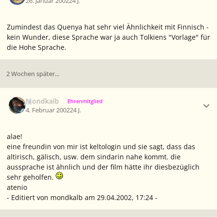
26. Januar 2002
24 J.
Zumindest das Quenya hat sehr viel Ähnlichkeit mit Finnisch -
kein Wunder, diese Sprache war ja auch Tolkiens "Vorlage" für
die Hohe Sprache.
2 Wochen später...
Ersteller-Statistik
Mondkalb
Ehrenmitglied
4. Februar 2002
24 J.
alae!
eine freundin von mir ist keltologin und sie sagt, dass das
altirisch, gälisch, usw. dem sindarin nahe kommt. die
aussprache ist ähnlich und der film hätte ihr diesbezüglich
sehr geholfen.
atenio
- Editiert von mondkalb am 29.04.2002, 17:24 -