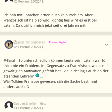
12. Februar 2002
24 J.
Ich hab mit Sprachenlernen auch kein Problem. Aber
Französisch ist halb so wild. Richtig fies wird es erst bei
Latein. Da quäl ich mich jetzt seit drei Jahren mit.
Ersteller-Statistik
Neniel Tindómerel
Ehrenmitglied
12. Februar 2002
24 J.
@Sarah: So unterschiedlich können Leute sein! Latein war für
mich nie ein Problem, im Gegensatz zu Französisch, wo es mir
gewaltig an Motivation gefehlt hat...vielleicht lag's auch an der
ätzenden Lehrerin
...
Wär Tolkien Franzose gewesen, säh die Sache bestimmt
anders aus! :-O
Gast estrielle
Gast
13. Februar 2002
24 J.