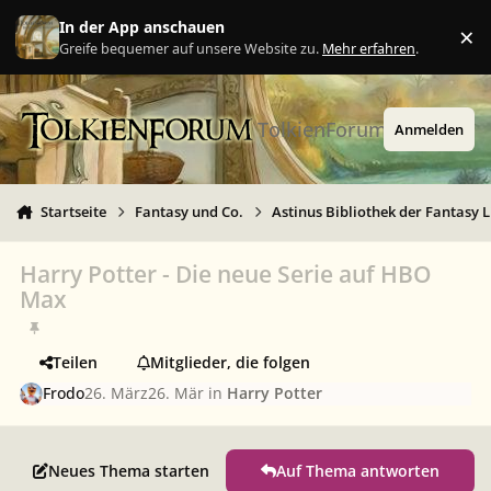
Zu Inhalt springen
In der App anschauen
×
Ig
Greife bequemer auf unsere Website zu.
Mehr erfahren
.
TolkienForum
Anmelden
Startseite
Fantasy und Co.
Astinus Bibliothek der Fantasy L
Harry Potter - Die neue Serie auf HBO
Max
Teilen
Mitglieder, die folgen
Frodo
26. März
26. Mär
in
Harry Potter
Neues Thema starten
Auf Thema antworten