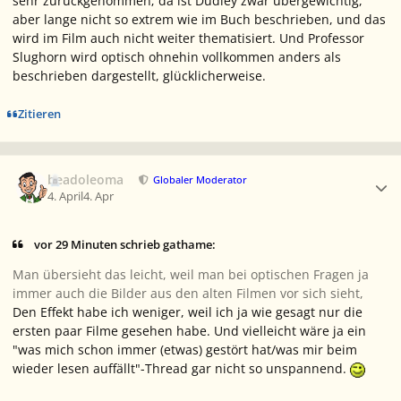
sehr zurückgenommen; da ist Dudley zwar übergewichtig,
aber lange nicht so extrem wie im Buch beschrieben, und das
wird im Film auch nicht weiter thematisiert. Und Professor
Slughorn wird optisch ohnehin vollkommen anders als
beschrieben dargestellt, glücklicherweise.
Zitieren
Ersteller-Statistik
beadoleoma
Globaler Moderator
4. April
4. Apr
vor 29 Minuten schrieb gathame:
Man übersieht das leicht, weil man bei optischen Fragen ja
immer auch die Bilder aus den alten Filmen vor sich sieht,
Den Effekt habe ich weniger, weil ich ja wie gesagt nur die
ersten paar Filme gesehen habe. Und vielleicht wäre ja ein
"was mich schon immer (etwas) gestört hat/was mir beim
wieder lesen auffällt"-Thread gar nicht so unspannend.