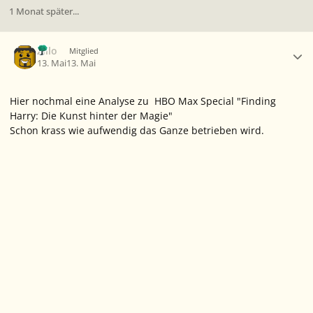
1 Monat später...
Ersteller-Statistik
Zillo
Mitglied
13. Mai
13. Mai
Hier nochmal eine Analyse zu HBO Max Special "Finding
Harry: Die Kunst hinter der Magie"
Schon krass wie aufwendig das Ganze betrieben wird.