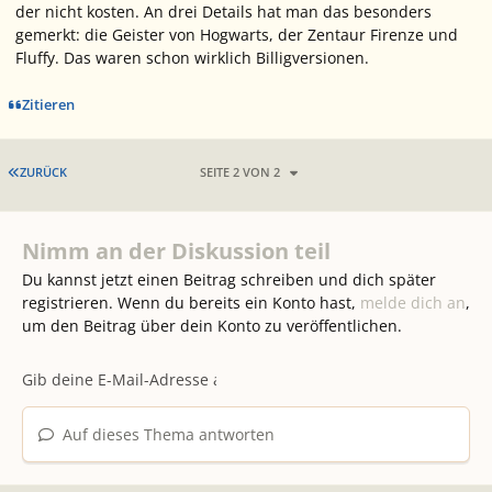
der nicht kosten. An drei Details hat man das besonders
gemerkt: die Geister von Hogwarts, der Zentaur Firenze und
Fluffy. Das waren schon wirklich Billigversionen.
Zitieren
ERSTE SEITE
ZURÜCK
SEITE 2 VON 2
Nimm an der Diskussion teil
Du kannst jetzt einen Beitrag schreiben und dich später
registrieren. Wenn du bereits ein Konto hast,
melde dich an
,
um den Beitrag über dein Konto zu veröffentlichen.
Auf dieses Thema antworten