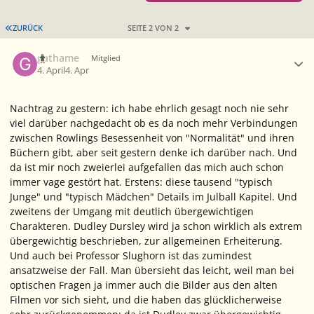
ERSTE SEITE
ZURÜCK
SEITE 2 VON 2
Ersteller-Statistik
gathame
Mitglied
4. April
4. Apr
Nachtrag zu gestern: ich habe ehrlich gesagt noch nie sehr
viel darüber nachgedacht ob es da noch mehr Verbindungen
zwischen Rowlings Besessenheit von "Normalität" und ihren
Büchern gibt, aber seit gestern denke ich darüber nach. Und
da ist mir noch zweierlei aufgefallen das mich auch schon
immer vage gestört hat. Erstens: diese tausend "typisch
Junge" und "typisch Mädchen" Details im Julball Kapitel. Und
zweitens der Umgang mit deutlich übergewichtigen
Charakteren. Dudley Dursley wird ja schon wirklich als extrem
übergewichtig beschrieben, zur allgemeinen Erheiterung.
Und auch bei Professor Slughorn ist das zumindest
ansatzweise der Fall. Man übersieht das leicht, weil man bei
optischen Fragen ja immer auch die Bilder aus den alten
Filmen vor sich sieht, und die haben das glücklicherweise