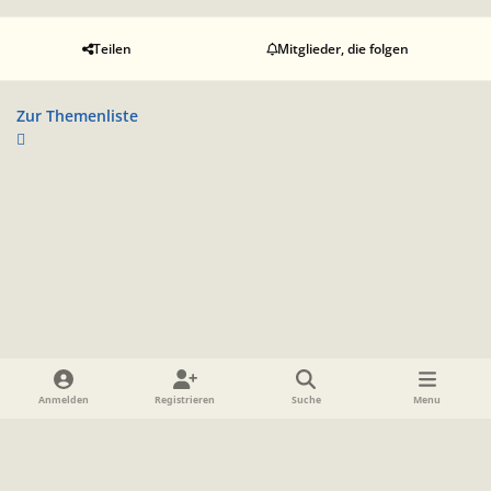
Teilen
Mitglieder, die folgen
Zur Themenliste
Heller Modus
Dunkler Modus
Systemeinstellung
Anmelden
Registrieren
Suche
Menu
Sprache
Datenschutzerklärung
Cookies
Impressum
www.TolkienForum.de
Powered by
Invision Community