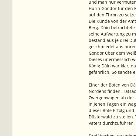
und man nur vermuten k
Húrin Gondor für den Kö
auf den Thron zu setze
Die Kunde von der Amts
Berg. Dáin betrachtete
seine Aufwartung zu ma
bestand aus je drei Du
geschmiedet aus purem 
Gondor über dem Weiß
Dieses unermesslich we
König Dáin war klar, da
gefährlich. So sandte 
Einer der Boten von Dá
Nordens finden. Tatsäc
Zwergenwagen ab der Al
in jenen Tagen ein wa
dieser Bote Erfolg un
Düsterwald zu stellen.
Vaters durchzuführen, 
Drei Wochen, nachdem 