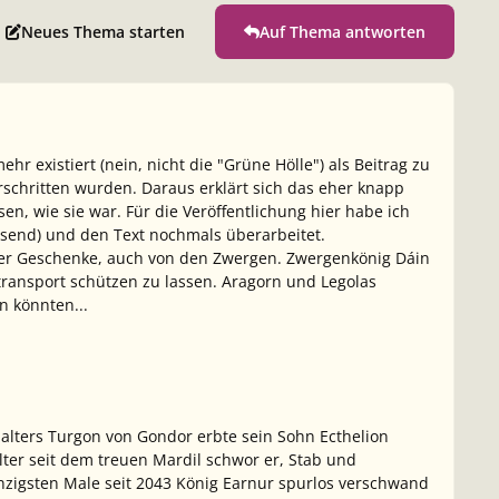
Neues Thema starten
Auf Thema antworten
 existiert (nein, nicht die "Grüne Hölle") als Beitrag zu
schritten wurden. Daraus erklärt sich das eher knapp
en, wie sie war. Für die Veröffentlichung hier habe ich
assend) und den Text nochmals überarbeitet.
lt er Geschenke, auch von den Zwergen. Zwergenkönig Dáin
transport schützen zu lassen. Aragorn und Legolas
n könnten...
halters Turgon von Gondor erbte sein Sohn Ecthelion
alter seit dem treuen Mardil schwor er, Stab und
zigsten Male seit 2043 König Earnur spurlos verschwand