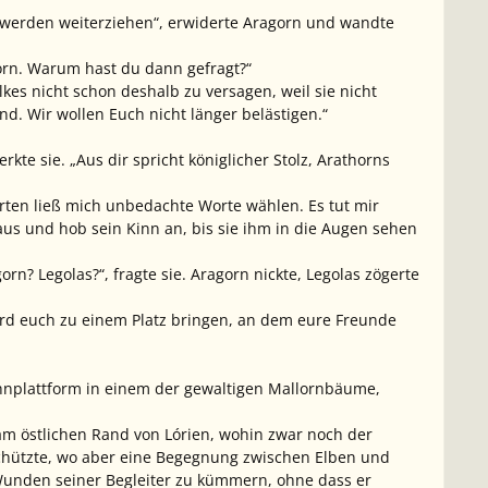
ir werden weiterziehen“, erwiderte Aragorn und wandte
gorn. Warum hast du dann gefragt?“
kes nicht schon deshalb zu versagen, weil sie nicht
nd. Wir wollen Euch nicht länger belästigen.“
te sie. „Aus dir spricht königlicher Stolz, Arathorns
ten ließ mich unbedachte Worte wählen. Es tut mir
aus und hob sein Kinn an, bis sie ihm in die Augen sehen
orn? Legolas?“, fragte sie. Aragorn nickte, Legolas zögerte
 wird euch zu einem Platz bringen, an dem eure Freunde
Wohnplattform in einem der gewaltigen Mallornbäume,
am östlichen Rand von Lórien, wohin zwar noch der
chützte, wo aber eine Begegnung zwischen Elben und
Wunden seiner Begleiter zu kümmern, ohne dass er