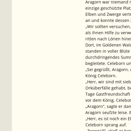
Aragorn war niemand m
einzige geschützte Pla
Elben und Zwerge vert
an und konnte dessen Z
„Wir sollten versuchen,
als ihnen Hilfe zu ver
ritten nach Lórien hine
Dort, im Goldenen Wal
standen in voller Blüt
durchdringendes Summen
begleitete. Celeborn u
„Sei gegrüßt, Aragorn,
König Celeborn.
„Herr, wir sind mit si
Orküberfälle gehabt, b
Tage Gastfreundschaft 
vor dem König. Celebo
„Aragorn“, sagte er da
Aragorn seufzte leise. 
„Herr, es ist noch ein
Celeborn sprang auf.
„Zwerge?!“, stieß er he