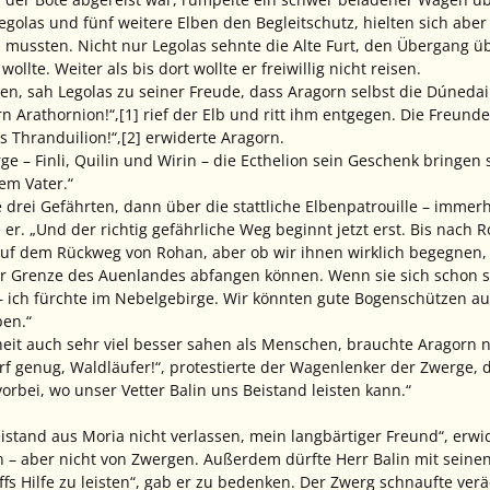
las und fünf weitere Elben den Begleitschutz, hielten sich aber
 mussten. Nicht nur Legolas sehnte die Alte Furt, den Übergang ü
llte. Weiter als bis dort wollte er freiwillig nicht reisen.
hten, sah Legolas zu seiner Freude, dass Aragorn selbst die Dúneda
 Arathornion!“,[1] rief der Elb und ritt ihm entgegen. Die Freun
 Thranduilion!“,[2] erwiderte Aragorn.
ge – Finli, Quilin und Wirin – die Ecthelion sein Geschenk bringen 
em Vater.“
 drei Gefährten, dann über die stattliche Elbenpatrouille – immer
e er. „Und der richtig gefährliche Weg beginnt jetzt erst. Bis nac
uf dem Rückweg von Rohan, aber ob wir ihnen wirklich begegnen, ist
r Grenze des Auenlandes abfangen können. Wenn sie sich schon so
– ich fürchte im Nebelgebirge. Wir könnten gute Bogenschützen 
ben.“
eit auch sehr viel besser sahen als Menschen, brauchte Aragorn 
rf genug, Waldläufer!“, protestierte der Wagenlenker der Zwerge, d
rbei, wo unser Vetter Balin uns Beistand leisten kann.“
istand aus Moria nicht verlassen, mein langbärtiger Freund“, erw
– aber nicht von Zwergen. Außerdem dürfte Herr Balin mit seinen
ffs Hilfe zu leisten“, gab er zu bedenken. Der Zwerg schnaufte ver