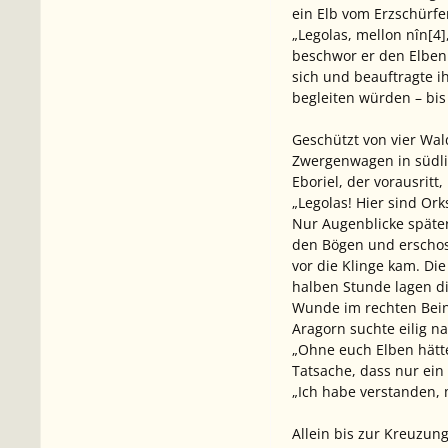
ein Elb vom Erzschürfe
„Legolas, mellon nîn[4
beschwor er den Elben.
sich und beauftragte i
begleiten würden – bis
Geschützt von vier Wal
Zwergenwagen in südli
Eboriel, der vorausrit
„Legolas! Hier sind Orks
Nur Augenblicke später
den Bögen und erschoss
vor die Klinge kam. Di
halben Stunde lagen die
Wunde im rechten Bein,
Aragorn suchte eilig n
„Ohne euch Elben hätte
Tatsache, dass nur ein 
„Ich habe verstanden, m
Allein bis zur Kreuzun