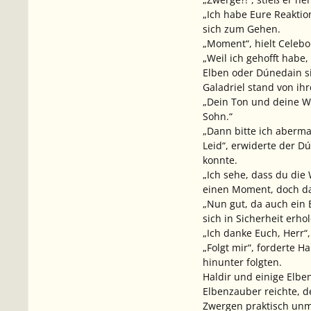
„Ich habe Eure Reaktio
sich zum Gehen.
„Moment“, hielt Celebo
„Weil ich gehofft habe
Elben oder Dúnedain si
Galadriel stand von ih
„Dein Ton und deine Wo
Sohn.“
„Dann bitte ich aberm
Leid“, erwiderte der D
konnte.
„Ich sehe, dass du die 
einen Moment, doch dan
„Nun gut, da auch ein E
sich in Sicherheit erho
„Ich danke Euch, Herr“
„Folgt mir“, forderte 
hinunter folgten.
Haldir und einige Elbe
Elbenzauber reichte, 
Zwergen praktisch unm