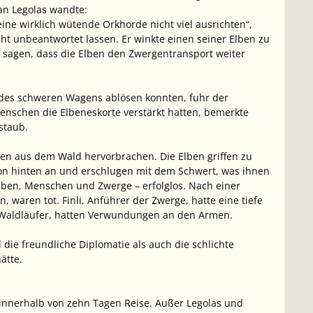
 an Legolas wandte:
eine wirklich wütende Orkhorde nicht viel ausrichten“,
cht unbeantwortet lassen. Er winkte einen seiner Elben zu
 sagen, dass die Elben den Zwergentransport weiter
n des schweren Wagens ablösen konnten, fuhr der
nschen die Elbeneskorte verstärkt hatten, bemerkte
staub.
eren aus dem Wald hervorbrachen. Die Elben griffen zu
von hinten an und erschlugen mit dem Schwert, was ihnen
Elben, Menschen und Zwerge – erfolglos. Nach einer
 waren tot. Finli, Anführer der Zwerge, hatte eine tiefe
er Waldläufer, hatten Verwundungen an den Armen.
 die freundliche Diplomatie als auch die schlichte
ätte.
e innerhalb von zehn Tagen Reise. Außer Legolas und