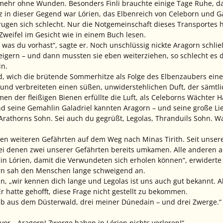
ehr ohne Wunden. Besonders Finli brauchte einige Tage Ruhe, da
tz in dieser Gegend war Lórien, das Elbenreich von Celeborn und G
rugen sich schlecht. Nur die Notgemeinschaft dieses Transportes 
weifel im Gesicht wie in einem Buch lesen.
 was du vorhast“, sagte er. Noch unschlüssig nickte Aragorn schlie
weigern – und dann mussten sie eben weiterziehen, so schlecht e
in.
d, wich die brütende Sommerhitze als Folge des Elbenzaubers ein
e und verbreiteten einen süßen, unwiderstehlichen Duft, der sämt
 der fleißigen Bienen erfüllte die Luft, als Celeborns Wächter 
nd seine Gemahlin Galadriel kannten Aragorn – und seine große Li
 Arathorns Sohn. Sei auch du gegrüßt, Legolas, Thranduils Sohn. W
eben weiteren Gefährten auf dem Weg nach Minas Tirith. Seit unse
ei denen zwei unserer Gefährten bereits umkamen. Alle anderen a
in Lórien, damit die Verwundeten sich erholen können“, erwiderte
rn sah den Menschen lange schweigend an.
nn, „wir kennen dich lange und Legolas ist uns auch gut bekannt. 
Er hatte gehofft, diese Frage nicht gestellt zu bekommen.
 Elb aus dem Düsterwald, drei meiner Dúnedain – und drei Zwerge.“
rvor. „Aragorn! Zwerge haben in Lórien nichts verloren!“