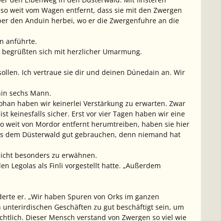
 so weit vom Wagen entfernt, dass sie mit den Zwergen
ber den Anduin herbei, wo er die Zwergenfuhre an die
in anführte.
de begrüßten sich mit herzlicher Umarmung.
sollen. Ich vertraue sie dir und deinen Dúnedain an. Wir
hin sechs Mann.
h Rohan haben wir keinerlei Verstärkung zu erwarten. Zwar
 keinesfalls sicher. Erst vor vier Tagen haben wir eine
 weit von Mordor entfernt herumtreiben, haben sie hier
aus dem Düsterwald gut gebrauchen, denn niemand hat
nicht besonders zu erwähnen.
en Legolas als Finli vorgestellt hatte. „Außerdem
iderte er. „Wir haben Spuren von Orks im ganzen
 unterirdischen Geschäften zu gut beschäftigt sein, um
ächtlich. Dieser Mensch verstand von Zwergen so viel wie