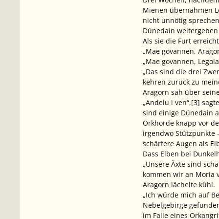
Mienen übernahmen Lego
nicht unnötig sprechen
Dúnedain weitergeben wo
Als sie die Furt erreic
„Mae govannen, Aragorn
„Mae govannen, Legolas
„Das sind die drei Zwer
kehren zurück zu mein
Aragorn sah über seine
„Andelu i ven“,[3] sagt
sind einige Dúnedain a
Orkhorde knapp vor de
irgendwo Stützpunkte 
schärfere Augen als El
Dass Elben bei Dunkelh
„Unsere Äxte sind scha
kommen wir an Moria vo
Aragorn lächelte kühl.
„Ich würde mich auf Be
Nebelgebirge gefunden 
im Falle eines Orkangri