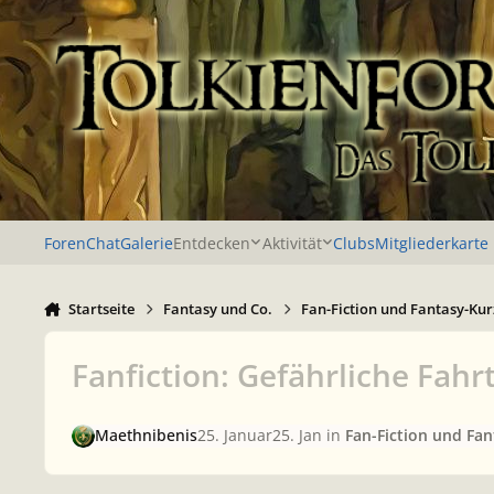
Zu Inhalt springen
Foren
Chat
Galerie
Entdecken
Aktivität
Clubs
Mitgliederkarte
Startseite
Fantasy und Co.
Fan-Fiction und Fantasy-Kur
Fanfiction: Gefährliche Fahr
Maethnibenis
25. Januar
25. Jan
in
Fan-Fiction und Fa