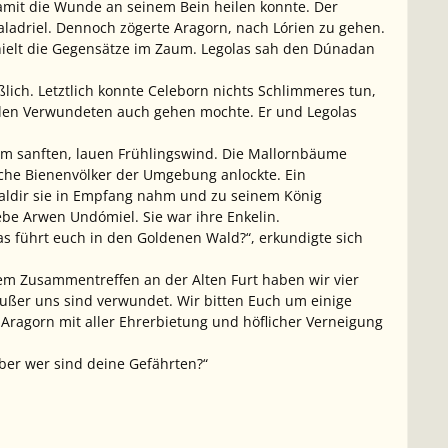
mit die Wunde an seinem Bein heilen konnte. Der
aladriel. Dennoch zögerte Aragorn, nach Lórien zu gehen.
hielt die Gegensätze im Zaum. Legolas sah den Dúnadan
ßlich. Letztlich konnte Celeborn nichts Schlimmeres tun,
s den Verwundeten auch gehen mochte. Er und Legolas
em sanften, lauen Frühlingswind. Die Mallornbäume
liche Bienenvölker der Umgebung anlockte. Ein
Haldir sie in Empfang nahm und zu seinem König
ebe Arwen Undómiel. Sie war ihre Enkelin.
as führt euch in den Goldenen Wald?“, erkundigte sich
rem Zusammentreffen an der Alten Furt haben wir vier
ußer uns sind verwundet. Wir bitten Euch um einige
 Aragorn mit aller Ehrerbietung und höflicher Verneigung
Aber wer sind deine Gefährten?“