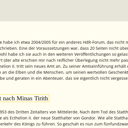
 habe ich etwa 2004/2005 für ein anderes HdR-Forum, das nicht mehr
rieben. Eine der Voraussetzungen war, dass 20 Seiten nicht über
ohl habe ich sie auch in den weiteren Veröffentlichungen so gelass
ert (der alte erschien mir nach reiflicher Überlegung nicht mehr p
elion II. tritt sein neues Amt an. Zu seiner Amtseinführung erhä
ch an die Elben und die Menschen, um seinen wertvollen Geschenk
 und geraten in ein Abenteuer, das sie eigentlich nicht vergesse
t nach Minas Tirith
953 des Dritten Zeitalters von Mittelerde. Nach dem Tod des Statt
als Ecthelion II. der neue Statthalter von Gondor. Wie alle Statth
derkehr des Königs zu führen. So geschah es nun zum fünfundzwan