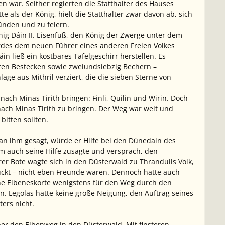
 war. Seither regierten die Statthalter des Hauses
e als der König, hielt die Statthalter zwar davon ab, sich
ünden und zu feiern.
ig Dáin II. Eisenfuß, den König der Zwerge unter dem
elerdes dem neuen Führer eines anderen Freien Volkes
 ließ ein kostbares Tafelgeschirr herstellen. Es
tten Bestecken sowie zweiundsiebzig Bechern –
ge aus Mithril verziert, die die sieben Sterne von
ach Minas Tirith bringen: Finli, Quilin und Wirin. Doch
 nach Minas Tirith zu bringen. Der Weg war weit und
 bitten sollten.
an ihm gesagt, würde er Hilfe bei den Dúnedain des
hm auch seine Hilfe zusagte und versprach, den
r Bote wagte sich in den Düsterwald zu Thranduils Volk,
ückt – nicht eben Freunde waren. Dennoch hatte auch
e Elbeneskorte wenigstens für den Weg durch den
en. Legolas hatte keine große Neigung, den Auftrag seines
ers nicht.
r den Elbenweg in den Düsterwald. Mit finsteren