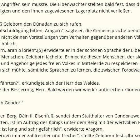
r Angriffen sein musste. Die Elbenwächter stellten bald fest, das
lgten und den ihnen zugewiesenen Lagerplatz nicht verließen.
eß Celeborn den Dúnadan zu sich rufen.
tschuldigung bitten, Aragorn“, sagte er, die Gemeinsprache benut
 nicht deinen Vorstellungen vom Verhalten gegenüber anderen Völ
höflich.
n, aran o lórien“,[5] erwiderte er in der schönen Sprache der Elbe
r Menschen. Celeborn lächelte. Er mochte diesen Menschen, der 
n und Angehörige jedes freien Volkes in Mittelerde zu respektieren
 sich mühte, sämtliche Sprachen zu lernen, die zwischen Forodw
fährten?“, erkundigte sich der Herr des Waldes.
e der Besserung, Herr. Bald werden wir wieder aufbrechen können
ch Gondor.“
n Berg, Dáin II. Eisenfuß, sendet dem Statthalter von Gondor zwer
en, ist im Auftrag des Königs unter dem Berg mit der wertvollen 
ist lang und sehr gefährlich“, erwiderte Aragorn.
erden immer zahlreicher und frecher“, stellte Celeborn fest. „Ihr s