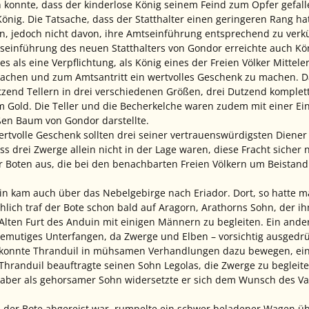
onnte, dass der kinderlose König seinem Feind zum Opfer gefallen
nig. Die Tatsache, dass der Statthalter einen geringeren Rang hatt
n, jedoch nicht davon, ihre Amtseinführung entsprechend zu verk
einführung des neuen Statthalters von Gondor erreichte auch Kön
 es als eine Verpflichtung, als König eines der Freien Völker Mitt
chen und zum Amtsantritt ein wertvolles Geschenk zu machen. Dáin
tzend Tellern in drei verschiedenen Größen, drei Dutzend komple
Gold. Die Teller und die Becherkelche waren zudem mit einer Einla
en Baum von Gondor darstellte.
rtvolle Geschenk sollten drei seiner vertrauenswürdigsten Diener n
ss drei Zwerge allein nicht in der Lage waren, diese Fracht sicher
er Boten aus, die bei den benachbarten Freien Völkern um Beistand
in kam auch über das Nebelgebirge nach Eriador. Dort, so hatte m
hlich traf der Bote schon bald auf Aragorn, Arathorns Sohn, der i
ten Furt des Anduin mit einigen Männern zu begleiten. Ein andere
gemutiges Unterfangen, da Zwerge und Elben – vorsichtig ausgedr
d konnte Thranduil in mühsamen Verhandlungen dazu bewegen, ein
 Thranduil beauftragte seinen Sohn Legolas, die Zwerge zu begleit
aber als gehorsamer Sohn widersetzte er sich dem Wunsch des Vat
der Bote abgereist war, rumpelte ein schwer beladener Wagen übe