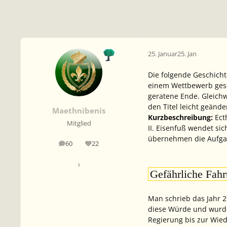
25. Januar
25. Jan
Die folgende Geschichte
einem Wettbewerb gesch
geratene Ende. Gleichw
den Titel leicht geänd
Maethnibenis
Kurzbeschreibung:
Ecth
Mitglied
II. Eisenfuß wendet si
übernehmen die Aufgabe
60
22
Beiträge
Reputation
♀
Gefährliche Fahr
Man schrieb das Jahr 2
diese Würde und wurde 
Regierung bis zur Wie