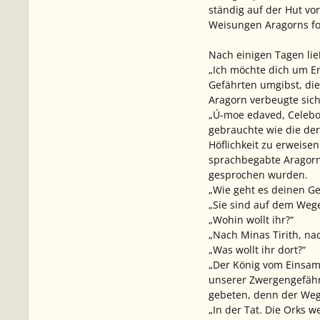
ständig auf der Hut vo
Weisungen Aragorns fo
Nach einigen Tagen li
„Ich möchte dich um En
Gefährten umgibst, die
Aragorn verbeugte sich 
„Ú-moe edaved, Celebor
gebrauchte wie die de
Höflichkeit zu erweise
sprachbegabte Aragorn
gesprochen wurden.
„Wie geht es deinen Ge
„Sie sind auf dem Weg
„Wohin wollt ihr?“
„Nach Minas Tirith, na
„Was wollt ihr dort?“
„Der König vom Einsame
unserer Zwergengefährt
gebeten, denn der Weg 
„In der Tat. Die Orks w