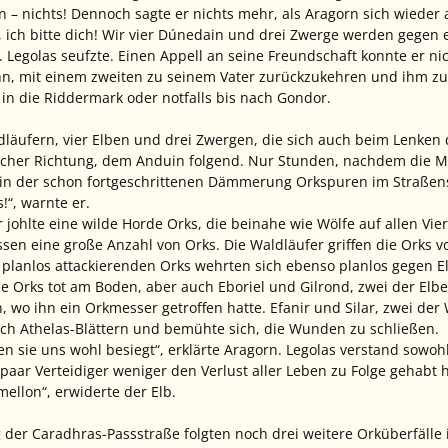
n – nichts! Dennoch sagte er nichts mehr, als Aragorn sich wieder
], ich bitte dich! Wir vier Dúnedain und drei Zwerge werden gegen 
 Legolas seufzte. Einen Appell an seine Freundschaft konnte er ni
hn, mit einem zweiten zu seinem Vater zurückzukehren und ihm zu
 in die Riddermark oder notfalls bis nach Gondor.
dläufern, vier Elben und drei Zwergen, die sich auch beim Lenke
cher Richtung, dem Anduin folgend. Nur Stunden, nachdem die Me
t, in der schon fortgeschrittenen Dämmerung Orkspuren im Straßen
!“, warnte er.
 johlte eine wilde Horde Orks, die beinahe wie Wölfe auf allen Vi
en eine große Anzahl von Orks. Die Waldläufer griffen die Orks 
e planlos attackierenden Orks wehrten sich ebenso planlos gegen 
 Orks tot am Boden, aber auch Eboriel und Gilrond, zwei der Elben,
 wo ihn ein Orkmesser getroffen hatte. Efanir und Silar, zwei d
ach Athelas-Blättern und bemühte sich, die Wunden zu schließen.
n sie uns wohl besiegt“, erklärte Aragorn. Legolas verstand sowohl
paar Verteidiger weniger den Verlust aller Leben zu Folge gehabt h
ellon“, erwiderte der Elb.
g der Caradhras-Passstraße folgten noch drei weitere Orküberfäll