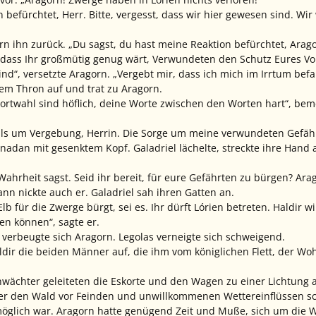
n befürchtet, Herr. Bitte, vergesst, dass wir hier gewesen sind. W
rn ihn zurück. „Du sagst, du hast meine Reaktion befürchtet, Ara
, dass Ihr großmütig genug wärt, Verwundeten den Schutz Eures Vol
nd“, versetzte Aragorn. „Vergebt mir, dass ich mich im Irrtum befa
rem Thron auf und trat zu Aragorn.
rtwahl sind höflich, deine Worte zwischen den Worten hart“, bemerk
als um Vergebung, Herrin. Die Sorge um meine verwundeten Gefähr
únadan mit gesenktem Kopf. Galadriel lächelte, streckte ihre Hand 
Wahrheit sagst. Seid ihr bereit, für eure Gefährten zu bürgen? Arag
n nickte auch er. Galadriel sah ihren Gatten an.
lb für die Zwerge bürgt, sei es. Ihr dürft Lórien betreten. Haldir
len können“, sagte er.
, verbeugte sich Aragorn. Legolas verneigte sich schweigend.
Haldir die beiden Männer auf, die ihm vom königlichen Flett, der 
nwächter geleiteten die Eskorte und den Wagen zu einer Lichtung 
der den Wald vor Feinden und unwillkommenen Wettereinflüssen s
öglich war. Aragorn hatte genügend Zeit und Muße, sich um die 