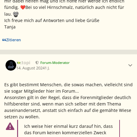
mir dabei helfen mag und ich hoffe hier werde ich endlich
fündig.
Bei so viel Hirnschmalz, natürlich auch nicht für
❤️
lau.
Ich freue mich auf Antworten und liebe Grüße
Tanja
Zitieren
Ersteller-Statistik
Octopi
Forum-Moderator
14. August 2024
1 J.
Es gibt bestimmt Menschen, die sowas machen, vielleicht sind
sie sogar Mitglieder hier im Forum...
Ansonsten gilt in der Regel, dass die Forenmitglieder deutlich
hilfsbereiter sind, wenn man sich selber mit dem Thema
auseinandersetzt, anstatt sich einfach auf die gemähte Wiese
setzen zu wollen.
Ich weise hier einmal kurz darauf hin, dass
das Forum keinen kommerziellen Zweck