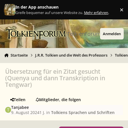
Zu Inhalt springen
In der App anschauen
×
Ig
Greife bequemer auf unsere Website zu.
Mehr erfahren
.
TolkienForum
Anmelden
Startseite
J.R.R. Tolkien und die Welt des Professors
Tolkien
Übersetzung für ein Zitat gesucht
(Quenya und dann Transkription in
Tengwar)
Teilen
Mitglieder, die folgen
Tanjabee
9. August 2024
1 J.
in
Tolkiens Sprachen und Schriften