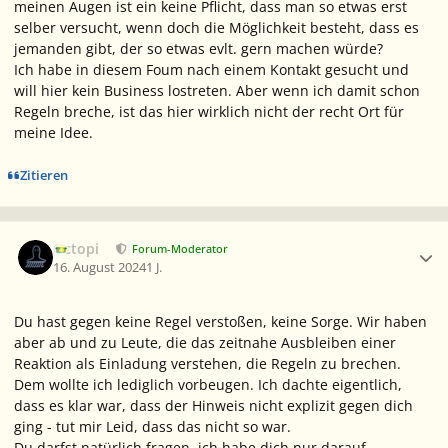
meinen Augen ist ein keine Pflicht, dass man so etwas erst
selber versucht, wenn doch die Möglichkeit besteht, dass es
jemanden gibt, der so etwas evlt. gern machen würde?
Ich habe in diesem Foum nach einem Kontakt gesucht und
will hier kein Business lostreten. Aber wenn ich damit schon
Regeln breche, ist das hier wirklich nicht der recht Ort für
meine Idee.
Zitieren
Ersteller-Statistik
Octopi
Forum-Moderator
16. August 2024
1 J.
Du hast gegen keine Regel verstoßen, keine Sorge. Wir haben
aber ab und zu Leute, die das zeitnahe Ausbleiben einer
Reaktion als Einladung verstehen, die Regeln zu brechen.
Dem wollte ich lediglich vorbeugen. Ich dachte eigentlich,
dass es klar war, dass der Hinweis nicht explizit gegen dich
ging - tut mir Leid, dass das nicht so war.
Du darfst natürlich fragen, ich habe dich nur darauf