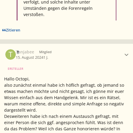
verfolgt, und solche Inhalte unter
Umständen gegen die Forenregeln
verstoßen.
Zitieren
Ersteller-Statistik
Tanjabee
Mitglied
15. August 2024
1 J.
ERSTELLER
Hallo Octopi,
also zunächst einmal habe ich höflich gefragt, ob jemand so
etwas machen möchte und nicht gesagt, ich gönne mir euer
Wissen einfach aus dem Handgelenk. Mir ist es ein Rätsel,
warum meine offene, direkte und simple Anfrage so negativ
dargestellt wird.
Desweiteren habe ich nach einem Austausch gefragt, mit
einer Person die sich ggf. angesprochen fühlt. Was ist denn
da das Problem? Weil ich das Ganze honorieren würde? In