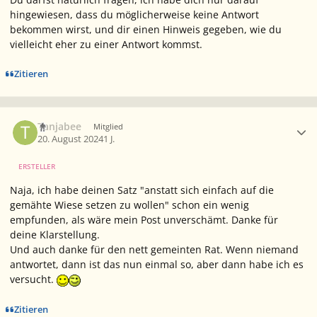
hingewiesen, dass du möglicherweise keine Antwort
bekommen wirst, und dir einen Hinweis gegeben, wie du
vielleicht eher zu einer Antwort kommst.
Zitieren
Ersteller-Statistik
Tanjabee
Mitglied
20. August 2024
1 J.
ERSTELLER
Naja, ich habe deinen Satz "anstatt sich einfach auf die
gemähte Wiese setzen zu wollen" schon ein wenig
empfunden, als wäre mein Post unverschämt. Danke für
deine Klarstellung.
Und auch danke für den nett gemeinten Rat. Wenn niemand
antwortet, dann ist das nun einmal so, aber dann habe ich es
versucht.
Zitieren