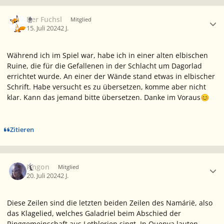
Ersteller-Statistik
Der Fuchsl
Mitglied
15. Juli 2024
2 J.
Während ich im Spiel war, habe ich in einer alten elbischen
Ruine, die für die Gefallenen in der Schlacht um Dagorlad
errichtet wurde. An einer der Wände stand etwas in elbischer
Schrift. Habe versucht es zu übersetzen, komme aber nicht
klar. Kann das jemand bitte übersetzen. Danke im Voraus
😊
Zitieren
Ersteller-Statistik
Fingon
Mitglied
20. Juli 2024
2 J.
Diese Zeilen sind die letzten beiden Zeilen des
Namárië
, also
das Klagelied, welches Galadriel beim Abschied der
Ringgemeinschaft aus Lothlorien singt. In Quenya lauten