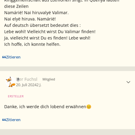
diese Zeilen
Namárië! Nai hiruvalyë Valimar.
Nai elyë hiruva. Namárië!
Auf deutsch übersetzt bedeutet dies
:
Lebe wohl! Vielleicht wirst Du Valimar finden!
Ja, vielleicht wirst Du es finden! Lebe wohl!
Ich hoffe, ich konnte helfen.
Zitieren
Ersteller-Statistik
Der Fuchsl
Mitglied
20. Juli 2024
2 J.
ERSTELLER
Danke, ich werde dich lobend erwähnen
😊
Zitieren