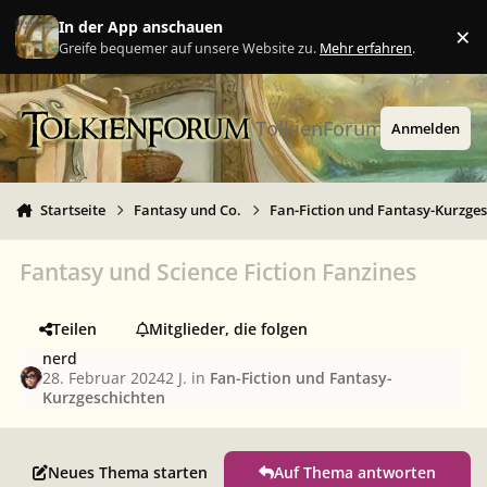
Zu Inhalt springen
In der App anschauen
×
Ig
Greife bequemer auf unsere Website zu.
Mehr erfahren
.
TolkienForum
Anmelden
Startseite
Fantasy und Co.
Fan-Fiction und Fantasy-Kurzge
Fantasy und Science Fiction Fanzines
Teilen
Mitglieder, die folgen
nerd
28. Februar 2024
2 J.
in
Fan-Fiction und Fantasy-
Kurzgeschichten
Neues Thema starten
Auf Thema antworten