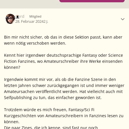
Ersteller-Statistik
nerd
Mitglied
28. Februar 2024
2 J.
Bin mir nicht sicher, ob das in diese Sektion passt, kann aber
wenn nötig verschoben werden.
Kennt hier irgendwer deutschsprachige Fantasy oder Science
Fiction Fanzines, wo Amateurschreiber ihre Werke einsenden
können?
Irgendwie kommt mir vor, als ob die Fanzine Szene in den
letzten Jahren schwer zurückgegangen ist und immer weniger
Amateursachen veröffentlicht werden. Hat vielleicht auch mit
Selfpublishing zu tun, das einfacher geworden ist.
Trotzdem würde es mich freuen, Fantasy/Sci Fi
Kurzgeschichten von Amateurschreibern in Fanzines lesen zu
können.
Die paar Zines, die ich kenne, sind fast nur noch