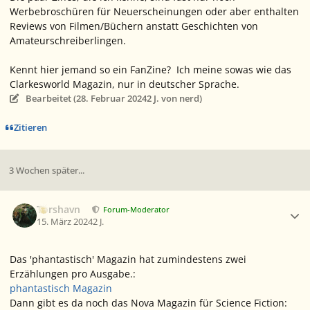
Werbebroschüren für Neuerscheinungen oder aber enthalten
Reviews von Filmen/Büchern anstatt Geschichten von
Amateurschreiberlingen.
Kennt hier jemand so ein FanZine? Ich meine sowas wie das
Clarkesworld Magazin, nur in deutscher Sprache.
Bearbeitet (
28. Februar 2024
2 J.
von nerd)
Zitieren
3 Wochen später...
Ersteller-Statistik
Torshavn
Forum-Moderator
15. März 2024
2 J.
Das 'phantastisch' Magazin hat zumindestens zwei
Erzählungen pro Ausgabe.:
phantastisch Magazin
Dann gibt es da noch das Nova Magazin für Science Fiction: