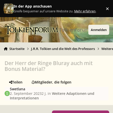
Zu Inhalt springen
In der App anschauen
×
Ig
Greife bequemer auf unsere Website zu.
Mehr erfahren
.
TolkienForum
Anmelden
Startseite
J.R.R. Tolkien und die Welt des Professors
Weiter
Der Herr der Ringe Bluray auch mit
Bonus Material?
Teilen
Mitglieder, die folgen
Swetlana
2. September 2023
2 J.
in
Weitere Adaptionen und
Interpretationen