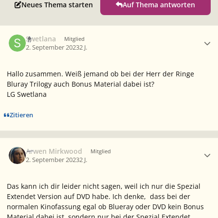
Neues Thema starten
Auf Thema antworten
Ersteller-Statistik
Swetlana
Mitglied
2. September 2023
2 J.
Hallo zusammen. Weiß jemand ob bei der Herr der Ringe
Bluray Trilogy auch Bonus Material dabei ist?
LG Swetlana
Zitieren
Ersteller-Statistik
Arwen Mirkwood
Mitglied
2. September 2023
2 J.
Das kann ich dir leider nicht sagen, weil ich nur die Spezial
Extendet Version auf DVD habe. Ich denke, dass bei der
normalen Kinofassung egal ob Blueray oder DVD kein Bonus
Material dabei ist, sondern nur bei der Spezial Extendet