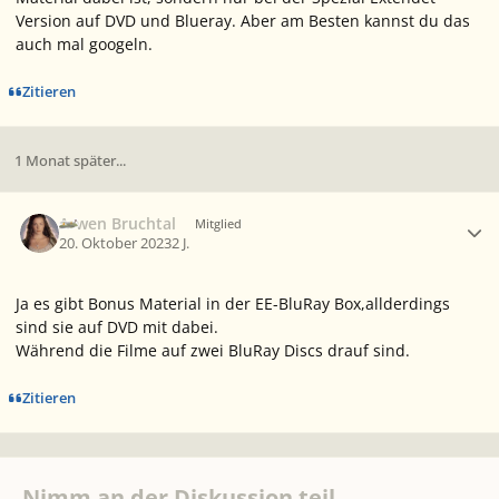
Version auf DVD und Blueray. Aber am Besten kannst du das
auch mal googeln.
Zitieren
1 Monat später...
Ersteller-Statistik
Arwen Bruchtal
Mitglied
20. Oktober 2023
2 J.
Ja es gibt Bonus Material in der EE-BluRay Box,allderdings
sind sie auf DVD mit dabei.
Während die Filme auf zwei BluRay Discs drauf sind.
Zitieren
Nimm an der Diskussion teil