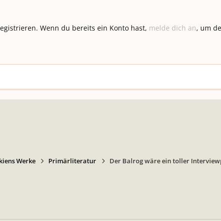
registrieren. Wenn du bereits ein Konto hast,
melde dich an
, um de
kiens Werke
Primärliteratur
Der Balrog wäre ein toller Intervie