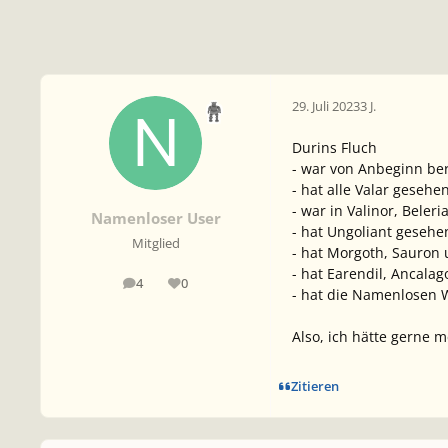
29. Juli 2023
3 J.
Durins Fluch
- war von Anbeginn ber
- hat alle Valar gesehe
- war in Valinor, Bele
Namenloser User
- hat Ungoliant geseh
Mitglied
- hat Morgoth, Sauron
- hat Earendil, Ancala
4
0
Beiträge
Reputation
- hat die Namenlosen
Also, ich hätte gerne m
Zitieren