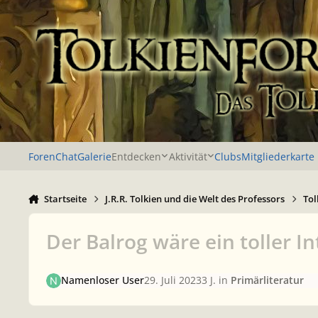
Zu Inhalt springen
Foren
Chat
Galerie
Entdecken
Aktivität
Clubs
Mitgliederkarte
Startseite
J.R.R. Tolkien und die Welt des Professors
Tol
Der Balrog wäre ein toller I
Namenloser User
29. Juli 2023
3 J.
in
Primärliteratur