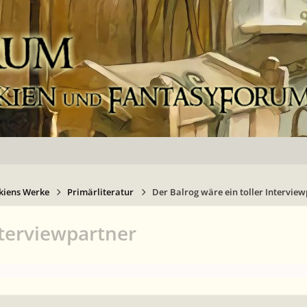
kiens Werke
Primärliteratur
Der Balrog wäre ein toller Intervie
nterviewpartner