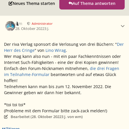
Neues Thema starten
Auf Thema antworten
Ersteller-Statistik
wm
Administrator
28. Oktober 2022
3 J.
Der riva Verlag sponsort die Verlosung von drei Büchern: "
Der
Herr des Cringe
" von
Lino Wirag
.
Wer mag kann also nun - mit ein paar Fachkenntnissen oder
Internet Such-Fähigkeiten - eine der drei Kopien gewinnen!
Einfach den Forum-Nicknamen mitnehmen,
die drei Fragen
im Teilnahme-Formular
beantworten und auf etwas Glück
hoffen!
Teilnehmen kann man bis zum 12. November 2022. Die
Gewinner geben wir dann hier bekannt.
*toi toi toi*
(Probleme mit dem Formular bitte zack-zack melden!)
Bearbeitet (
28. Oktober 2022
3 J.
von wm)
Zitieren