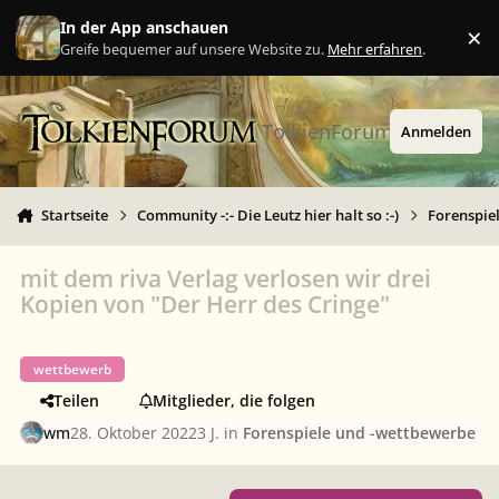
Zu Inhalt springen
In der App anschauen
×
Ig
Greife bequemer auf unsere Website zu.
Mehr erfahren
.
TolkienForum
Anmelden
Startseite
Community -:- Die Leutz hier halt so :-)
Forenspie
mit dem riva Verlag verlosen wir drei
Kopien von "Der Herr des Cringe"
wettbewerb
Teilen
Mitglieder, die folgen
wm
28. Oktober 2022
3 J.
in
Forenspiele und -wettbewerbe