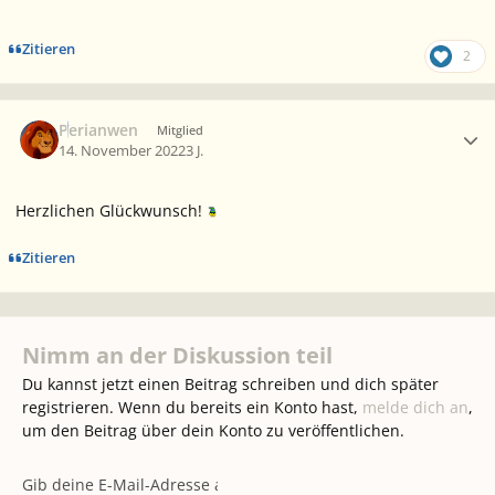
Zitieren
2
Ersteller-Statistik
Perianwen
Mitglied
14. November 2022
3 J.
Herzlichen Glückwunsch!
Zitieren
Nimm an der Diskussion teil
Du kannst jetzt einen Beitrag schreiben und dich später
registrieren. Wenn du bereits ein Konto hast,
melde dich an
,
um den Beitrag über dein Konto zu veröffentlichen.