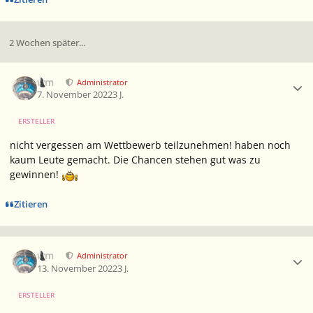
2 Wochen später...
Ersteller-Statistik
wm
Administrator
7. November 2022
3 J.
ERSTELLER
nicht vergessen am Wettbewerb teilzunehmen! haben noch
kaum Leute gemacht. Die Chancen stehen gut was zu
gewinnen!
Zitieren
Ersteller-Statistik
wm
Administrator
13. November 2022
3 J.
ERSTELLER