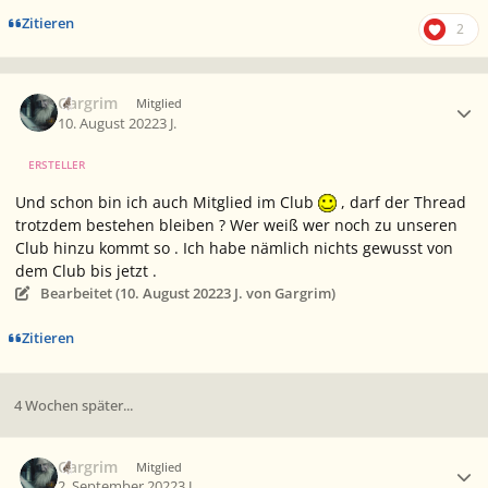
Zitieren
2
Ersteller-Statistik
Gargrim
Mitglied
10. August 2022
3 J.
ERSTELLER
Und schon bin ich auch Mitglied im Club
, darf der Thread
trotzdem bestehen bleiben ? Wer weiß wer noch zu unseren
Club hinzu kommt so . Ich habe nämlich nichts gewusst von
dem Club bis jetzt .
Bearbeitet (
10. August 2022
3 J.
von Gargrim)
Zitieren
4 Wochen später...
Ersteller-Statistik
Gargrim
Mitglied
2. September 2022
3 J.