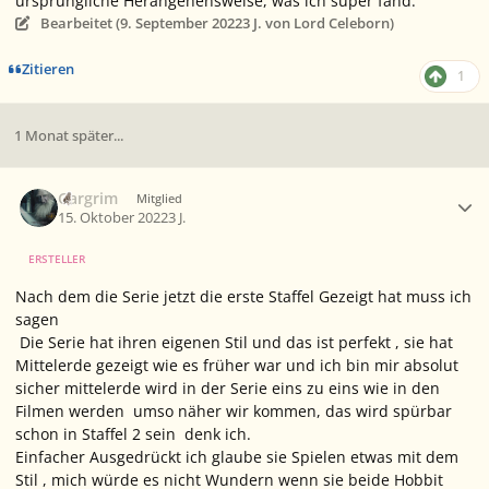
ursprüngliche Herangehensweise, was ich super fand.
Bearbeitet (
9. September 2022
3 J.
von Lord Celeborn)
Zitieren
1
1 Monat später...
Ersteller-Statistik
Gargrim
Mitglied
15. Oktober 2022
3 J.
ERSTELLER
Nach dem die Serie jetzt die erste Staffel Gezeigt hat muss ich
sagen
Die Serie hat ihren eigenen Stil und das ist perfekt , sie hat
Mittelerde gezeigt wie es früher war und ich bin mir absolut
sicher mittelerde wird in der Serie eins zu eins wie in den
Filmen werden umso näher wir kommen, das wird spürbar
schon in Staffel 2 sein denk ich.
Einfacher Ausgedrückt ich glaube sie Spielen etwas mit dem
Stil , mich würde es nicht Wundern wenn sie beide Hobbit