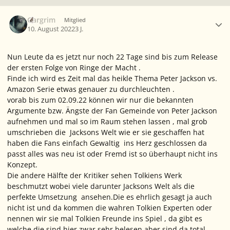
Ersteller-Statistik
Gargrim
Mitglied
10. August 2022
3 J.
Nun Leute da es jetzt nur noch 22 Tage sind bis zum Release
der ersten Folge von Ringe der Macht .
Finde ich wird es Zeit mal das heikle Thema Peter Jackson vs.
Amazon Serie etwas genauer zu durchleuchten .
vorab bis zum 02.09.22 können wir nur die bekannten
Argumente bzw. Ängste der Fan Gemeinde von Peter Jackson
aufnehmen und mal so im Raum stehen lassen , mal grob
umschrieben die Jacksons Welt wie er sie geschaffen hat
haben die Fans einfach Gewaltig ins Herz geschlossen da
passt alles was neu ist oder Fremd ist so überhaupt nicht ins
Konzept.
Die andere Hälfte der Kritiker sehen Tolkiens Werk
beschmutzt wobei viele darunter Jacksons Welt als die
perfekte Umsetzung ansehen.Die es ehrlich gesagt ja auch
nicht ist und da kommen die wahren Tolkien Experten oder
nennen wir sie mal Tolkien Freunde ins Spiel , da gibt es
welche die sind hier zwar sehr belesen aber sind da total