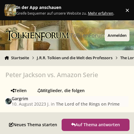
Zu Inhalt springen
In der App anschauen
×
Ig
Greife bequemer auf unsere Website zu.
Mehr erfahren
.
TolkienForum
Anmelden
Startseite
J.R.R. Tolkien und die Welt des Professors
The Lor
Peter Jackson vs. Amazon Serie
Teilen
Mitglieder, die folgen
Gargrim
10. August 2022
3 J.
in
The Lord of the Rings on Prime
Neues Thema starten
Auf Thema antworten