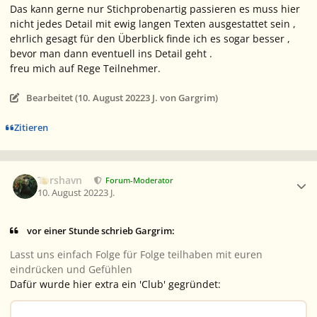
Das kann gerne nur Stichprobenartig passieren es muss hier
nicht jedes Detail mit ewig langen Texten ausgestattet sein ,
ehrlich gesagt für den Überblick finde ich es sogar besser ,
bevor man dann eventuell ins Detail geht .
freu mich auf Rege Teilnehmer.
Bearbeitet (
10. August 2022
3 J.
von Gargrim)
Zitieren
Ersteller-Statistik
Torshavn
Forum-Moderator
10. August 2022
3 J.
vor einer Stunde schrieb Gargrim:
Lasst uns einfach Folge für Folge teilhaben mit euren
eindrücken und Gefühlen
Dafür wurde hier extra ein 'Club' gegründet: