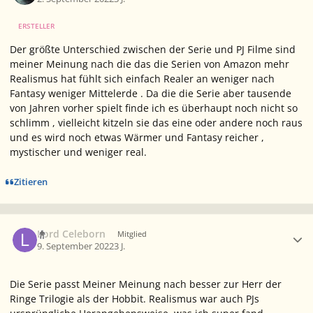
ERSTELLER
Der größte Unterschied zwischen der Serie und PJ Filme sind
meiner Meinung nach die das die Serien von Amazon mehr
Realismus hat fühlt sich einfach Realer an weniger nach
Fantasy weniger Mittelerde . Da die die Serie aber tausende
von Jahren vorher spielt finde ich es überhaupt noch nicht so
schlimm , vielleicht kitzeln sie das eine oder andere noch raus
und es wird noch etwas Wärmer und Fantasy reicher ,
mystischer und weniger real.
Zitieren
Ersteller-Statistik
Lord Celeborn
Mitglied
9. September 2022
3 J.
Die Serie passt Meiner Meinung nach besser zur Herr der
Ringe Trilogie als der Hobbit. Realismus war auch PJs