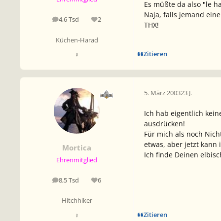
Es müßte da also "le 
Naja, falls jemand eine
4,6 Tsd
2
Beiträge
Reputation
THX!
Küchen-Harad
Zitieren
♀
5. März 2003
23 J.
Ich hab eigentlich ke
ausdrücken!
Für mich als noch Nich
etwas, aber jetzt kan
Mortica
Ich finde Deinen elbisc
Ehrenmitglied
8,5 Tsd
6
Beiträge
Reputation
Hitchhiker
Zitieren
♀