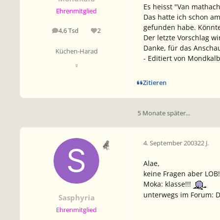
Es heisst "Van mathach
Ehrenmitglied
Das hatte ich schon am 
gefunden habe. Könntes
4,6 Tsd
2
Beiträge
Reputation
Der letzte Vorschlag wi
Danke, für das Anscha
Küchen-Harad
- Editiert von Mondkalb
♀
Zitieren
5 Monate später...
4. September 2003
22 J.
Alae,
keine Fragen aber LOB!
Moka: klasse!!!
unterwegs im Forum: D
Sasphyria
Ehrenmitglied