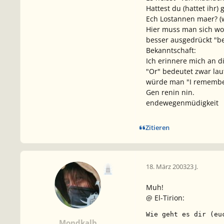
Hattest du (hattet ihr) 
Ech Lostannen maer? (w
Hier muss man sich woh
besser ausgedrückt "be
Bekanntschaft:
Ich erinnere mich an di
"Or" bedeutet zwar laut
würde man "I remember
Gen renin nin.
endewegenmüdigkeit
Zitieren
18. März 2003
23 J.
Muh!
@ El-Tirion:
Wie geht es dir (eu
Mondkalb