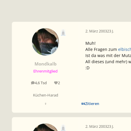
2. März 2003
23 J.
Muh!
Alle Fragen zum
elbisc
Ist da was mit der Mut
All dieses (und mehr) w
Mondkalb
:D
Ehrenmitglied
4,6 Tsd
2
Beiträge
Reputation
Küchen-Harad
Zitieren
♀
2. März 2003
23 J.