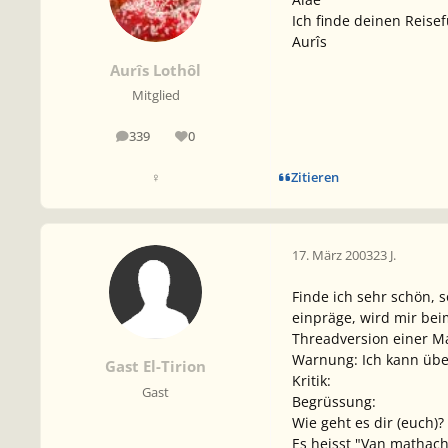
Ich finde deinen Reisef
Aurîs
Aurîs Lothôl
Mitglied
339
0
Beiträge
Reputation
Zitieren
♀
17. März 2003
23 J.
Finde ich sehr schön,
einpräge, wird mir bei
Threadversion einer M
Warnung: Ich kann übe
Gast El-Tirion
Kritik:
Gast
Begrüssung:
Wie geht es dir (euch)?
Es heisst "Van mathach