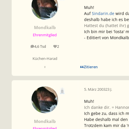
Muh!
Auf
Sindarin.de
wird d
deshalb habe ich es be
Hattest du (hattet ihr) 
Mondkalb
Ich bin mir bei
'losta'
mi
Ehrenmitglied
- Editiert von Mondkalb
4,6 Tsd
2
Beiträge
Reputation
Küchen-Harad
Zitieren
♀
5. März 2003
23 J.
Muh!
Ich danke dir. = Hanno
Ich gebe zu, dass ich m
Habe deshalb mal den S
Mondkalb
Trotzdem kam mir da '
Ehrenmitglied