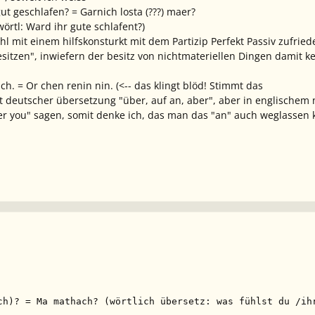
gut geschlafen? = Garnich losta (???) maer?
örtl: Ward ihr gute schlafent?)
l mit einem hilfskonsturkt mit dem Partizip Perfekt Passiv zufried
sitzen", inwiefern der besitz von nichtmateriellen Dingen damit ke
ch. = Or chen renin nin. (<-- das klingt blöd! Stimmt das
 deutscher übersetzung "über, auf an, aber", aber in englischem nu
 you" sagen, somit denke ich, das man das "an" auch weglassen k
ch)? = Ma mathach? (wörtlich übersetz: was fühlst du /ih