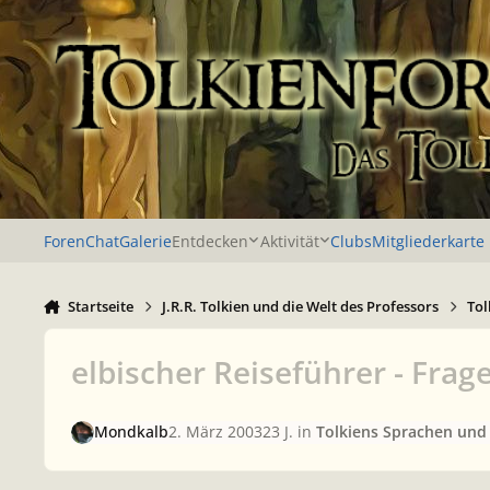
Zu Inhalt springen
Foren
Chat
Galerie
Entdecken
Aktivität
Clubs
Mitgliederkarte
Startseite
J.R.R. Tolkien und die Welt des Professors
Tol
elbischer Reiseführer - Fra
Mondkalb
2. März 2003
23 J.
in
Tolkiens Sprachen und 