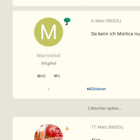
6. März 2003
23 J.
Da kann ich Mortica nu
Múrinthel
Mitglied
90
0
Beiträge
Reputation
Zitieren
♀
2 Wochen später...
17. März 2003
23 J.
Alae