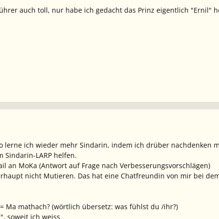
ührer auch toll, nur habe ich gedacht das Prinz eigentlich "Ernil" 
 so lerne ich wieder mehr Sindarin, indem ich drüber nachdenke
m Sindarin-LARP helfen.
ail an MoKa (Antwort auf Frage nach Verbesserungsvorschlägen)
rhaupt nicht Mutieren. Das hat eine Chatfreundin von mir bei de
 = Ma mathach? (wörtlich übersetz: was fühlst du /ihr?)
", soweit ich weiss