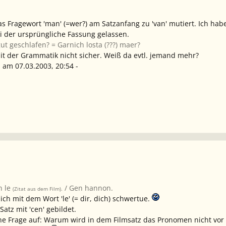
as Fragewort
'man' (=wer?)
am Satzanfang zu
'van'
mutiert. Ich hab
i der ursprüngliche Fassung gelassen.
gut geschlafen? = Garnich losta (???) maer?
t der Grammatik nicht sicher. Weiß da evtl. jemand mehr?
 am 07.03.2003, 20:54 -
n le
/ Gen hannon.
(Zitat aus dem Film).
ich mit dem Wort 'le' (= dir, dich) schwertue.
atz mit 'cen' gebildet.
ne Frage auf: Warum wird in dem Filmsatz das Pronomen nicht
vor