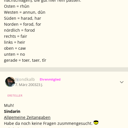
nachschlagen), die gut hier rein passen:
Osten = rhûn
Westen = annun, dûn
Süden = harad, har
Norden = forod, for
nördlich = forod
rechts = fair
links = heir
oben = caw
unten = no
gerade = toer, taer, tîr
Ersteller-Statistik
Mondkalb
Ehrenmitglied
7. März 2003
23 J.
ERSTELLER
Muh!
Sindarin
Allgemeine Zeitangaben
Habe da noch keine Fragen zusmmengesucht.