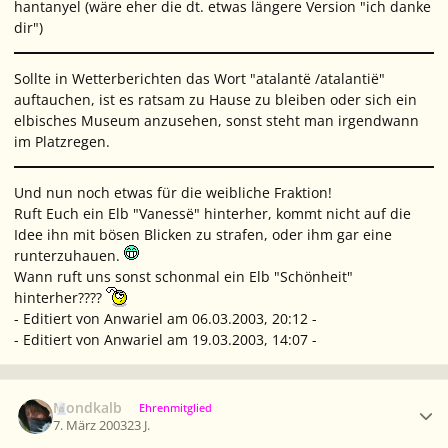
hantanyel (wäre eher die dt. etwas längere Version "ich danke
dir")
Sollte in Wetterberichten das Wort "atalantë /atalantië"
auftauchen, ist es ratsam zu Hause zu bleiben oder sich ein
elbisches Museum anzusehen, sonst steht man irgendwann
im Platzregen.
Und nun noch etwas für die weibliche Fraktion!
Ruft Euch ein Elb "Vanessë" hinterher, kommt nicht auf die
Idee ihn mit bösen Blicken zu strafen, oder ihm gar eine
runterzuhauen.
Wann ruft uns sonst schonmal ein Elb "Schönheit"
hinterher????
- Editiert von Anwariel am 06.03.2003, 20:12 -
- Editiert von Anwariel am 19.03.2003, 14:07 -
Ersteller-Statistik
Mondkalb
Ehrenmitglied
7. März 2003
23 J.