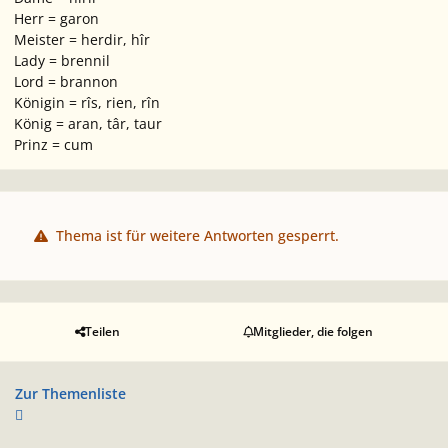
Herr = garon
Meister = herdir, hîr
Lady = brennil
Lord = brannon
Königin = rîs, rien, rîn
König = aran, târ, taur
Prinz = cum
Thema ist für weitere Antworten gesperrt.
Teilen
Mitglieder, die folgen
Zur Themenliste