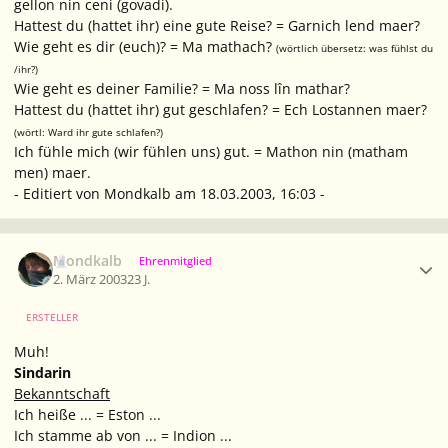
gellon nin ceni (govadi).
Hattest du (hattet ihr) eine gute Reise? = Garnich lend maer?
Wie geht es dir (euch)? = Ma mathach?
(wörtlich übersetz: was fühlst du
/ihr?)
Wie geht es deiner Familie? = Ma noss lîn mathar?
Hattest du (hattet ihr) gut geschlafen? = Ech Lostannen maer?
(wörtl: Ward ihr gute schlafen?)
Ich fühle mich (wir fühlen uns) gut. = Mathon nin (matham
men) maer.
- Editiert von Mondkalb am 18.03.2003, 16:03 -
Ersteller-Statistik
Mondkalb
Ehrenmitglied
2. März 2003
23 J.
ERSTELLER
Muh!
Sindarin
Bekanntschaft
Ich heiße ... = Eston ...
Ich stamme ab von ... = Indion ...