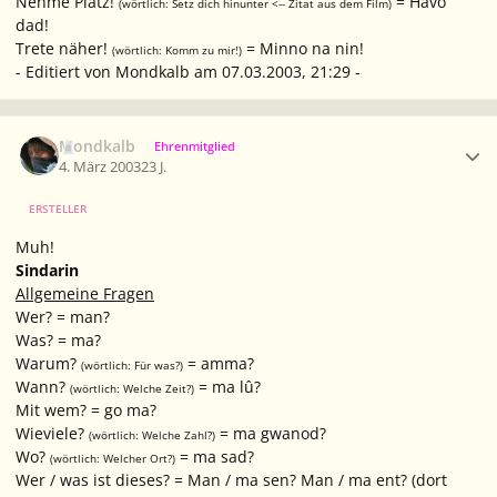
Nehme Platz!
= Havo
(wörtlich: Setz dich hinunter <-- Zitat aus dem Film)
dad!
Trete näher!
= Minno na nin!
(wörtlich: Komm zu mir!)
- Editiert von Mondkalb am 07.03.2003, 21:29 -
Ersteller-Statistik
Mondkalb
Ehrenmitglied
4. März 2003
23 J.
ERSTELLER
Muh!
Sindarin
Allgemeine Fragen
Wer? = man?
Was? = ma?
Warum?
= amma?
(wörtlich: Für was?)
Wann?
= ma lû?
(wörtlich: Welche Zeit?)
Mit wem? = go ma?
Wieviele?
= ma gwanod?
(wörtlich: Welche Zahl?)
Wo?
= ma sad?
(wörtlich: Welcher Ort?)
Wer / was ist dieses? = Man / ma sen? Man / ma ent?
(dort