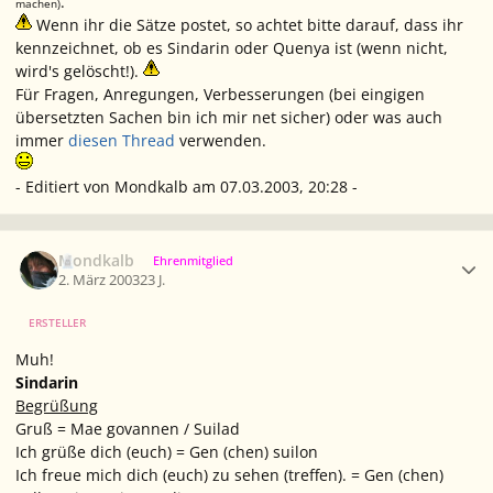
.
machen)
Wenn ihr die Sätze postet, so achtet bitte darauf, dass ihr
kennzeichnet, ob es
Sindarin
oder
Quenya
ist (wenn nicht,
wird's gelöscht!).
Für Fragen, Anregungen, Verbesserungen (bei eingigen
übersetzten Sachen bin ich mir net sicher) oder was auch
immer
diesen Thread
verwenden.
- Editiert von Mondkalb am 07.03.2003, 20:28 -
Ersteller-Statistik
Mondkalb
Ehrenmitglied
2. März 2003
23 J.
ERSTELLER
Muh!
Sindarin
Begrüßung
Gruß = Mae govannen / Suilad
Ich grüße dich (euch) = Gen (chen) suilon
Ich freue mich dich (euch) zu sehen (treffen). = Gen (chen)