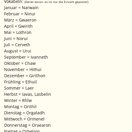
Vokabeln:
(Denkt daran: es ist nur die Einzahl gepostet)
Januar = Narwain
Februar = Ninui
März = Gwaeron
April = Gwirith
Mai = Lothron
Juni = Norui
Juli = Cerveth
August = Urui
September = Ivanneth
Oktober = Chaw
November = Hithui
Dezember = Girithon
Frühling = Ethuil
Sommer = Laer
Herbst = Iavas, Lasbelin
Winter = Rhîw
Montag = Orithil
Dienstag = Orgaladh
Mittwoch = Ormenel
Donnerstag = Oraearon
Freitag = Orbelain