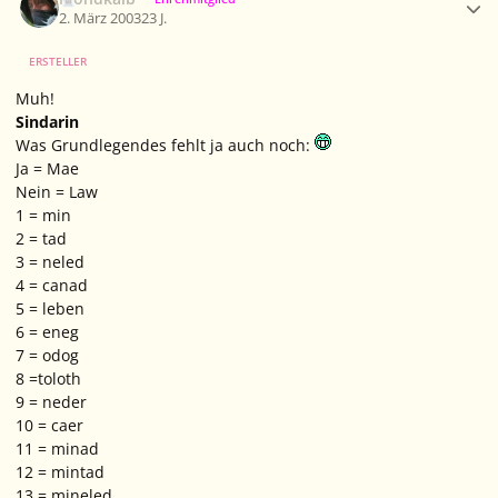
2. März 2003
23 J.
ERSTELLER
Muh!
Sindarin
Was Grundlegendes fehlt ja auch noch:
Ja = Mae
Nein = Law
1 = min
2 = tad
3 = neled
4 = canad
5 = leben
6 = eneg
7 = odog
8 =toloth
9 = neder
10 = caer
11 = minad
12 = mintad
13 = mineled