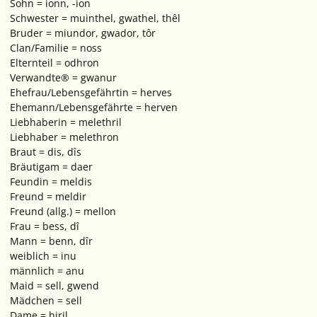
Sohn = ionn, -ion
Schwester = muinthel, gwathel, thêl
Bruder = miundor, gwador, tôr
Clan/Familie = noss
Elternteil = odhron
Verwandte® = gwanur
Ehefrau/Lebensgefährtin = herves
Ehemann/Lebensgefährte = herven
Liebhaberin = melethril
Liebhaber = melethron
Braut = dis, dîs
Bräutigam = daer
Feundin = meldis
Freund = meldir
Freund (allg.) = mellon
Frau = bess, dî
Mann = benn, dîr
weiblich = inu
männlich = anu
Maid = sell, gwend
Mädchen = sell
Dame = hiril