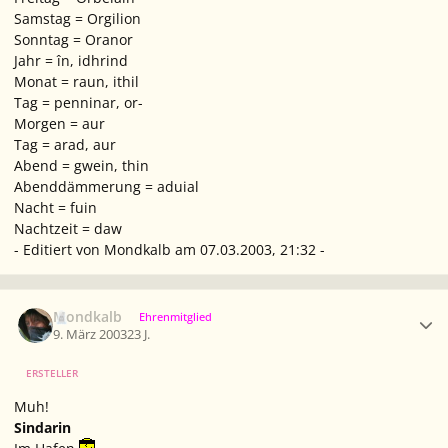
Samstag = Orgilion
Sonntag = Oranor
Jahr = în, idhrind
Monat = raun, ithil
Tag = penninar, or-
Morgen = aur
Tag = arad, aur
Abend = gwein, thin
Abenddämmerung = aduial
Nacht = fuin
Nachtzeit = daw
- Editiert von Mondkalb am 07.03.2003, 21:32 -
Ersteller-Statistik
Mondkalb
Ehrenmitglied
9. März 2003
23 J.
ERSTELLER
Muh!
Sindarin