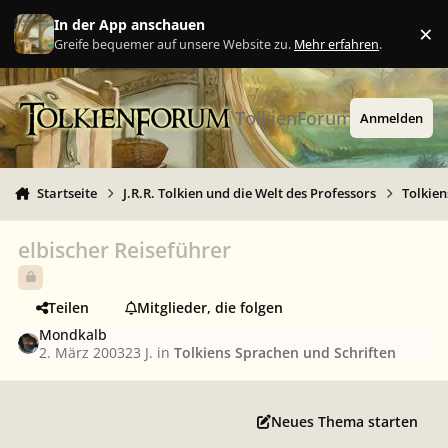
Zu Inhalt springen
In der App anschauen
×
Ig
Greife bequemer auf unsere Website zu.
Mehr erfahren
.
TolkienForum
Anmelden
Startseite
J.R.R. Tolkien und die Welt des Professors
Tolkien
elbischer Reiseführer
Teilen
Mitglieder, die folgen
Mondkalb
2. März 2003
23 J.
in
Tolkiens Sprachen und Schriften
Neues Thema starten