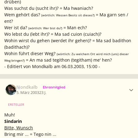
drüben)
Was suchst du (sucht ihr)? = Ma hwaniach?
Wem gehört das?
= Ma garn sen /
(wörtlich: Wessen Besitz sit dieses?)
ent?
Wer ist da?
= Man ech?
(wörtlich: Wer bist du?)
Wo lebst du (lebt ihr)? = Ma sad cuion (cuiach)?
Wohin wirst du gehen (werdet ihr gehen)? = Ma sad badithon
(badithach)?
Wohin führt dieser Weg?
(wörtlich: Zu welchem Ort wird mich (uns) dieser
= An ma sad tegithon (tegitham) me' hen?
Weg bringen?)
- Editiert von Mondkalb am 06.03.2003, 15:00 -
Ersteller-Statistik
Mondkalb
Ehrenmitglied
5. März 2003
23 J.
ERSTELLER
Muh!
Sindarin
Bitte, Wunsch
Bring mir ... = Tego nin ...