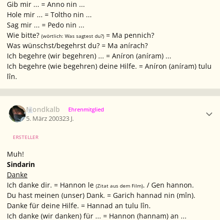
Gib mir ... = Anno nin ...
Hole mir ... = Toltho nin ...
Sag mir ... = Pedo nin ...
Wie bitte?
= Ma pennich?
(wörtlich: Was sagtest du?)
Was wünschst/begehrst du? = Ma anírach?
Ich begehre (wir begehren) ... = Aníron (aníram) ...
Ich begehre (wie begehren) deine Hilfe. = Aníron (aníram) tulu
lîn.
Ersteller-Statistik
Mondkalb
Ehrenmitglied
5. März 2003
23 J.
ERSTELLER
Muh!
Sindarin
Danke
Ich danke dir. = Hannon le
. / Gen hannon.
(Zitat aus dem Film)
Du hast meinen (unser) Dank. = Garich hannad nin (mîn).
Danke für deine Hilfe. = Hannad an tulu lîn.
Ich danke (wir danken) für ... = Hannon (hannam) an ...