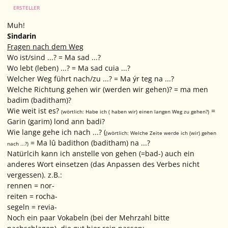
ERSTELLER
Muh!
Sindarin
Fragen nach dem Weg
Wo ist/sind ...? = Ma sad ...?
Wo lebt (leben) ...? = Ma sad cuia ...?
Welcher Weg führt nach/zu ...? = Ma ýr teg na ...?
Welche Richtung gehen wir (werden wir gehen)? = ma men
badim (baditham)?
Wie weit ist es?
=
(wörtlich: Habe ich ( haben wir) einen langen Weg zu gehen?)
Garin (garim) lond ann badi?
Wie lange gehe ich nach ...? (
(wörtlich: Welche Zeite werde ich (wir) gehen
= Ma lû badithon (baditham) na ...?
nach ...?)
Natürlcih kann ich anstelle von gehen (=bad-) auch ein
anderes Wort einsetzen (das Anpassen des Verbes nicht
vergessen). z.B.:
rennen = nor-
reiten = rocha-
segeln = revia-
Noch ein paar Vokabeln (bei der Mehrzahl bitte