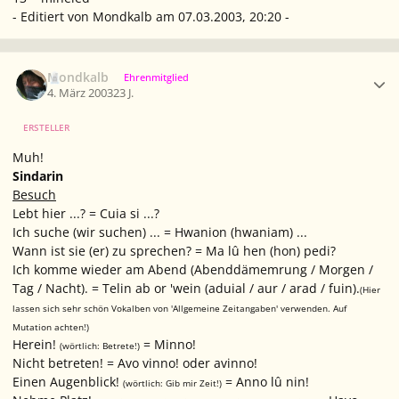
- Editiert von Mondkalb am 07.03.2003, 20:20 -
Ersteller-Statistik
Mondkalb
Ehrenmitglied
4. März 2003
23 J.
ERSTELLER
Muh!
Sindarin
Besuch
Lebt hier ...? = Cuia si ...?
Ich suche (wir suchen) ... = Hwanion (hwaniam) ...
Wann ist sie (er) zu sprechen? = Ma lû hen (hon) pedi?
Ich komme wieder am Abend (Abenddämemrung / Morgen /
Tag / Nacht). = Telin ab or 'wein (aduial / aur / arad / fuin).
(Hier
lassen sich sehr schön Vokalben von 'Allgemeine Zeitangaben' verwenden. Auf
Mutation achten!)
Herein!
= Minno!
(wörtlich: Betrete!)
Nicht betreten! = Avo vinno! oder avinno!
Einen Augenblick!
= Anno lû nin!
(wörtlich: Gib mir Zeit!)