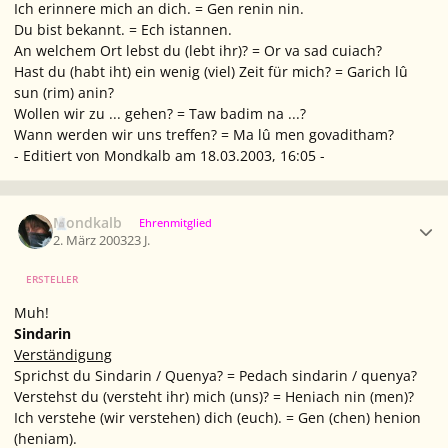
Ich erinnere mich an dich. = Gen renin nin.
Du bist bekannt. = Ech istannen.
An welchem Ort lebst du (lebt ihr)? = Or va sad cuiach?
Hast du (habt iht) ein wenig (viel) Zeit für mich? = Garich lû
sun (rim) anin?
Wollen wir zu ... gehen? = Taw badim na ...?
Wann werden wir uns treffen? = Ma lû men govaditham?
- Editiert von Mondkalb am 18.03.2003, 16:05 -
Ersteller-Statistik
Mondkalb
Ehrenmitglied
2. März 2003
23 J.
ERSTELLER
Muh!
Sindarin
Verständigung
Sprichst du Sindarin / Quenya? = Pedach sindarin / quenya?
Verstehst du (versteht ihr) mich (uns)? = Heniach nin (men)?
Ich verstehe (wir verstehen) dich (euch). = Gen (chen) henion
(heniam).