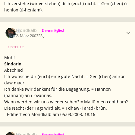
Ich verstehe (wir verstehen) dich (euch) nicht. = Gen (chen) ú-
henion (ú-heniam).
Ersteller-Statistik
Mondkalb
Ehrenmitglied
2. März 2003
23 J.
ERSTELLER
Muh!
Sindarin
Abschied
Ich wünsche dir (euch) eine gute Nacht. = Gen (chen) aníron
daw maer.
Ich danke (wir danken) für die Begegnung. = Hannon
(hannam) an i 'ovannas.
Wann werden wir uns wieder sehen? = Ma lû men cenitham?
Die Nacht (der Tag) wird alt. = I dhaw (i arad) brûn.
- Editiert von Mondkalb am 05.03.2003, 18:16 -
Ersteller-Statistik
Mondkalb
Ehrenmitglied