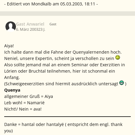
- Editiert von Mondkalb am 05.03.2003, 18:11 -
Gast Anwariel
Gast
6. März 2003
23 J.
Aiya!
Ich halte dann mal die Fahne der Quenyalernenden hoch.
Neniel, unsere Expertin, scheint ja verschollen zu sein
Also sollte jemand mal an einem Seminar oder Exerzitien in
Lórien oder Bruchtal teilnehmen, hier ist schonmal ein
Anfang.
(Schweigeexerzitien sind hiermit ausdrücklich untersagt
)
Quenya
allgemeiner Gruß = Aiya
Leb wohl = Namarië
Nicht!/ Nein = ava!
Danke = hantal oder hantalyë ( entspricht dem engl. thank
you)