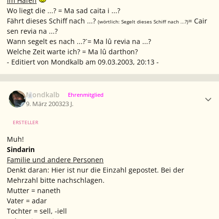
Im Hafen
Wo liegt die ...? = Ma sad caita i ...?
Fährt dieses Schiff nach ...?
= Cair
(wörtlich: Segelt dieses Schiff nach ...?)
sen revia na ...?
Wann segelt es nach ...?`= Ma lû revia na ...?
Welche Zeit warte ich? = Ma lû darthon?
- Editiert von Mondkalb am 09.03.2003, 20:13 -
Ersteller-Statistik
Mondkalb
Ehrenmitglied
9. März 2003
23 J.
ERSTELLER
Muh!
Sindarin
Familie und andere Personen
Denkt daran: Hier ist nur die Einzahl gepostet. Bei der
Mehrzahl bitte nachschlagen.
Mutter = naneth
Vater = adar
Tochter = sell, -iell