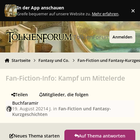
Zu Inhalt springen
In der App anschauen
×
Ig
Greife bequemer auf unsere Website zu.
Mehr erfahren
.
TolkienForum
Anmelden
Startseite
Fantasy und Co.
Fan-Fiction und Fantasy-Kurzge
Fan-Fiction-Info: Kampf um Mittelerde
Teilen
Mitglieder, die folgen
Buchfaramir
19. August 2021
4 J.
in
Fan-Fiction und Fantasy-
Kurzgeschichten
Neues Thema starten
Auf Thema antworten