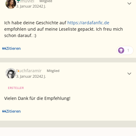
Nimúviel
Mitglied
3. Januar 2024
2 J.
Ich habe deine Geschichte auf
https://ardafanfic.de
empfohlen und auf meine Leseliste gepackt. Ich freu mich
schon darauf.
:)
Zitieren
1
Ersteller-Statistik
Buchfaramir
Mitglied
3. Januar 2024
2 J.
ERSTELLER
Vielen Dank für die Empfehlung!
Zitieren