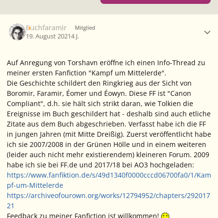
Ersteller-Statistik
Buchfaramir
Mitglied
19. August 2021
4 J.
Auf Anregung von Torshavn eröffne ich einen Info-Thread zu
meiner ersten Fanfiction "Kampf um Mittelerde".
Die Geschichte schildert den Ringkrieg aus der Sicht von
Boromir, Faramir, Éomer und Éowyn. Diese FF ist "Canon
Compliant", d.h. sie hält sich strikt daran, wie Tolkien die
Ereignisse im Buch geschildert hat - deshalb sind auch etliche
Zitate aus dem Buch abgeschrieben. Verfasst habe ich die FF
in jungen Jahren (mit Mitte Dreißig). Zuerst veröffentlicht habe
ich sie 2007/2008 in der Grünen Hölle und in einem weiteren
(leider auch nicht mehr existierendem) kleineren Forum. 2009
habe ich sie bei FF.de und 2017/18 bei AO3 hochgeladen:
https://www.fanfiktion.de/s/49d1340f0000cccd06700fa0/1/Kam
pf-um-Mittelerde
https://archiveofourown.org/works/12794952/chapters/292017
21
Feedback zu meiner Fanfiction ist willkommen!