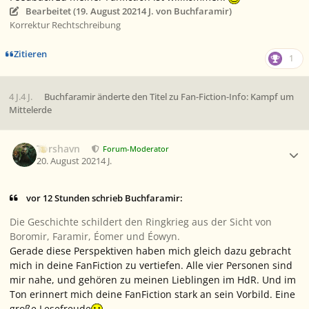
Bearbeitet (
19. August 2021
4 J.
von Buchfaramir)
Korrektur Rechtschreibung
Zitieren
1
4 J.
4 J.
Buchfaramir
änderte den Titel zu
Fan-Fiction-Info: Kampf um
Mittelerde
Ersteller-Statistik
Torshavn
Forum-Moderator
20. August 2021
4 J.
vor 12 Stunden schrieb Buchfaramir:
Die Geschichte schildert den Ringkrieg aus der Sicht von
Boromir, Faramir, Éomer und Éowyn.
Gerade diese Perspektiven haben mich gleich dazu gebracht
mich in deine FanFiction zu vertiefen. Alle vier Personen sind
mir nahe, und gehören zu meinen Lieblingen im HdR. Und im
Ton erinnert mich deine FanFiction stark an sein Vorbild. Eine
große Lesefreude