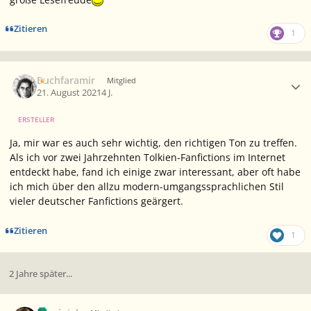
Zitieren
1
Ersteller-Statistik
Buchfaramir
Mitglied
21. August 2021
4 J.
ERSTELLER
Ja, mir war es auch sehr wichtig, den richtigen Ton zu treffen.
Als ich vor zwei Jahrzehnten Tolkien-Fanfictions im Internet
entdeckt habe, fand ich einige zwar interessant, aber oft habe
ich mich über den allzu modern-umgangssprachlichen Stil
vieler deutscher Fanfictions geärgert.
Zitieren
1
2 Jahre später...
Ersteller-Statistik