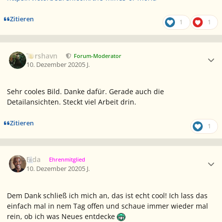
Zitieren
1
1
Ersteller-Statistik
Torshavn
Forum-Moderator
10. Dezember 2020
5 J.
Sehr cooles Bild. Danke dafür. Gerade auch die
Detailansichten. Steckt viel Arbeit drin.
Zitieren
1
Ersteller-Statistik
Elda
Ehrenmitglied
10. Dezember 2020
5 J.
Dem Dank schließ ich mich an, das ist echt cool! Ich lass das
einfach mal in nem Tag offen und schaue immer wieder mal
rein, ob ich was Neues entdecke