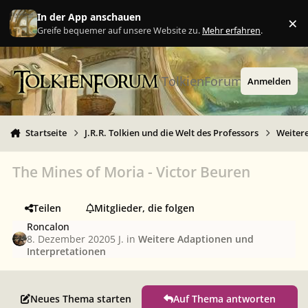
Zu Inhalt springen
In der App anschauen
×
Ig
Greife bequemer auf unsere Website zu.
Mehr erfahren
.
TolkienForum
Anmelden
Startseite
J.R.R. Tolkien und die Welt des Professors
Weiter
The Mines of Moria - Victor Beuren
Teilen
Mitglieder, die folgen
Roncalon
8. Dezember 2020
5 J.
in
Weitere Adaptionen und
Interpretationen
Neues Thema starten
Auf Thema antworten