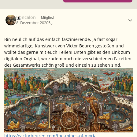
Ersteller-Statistik
Roncalon
Mitglied
8. Dezember 2020
5 J.
Bin neulich auf das einfach faszinierende, ja fast sogar
wimmelartige, Kunstwerk von Victor Beuren gestoßen und
wollte das gerne mit euch Teilen! Unten gibt es den Link zum
digitalen Orginal, wo zudem noch die verschiedenen Facetten
des Gesamtwerks schön groß und einzeln zu sehen sind.
https://victorbeuren.com/the-mines-of-moria