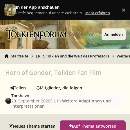
Zu Inhalt springen
In der App anschauen
×
Ig
Greife bequemer auf unsere Website zu.
Mehr erfahren
.
TolkienForum
Anmelden
Startseite
J.R.R. Tolkien und die Welt des Professors
Weiter
Horn of Gondor, Tolkien Fan Film
Teilen
Mitglieder, die folgen
Torshavn
20. September 2020
5 J.
in
Weitere Adaptionen und
Interpretationen
Neues Thema starten
Auf Thema antworten