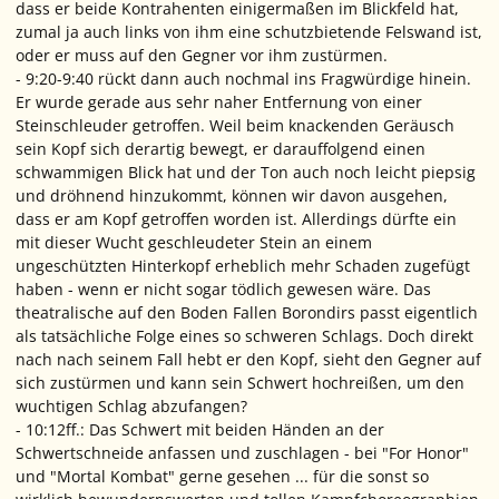
dass er beide Kontrahenten einigermaßen im Blickfeld hat,
zumal ja auch links von ihm eine schutzbietende Felswand ist,
oder er muss auf den Gegner vor ihm zustürmen.
- 9:20-9:40 rückt dann auch nochmal ins Fragwürdige hinein.
Er wurde gerade aus sehr naher Entfernung von einer
Steinschleuder getroffen. Weil beim knackenden Geräusch
sein Kopf sich derartig bewegt, er darauffolgend einen
schwammigen Blick hat und der Ton auch noch leicht piepsig
und dröhnend hinzukommt, können wir davon ausgehen,
dass er am Kopf getroffen worden ist. Allerdings dürfte ein
mit dieser Wucht geschleudeter Stein an einem
ungeschützten Hinterkopf erheblich mehr Schaden zugefügt
haben - wenn er nicht sogar tödlich gewesen wäre. Das
theatralische auf den Boden Fallen Borondirs passt eigentlich
als tatsächliche Folge eines so schweren Schlags. Doch direkt
nach nach seinem Fall hebt er den Kopf, sieht den Gegner auf
sich zustürmen und kann sein Schwert hochreißen, um den
wuchtigen Schlag abzufangen?
- 10:12ff.: Das Schwert mit beiden Händen an der
Schwertschneide anfassen und zuschlagen - bei "For Honor"
und "Mortal Kombat" gerne gesehen ... für die sonst so