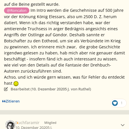
auf die Beine gestellt wurde.
Im Intro werden die Geschehnisse auf 500 Jahre
@Roncalon
vor der Krönung König Elessars, also um 2500 D. Z. herum
datiert. Wenn ich das richtig verstanden habe, war der
amtierende Truchsess in arger Bedrägnis angesichts eines
Angriffs der Ostlinge auf Gondor. Deshalb sannte er
Botschafter zu den Eotheod, um sie als Verbündete im Krieg
zu gewinnen. Ich erinnere mich zwar, die grobe Geschichte
irgendwo gelesen zu haben, hab mich aber nie genauer damit
beschäftigt - insofern fänd ich auch interessant zu wissen,
wie viel von den Details auf die Fantasie der Drehbuch-
Autoren zurückzuführen sind.
Achso, und ich würde gern wissen, was für Fehler du entdeckt
hast
Bearbeitet (
10. Dezember 2020
5 J.
von Ruthel)
Zitieren
1
Ersteller-Statistik
Buchfaramir
Mitglied
10. Dezember 2020
5 J.