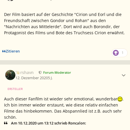
Der Film basiert auf der Geschichte "Cirion und Eorl und die
Freundschaft zwischen Gondor und Rohan" aus den
"Nachrichten aus Mittelerde". Dort wird auch Borondir, der
Protagonist des Films und Bote des Truchsess Cirion erwähnt.
Zitieren
1
Ersteller-Statistik
Torshavn
Forum-Moderator
12. Dezember 2020
5 J.
ERSTELLER
Auch dieser Fanfilm ist wieder sehr emotional, wunderbar
.
Ich bin immer wieder erstaunt, wie diese relativ einfachen
Filme das hinbekommen. Das Abspannlied ist z.B. auch sehr
schön.
Am 10.12.2020 um 13:12 schrieb Roncalon: