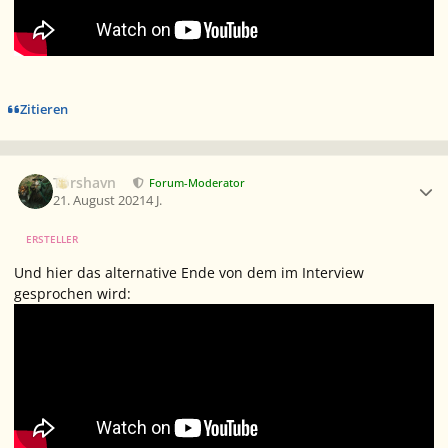
Zitieren
Ersteller-Statistik
Torshavn
Forum-Moderator
21. August 2021
4 J.
ERSTELLER
Und hier das alternative Ende von dem im Interview
gesprochen wird: