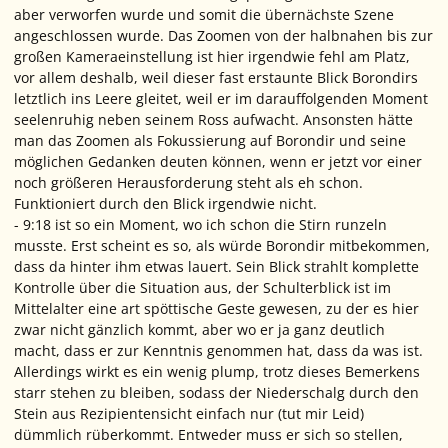
aber verworfen wurde und somit die übernächste Szene
angeschlossen wurde. Das Zoomen von der halbnahen bis zur
großen Kameraeinstellung ist hier irgendwie fehl am Platz,
vor allem deshalb, weil dieser fast erstaunte Blick Borondirs
letztlich ins Leere gleitet, weil er im darauffolgenden Moment
seelenruhig neben seinem Ross aufwacht. Ansonsten hätte
man das Zoomen als Fokussierung auf Borondir und seine
möglichen Gedanken deuten können, wenn er jetzt vor einer
noch größeren Herausforderung steht als eh schon.
Funktioniert durch den Blick irgendwie nicht.
- 9:18 ist so ein Moment, wo ich schon die Stirn runzeln
musste. Erst scheint es so, als würde Borondir mitbekommen,
dass da hinter ihm etwas lauert. Sein Blick strahlt komplette
Kontrolle über die Situation aus, der Schulterblick ist im
Mittelalter eine art spöttische Geste gewesen, zu der es hier
zwar nicht gänzlich kommt, aber wo er ja ganz deutlich
macht, dass er zur Kenntnis genommen hat, dass da was ist.
Allerdings wirkt es ein wenig plump, trotz dieses Bemerkens
starr stehen zu bleiben, sodass der Niederschalg durch den
Stein aus Rezipientensicht einfach nur (tut mir Leid)
dümmlich rüberkommt. Entweder muss er sich so stellen,