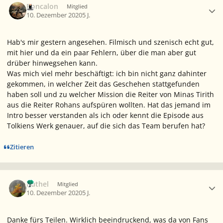
Roncalon
Mitglied
10. Dezember 2020
5 J.
Hab's mir gestern angesehen. Filmisch und szenisch echt gut,
mit hier und da ein paar Fehlern, über die man aber gut
drüber hinwegsehen kann.
Was mich viel mehr beschäftigt: ich bin nicht ganz dahinter
gekommen, in welcher Zeit das Geschehen stattgefunden
haben soll und zu welcher Mission die Reiter von Minas Tirith
aus die Reiter Rohans aufspüren wollten. Hat das jemand im
Intro besser verstanden als ich oder kennt die Episode aus
Tolkiens Werk genauer, auf die sich das Team berufen hat?
Zitieren
Ersteller-Statistik
Ruthel
Mitglied
10. Dezember 2020
5 J.
Danke fürs Teilen. Wirklich beeindruckend, was da von Fans