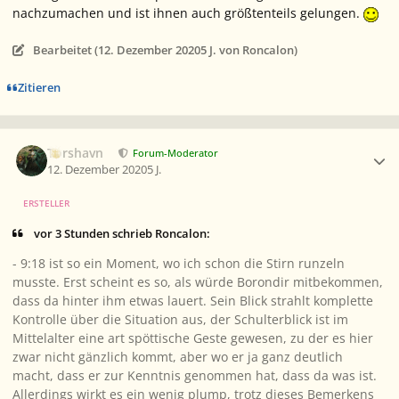
nachzumachen und ist ihnen auch größtenteils gelungen.
Bearbeitet (
12. Dezember 2020
5 J.
von Roncalon)
Zitieren
Ersteller-Statistik
Torshavn
Forum-Moderator
12. Dezember 2020
5 J.
ERSTELLER
vor 3 Stunden schrieb Roncalon:
- 9:18 ist so ein Moment, wo ich schon die Stirn runzeln
musste. Erst scheint es so, als würde Borondir mitbekommen,
dass da hinter ihm etwas lauert. Sein Blick strahlt komplette
Kontrolle über die Situation aus, der Schulterblick ist im
Mittelalter eine art spöttische Geste gewesen, zu der es hier
zwar nicht gänzlich kommt, aber wo er ja ganz deutlich
macht, dass er zur Kenntnis genommen hat, dass da was ist.
Allerdings wirkt es ein wenig plump, trotz dieses Bemerkens