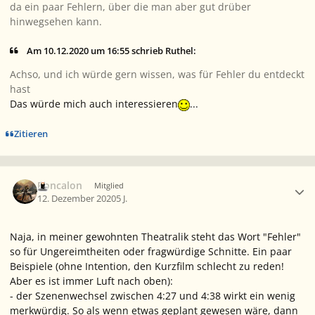
da ein paar Fehlern, über die man aber gut drüber
hinwegsehen kann.
Am 10.12.2020 um 16:55 schrieb Ruthel:
Achso, und ich würde gern wissen, was für Fehler du entdeckt
hast
Das würde mich auch interessieren
...
Zitieren
Ersteller-Statistik
Roncalon
Mitglied
12. Dezember 2020
5 J.
Naja, in meiner gewohnten Theatralik steht das Wort "Fehler"
so für Ungereimtheiten oder fragwürdige Schnitte. Ein paar
Beispiele (ohne Intention, den Kurzfilm schlecht zu reden!
Aber es ist immer Luft nach oben):
- der Szenenwechsel zwischen 4:27 und 4:38 wirkt ein wenig
merkwürdig. So als wenn etwas geplant gewesen wäre, dann