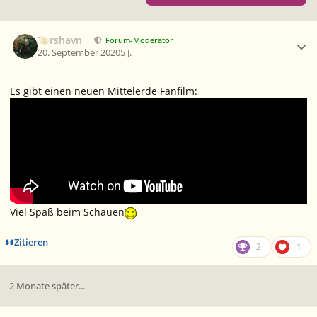
Ersteller-Statistik
Torshavn
Forum-Moderator
20. September 2020
5 J.
Es gibt einen neuen Mittelerde Fanfilm:
Viel Spaß beim Schauen
Zitieren
2
1
2 Monate später...
Ersteller-Statistik