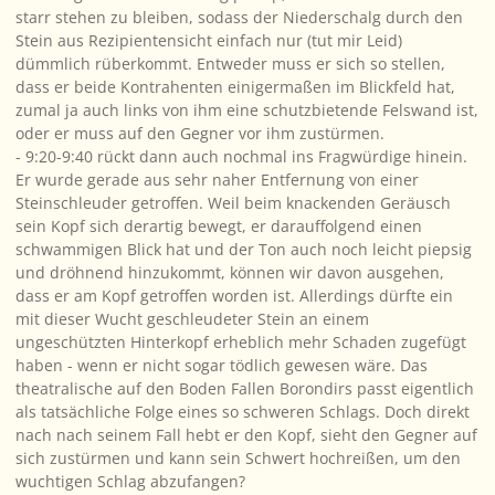
starr stehen zu bleiben, sodass der Niederschalg durch den
Stein aus Rezipientensicht einfach nur (tut mir Leid)
dümmlich rüberkommt. Entweder muss er sich so stellen,
dass er beide Kontrahenten einigermaßen im Blickfeld hat,
zumal ja auch links von ihm eine schutzbietende Felswand ist,
oder er muss auf den Gegner vor ihm zustürmen.
- 9:20-9:40 rückt dann auch nochmal ins Fragwürdige hinein.
Er wurde gerade aus sehr naher Entfernung von einer
Steinschleuder getroffen. Weil beim knackenden Geräusch
sein Kopf sich derartig bewegt, er darauffolgend einen
schwammigen Blick hat und der Ton auch noch leicht piepsig
und dröhnend hinzukommt, können wir davon ausgehen,
dass er am Kopf getroffen worden ist. Allerdings dürfte ein
mit dieser Wucht geschleudeter Stein an einem
ungeschützten Hinterkopf erheblich mehr Schaden zugefügt
haben - wenn er nicht sogar tödlich gewesen wäre. Das
theatralische auf den Boden Fallen Borondirs passt eigentlich
als tatsächliche Folge eines so schweren Schlags. Doch direkt
nach nach seinem Fall hebt er den Kopf, sieht den Gegner auf
sich zustürmen und kann sein Schwert hochreißen, um den
wuchtigen Schlag abzufangen?