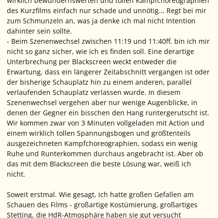
wirklich bewundernswerten und tollen Kampfchoreographien
des Kurzfilms einfach nur schade und unnötig... Regt bei mir
zum Schmunzeln an, was ja denke ich mal nicht Intention
dahinter sein sollte.
- Beim Szenenwechsel zwischen 11:19 und 11:40ff. bin ich mir
nicht so ganz sicher, wie ich es finden soll. Eine derartige
Unterbrechung per Blackscreen weckt entweder die
Erwartung, dass ein längerer Zeitabschnitt vergangen ist oder
der bisherige Schauplatz hin zu einem anderen, parallel
verlaufenden Schauplatz verlassen wurde. In diesem
Szenenwechsel vergehen aber nur wenige Augenblicke, in
denen der Gegner ein bisschen den Hang runtergerutscht ist.
Wir kommen zwar von 3 Minuten vollgeladen mit Action und
einem wirklich tollen Spannungsbogen und größtenteils
ausgezeichneten Kampfchoreographien, sodass ein wenig
Ruhe und Runterkommen durchaus angebracht ist. Aber ob
das mit dem Blackscreen die beste Lösung war, weiß ich
nicht.
Soweit erstmal. Wie gesagt, ich hatte großen Gefallen am
Schauen des Films - großartige Kostümierung, großartiges
Stetting, die HdR-Atmosphäre haben sie gut versucht