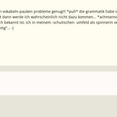
 vokabeln-pauken probleme genug!!! *puh* die grammatik habe ich
t dann werde ich wahrscheinlich nicht dazu kommen... *achmanno* 
ch bekannt ist, ich in meinem -schulischen- umfeld als spinnerin v
ig"... :(