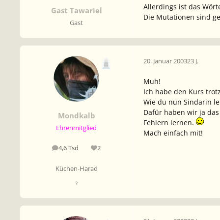
Allerdings ist das Wört
Gast Tawariel
Die Mutationen sind ge
Gast
20. Januar 2003
23 J.
Muh!
Ich habe den Kurs tro
Wie du nun Sindarin le
Dafür haben wir ja das
Mondkalb
Fehlern lernen.
Ehrenmitglied
Mach einfach mit!
4,6 Tsd
2
Beiträge
Reputation
Küchen-Harad
♀