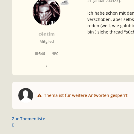
21. Januar 2003
23 J.
ich habe schon mit dem
verschoben, aber selbs
reden (weil, wie galubi
bin ) siehe thread "sücht
cêntim
Mitglied
546
0
Beiträge
Reputation
♀
Thema ist für weitere Antworten gesperrt.
Zur Themenliste