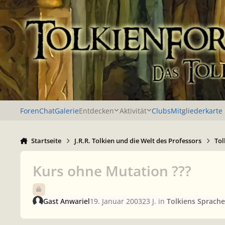
Zu Inhalt springen
Foren
Chat
Galerie
Entdecken
Aktivität
Clubs
Mitgliederkarte
Startseite
J.R.R. Tolkien und die Welt des Professors
Tol
Kurs ohne Mutation ???
Gast Anwariel
19. Januar 2003
23 J.
in
Tolkiens Sprache