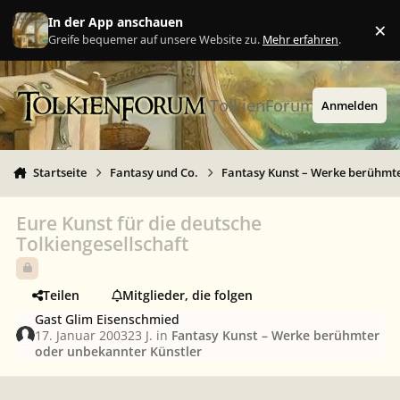
Zu Inhalt springen
In der App anschauen
×
Ig
Greife bequemer auf unsere Website zu.
Mehr erfahren
.
TolkienForum
Anmelden
Startseite
Fantasy und Co.
Fantasy Kunst – Werke berühmte
Eure Kunst für die deutsche
Tolkiengesellschaft
Teilen
Mitglieder, die folgen
Gast Glim Eisenschmied
17. Januar 2003
23 J.
in
Fantasy Kunst – Werke berühmter
oder unbekannter Künstler