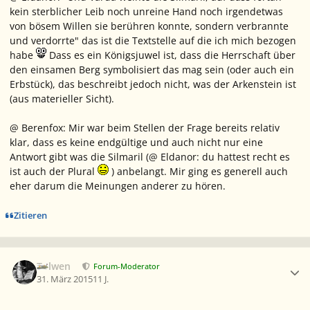
kein sterblicher Leib noch unreine Hand noch irgendetwas
von bösem Willen sie berühren konnte, sondern verbrannte
und verdorrte" das ist die Textstelle auf die ich mich bezogen
habe
Dass es ein Königsjuwel ist, dass die Herrschaft über
den einsamen Berg symbolisiert das mag sein (oder auch ein
Erbstück), das beschreibt jedoch nicht, was der Arkenstein ist
(aus materieller Sicht).
@ Berenfox: Mir war beim Stellen der Frage bereits relativ
klar, dass es keine endgültige und auch nicht nur eine
Antwort gibt was die Silmaril (@ Eldanor: du hattest recht es
ist auch der Plural
) anbelangt. Mir ging es generell auch
eher darum die Meinungen anderer zu hören.
Zitieren
Ersteller-Statistik
Tolwen
Forum-Moderator
31. März 2015
11 J.