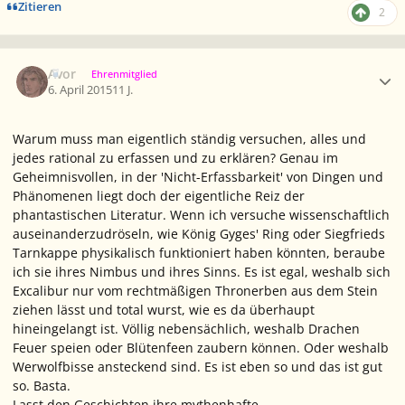
Zitieren
2
Ersteller-Statistik
Avor
Ehrenmitglied
6. April 2015
11 J.
Warum muss man eigentlich ständig versuchen, alles und
jedes rational zu erfassen und zu erklären? Genau im
Geheimnisvollen, in der 'Nicht-Erfassbarkeit' von Dingen und
Phänomenen liegt doch der eigentliche Reiz der
phantastischen Literatur. Wenn ich versuche wissenschaftlich
auseinanderzudröseln, wie König Gyges' Ring oder Siegfrieds
Tarnkappe physikalisch funktioniert haben könnten, beraube
ich sie ihres Nimbus und ihres Sinns. Es ist egal, weshalb sich
Excalibur nur vom rechtmäßigen Thronerben aus dem Stein
ziehen lässt und total wurst, wie es da überhaupt
hineingelangt ist. Völlig nebensächlich, weshalb Drachen
Feuer speien oder Blütenfeen zaubern können. Oder weshalb
Werwolfbisse ansteckend sind. Es ist eben so und das ist gut
so. Basta.
Lasst den Geschichten ihre mythenhafte,