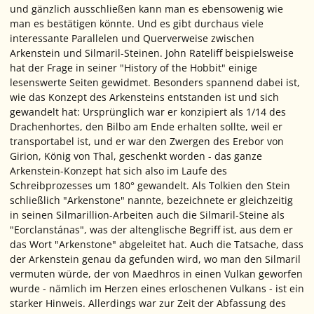
und gänzlich ausschließen kann man es ebensowenig wie
man es bestätigen könnte. Und es gibt durchaus viele
interessante Parallelen und Querverweise zwischen
Arkenstein und Silmaril-Steinen. John Rateliff beispielsweise
hat der Frage in seiner "History of the Hobbit" einige
lesenswerte Seiten gewidmet. Besonders spannend dabei ist,
wie das Konzept des Arkensteins entstanden ist und sich
gewandelt hat: Ursprünglich war er konzipiert als 1/14 des
Drachenhortes, den Bilbo am Ende erhalten sollte, weil er
transportabel ist, und er war den Zwergen des Erebor von
Girion, König von Thal, geschenkt worden - das ganze
Arkenstein-Konzept hat sich also im Laufe des
Schreibprozesses um 180° gewandelt. Als Tolkien den Stein
schließlich "Arkenstone" nannte, bezeichnete er gleichzeitig
in seinen Silmarillion-Arbeiten auch die Silmaril-Steine als
"Eorclanstánas", was der altenglische Begriff ist, aus dem er
das Wort "Arkenstone" abgeleitet hat. Auch die Tatsache, dass
der Arkenstein genau da gefunden wird, wo man den Silmaril
vermuten würde, der von Maedhros in einen Vulkan geworfen
wurde - nämlich im Herzen eines erloschenen Vulkans - ist ein
starker Hinweis. Allerdings war zur Zeit der Abfassung des