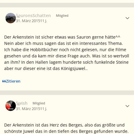
Ersteller-Statistik
SauronsSchatten
Mitglied
31. März 2015
11 J.
Der Arkenstein ist sicher etwas was Sauron gerne hätte^^
Nein aber ich muss sagen das ist ein interessantes Thema.
Ich habe die Hobbitbücher noch nicht gelesen, nur die Filme
gesehen und da kam mir diese Frage auch. Was ist so wertvoll
an ihm? In den Hallen lagem hunderte solch funkelnde Steine
aber nur dieser eine ist das Königsjuwel..
Zitieren
Ersteller-Statistik
Swish
Mitglied
31. März 2015
11 J.
Der Arkenstein ist das Herz des Berges, also das größte und
schönste Juwel das in den tiefen des Berges gefunden wurde.