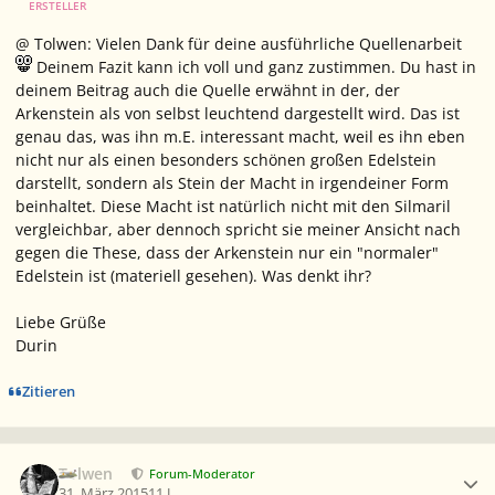
ERSTELLER
@ Tolwen: Vielen Dank für deine ausführliche Quellenarbeit
Deinem Fazit kann ich voll und ganz zustimmen. Du hast in
deinem Beitrag auch die Quelle erwähnt in der, der
Arkenstein als von selbst leuchtend dargestellt wird. Das ist
genau das, was ihn m.E. interessant macht, weil es ihn eben
nicht nur als einen besonders schönen großen Edelstein
darstellt, sondern als Stein der Macht in irgendeiner Form
beinhaltet. Diese Macht ist natürlich nicht mit den Silmaril
vergleichbar, aber dennoch spricht sie meiner Ansicht nach
gegen die These, dass der Arkenstein nur ein "normaler"
Edelstein ist (materiell gesehen). Was denkt ihr?
Liebe Grüße
Durin
Zitieren
Ersteller-Statistik
Tolwen
Forum-Moderator
31. März 2015
11 J.