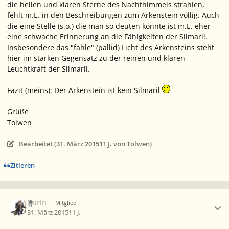
die hellen und klaren Sterne des Nachthimmels strahlen,
fehlt m.E. in den Beschreibungen zum Arkenstein völlig. Auch
die eine Stelle (s.o.) die man so deuten könnte ist m.E. eher
eine schwache Erinnerung an die Fähigkeiten der Silmaril.
Insbesondere das "fahle" (pallid) Licht des Arkensteins steht
hier im starken Gegensatz zu der reinen und klaren
Leuchtkraft der Silmaril.
Fazit (meins): Der Arkenstein ist kein Silmaril
Grüße
Tolwen
Bearbeitet (
31. März 2015
11 J.
von Tolwen)
Zitieren
Ersteller-Statistik
Durin
Mitglied
31. März 2015
11 J.