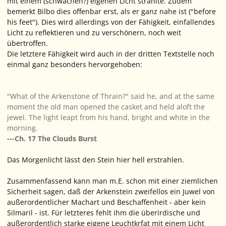
mit einem (schwachen?) eigenen Licht strahlte. Zudem
bemerkt Bilbo dies offenbar erst, als er ganz nahe ist ("before
his feet"). Dies wird allerdings von der Fähigkeit, einfallendes
Licht zu reflektieren und zu verschönern, noch weit
übertroffen.
Die letztere Fähigkeit wird auch in der dritten Textstelle noch
einmal ganz besonders hervorgehoben:
"What of the Arkenstone of Thrain?" said he, and at the same
moment the old man opened the casket and held aloft the
jewel. The light leapt from his hand, bright and white in the
morning.
---Ch. 17 The Clouds Burst
Das Morgenlicht lässt den Stein hier hell erstrahlen.
Zusammenfassend kann man m.E. schon mit einer ziemlichen
Sicherheit sagen, daß der Arkenstein zweifellos ein Juwel von
außerordentlicher Machart und Beschaffenheit - aber kein
Silmaril - ist. Für letzteres fehlt ihm die überirdische und
außerordentlich starke eigene Leuchtkrfat mit einem Licht