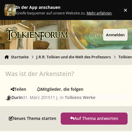
Zu Inhalt springen
In der App anschauen
×
Ig
Greife bequemer auf unsere Website zu.
Mehr erfahren
.
TolkienForum
Anmelden
Startseite
J.R.R. Tolkien und die Welt des Professors
Tolkie
Was ist der Arkenstein?
Teilen
Mitglieder, die folgen
Durin
31. März 2015
11 J.
in
Tolkiens Werke
Neues Thema starten
Auf Thema antworten