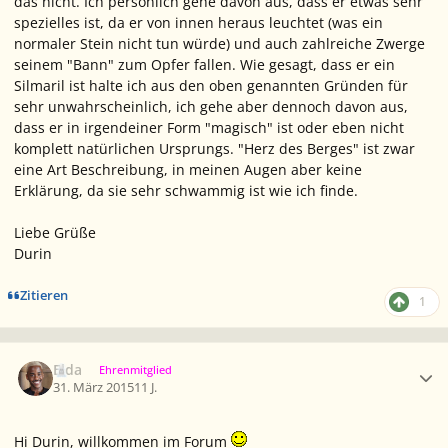
das nicht. Ich persönlich gehe davon aus, dass er etwas sehr
spezielles ist, da er von innen heraus leuchtet (was ein
normaler Stein nicht tun würde) und auch zahlreiche Zwerge
seinem "Bann" zum Opfer fallen. Wie gesagt, dass er ein
Silmaril ist halte ich aus den oben genannten Gründen für
sehr unwahrscheinlich, ich gehe aber dennoch davon aus,
dass er in irgendeiner Form "magisch" ist oder eben nicht
komplett natürlichen Ursprungs. "Herz des Berges" ist zwar
eine Art Beschreibung, in meinen Augen aber keine
Erklärung, da sie sehr schwammig ist wie ich finde.
Liebe Grüße
Durin
Zitieren
1
Ersteller-Statistik
Elda
Ehrenmitglied
31. März 2015
11 J.
Hi Durin, willkommen im Forum