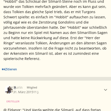
"Hobbit" das Schicksal der Silmaril-Steine noch im Fluss und
wurde von Tolkien mehrfach geändert. Aber es kann gut sein,
dass Tolkien das gleiche Spiel trieb, das er mit Turgons
Schwert spielte: es einfach im "Hobbit" auftauchen zu lassen,
völlig egal wie es die Zerstörung Gondolins und die
Jahrtausende überstanden hatte. Der "Hobbit" war schließlich
zu Beginn nur ein Spiel mit Namen aus den Silmarillion-Sagen
und hatte keine Rückwirkung auf diese. Erst der "Herr der
Ringe" veranlasste Tolkien, Änderungen an den älteren Sagen
vorzunehmen. Insofern ist die Frage nicht zu beantworten, ob
der Arkenstein ein Silmaril ist, aber es ist zumindest eine
spielerische Referenz.
Zitieren
Ersteller-Statistik
Durin
Mitglied
31. März 2015
11 J.
ERSTELLER
@ Eldanor: "Und Varda weihte die Silmaril, auf dass fortan