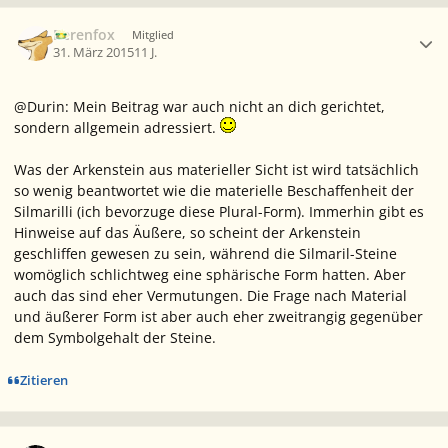
Ersteller-Statistik
Berenfox
Mitglied
31. März 2015
11 J.
@Durin: Mein Beitrag war auch nicht an dich gerichtet,
sondern allgemein adressiert.
Was der Arkenstein aus materieller Sicht ist wird tatsächlich
so wenig beantwortet wie die materielle Beschaffenheit der
Silmarilli (ich bevorzuge diese Plural-Form). Immerhin gibt es
Hinweise auf das Äußere, so scheint der Arkenstein
geschliffen gewesen zu sein, während die Silmaril-Steine
womöglich schlichtweg eine sphärische Form hatten. Aber
auch das sind eher Vermutungen. Die Frage nach Material
und äußerer Form ist aber auch eher zweitrangig gegenüber
dem Symbolgehalt der Steine.
Zitieren
Ersteller-Statistik