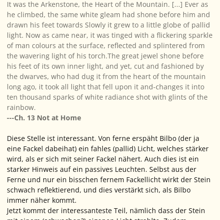
It was the Arkenstone, the Heart of the Mountain. [...] Ever as
he climbed, the same white gleam had shone before him and
drawn his feet towards Slowly it grew to a little globe of pallid
light. Now as came near, it was tinged with a flickering sparkle
of man colours at the surface, reflected and splintered from
the wavering light of his torch.The great jewel shone before
his feet of its own inner light, and yet, cut and fashioned by
the dwarves, who had dug it from the heart of the mountain
long ago, it took all light that fell upon it and-changes it into
ten thousand sparks of white radiance shot with glints of the
rainbow.
---Ch. 13 Not at Home
Diese Stelle ist interessant. Von ferne erspäht Bilbo (der ja
eine Fackel dabeihat) ein fahles (pallid) Licht, welches stärker
wird, als er sich mit seiner Fackel nähert. Auch dies ist ein
starker Hinweis auf ein passives Leuchten. Selbst aus der
Ferne und nur ein bisschen fernem Fackellicht wirkt der Stein
schwach reflektierend, und dies verstärkt sich, als Bilbo
immer näher kommt.
Jetzt kommt der interessanteste Teil, nämlich dass der Stein