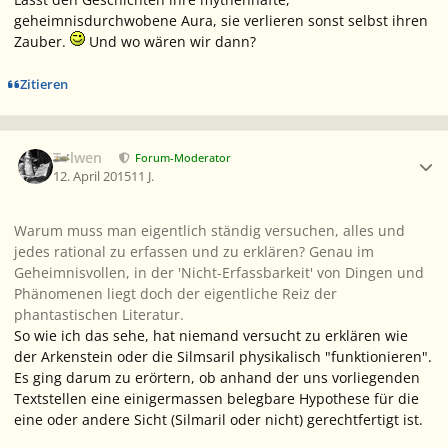
geheimnisdurchwobene Aura, sie verlieren sonst selbst ihren
Zauber.
Und wo wären wir dann?
Zitieren
Ersteller-Statistik
Tolwen
Forum-Moderator
12. April 2015
11 J.
Warum muss man eigentlich ständig versuchen, alles und
jedes rational zu erfassen und zu erklären? Genau im
Geheimnisvollen, in der 'Nicht-Erfassbarkeit' von Dingen und
Phänomenen liegt doch der eigentliche Reiz der
phantastischen Literatur.
So wie ich das sehe, hat niemand versucht zu erklären wie
der Arkenstein oder die Silmsaril physikalisch "funktionieren".
Es ging darum zu erörtern, ob anhand der uns vorliegenden
Textstellen eine einigermassen belegbare Hypothese für die
eine oder andere Sicht (Silmaril oder nicht) gerechtfertigt ist.