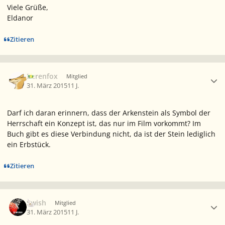
Viele Grüße,
Eldanor
Zitieren
Ersteller-Statistik
Berenfox
Mitglied
31. März 2015
11 J.
Darf ich daran erinnern, dass der Arkenstein als Symbol der
Herrschaft ein Konzept ist, das nur im Film vorkommt? Im
Buch gibt es diese Verbindung nicht, da ist der Stein lediglich
ein Erbstück.
Zitieren
Ersteller-Statistik
Swish
Mitglied
31. März 2015
11 J.