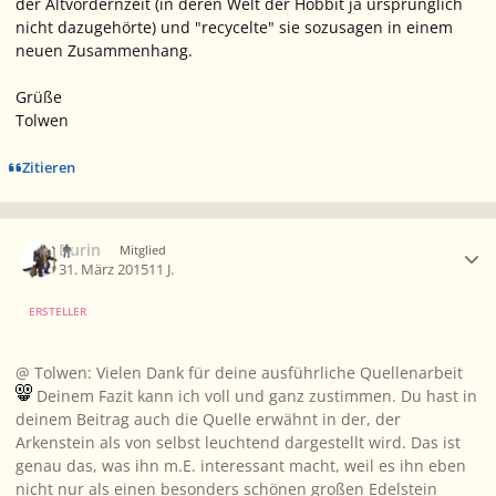
der Altvordernzeit (in deren Welt der Hobbit ja ursprünglich
nicht dazugehörte) und "recycelte" sie sozusagen in einem
neuen Zusammenhang.
Grüße
Tolwen
Zitieren
Ersteller-Statistik
Durin
Mitglied
31. März 2015
11 J.
ERSTELLER
@ Tolwen: Vielen Dank für deine ausführliche Quellenarbeit
Deinem Fazit kann ich voll und ganz zustimmen. Du hast in
deinem Beitrag auch die Quelle erwähnt in der, der
Arkenstein als von selbst leuchtend dargestellt wird. Das ist
genau das, was ihn m.E. interessant macht, weil es ihn eben
nicht nur als einen besonders schönen großen Edelstein