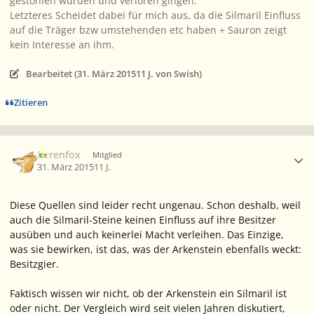
gestohlen wurden und verloren gingen.
Letzteres Scheidet dabei für mich aus, da die Silmaril Einfluss
auf die Träger bzw umstehenden etc haben + Sauron zeigt
kein Interesse an ihm.
Bearbeitet (
31. März 2015
11 J.
von Swish)
Zitieren
Ersteller-Statistik
Berenfox
Mitglied
31. März 2015
11 J.
Diese Quellen sind leider recht ungenau. Schon deshalb, weil
auch die Silmaril-Steine keinen Einfluss auf ihre Besitzer
ausüben und auch keinerlei Macht verleihen. Das Einzige,
was sie bewirken, ist das, was der Arkenstein ebenfalls weckt:
Besitzgier.
Faktisch wissen wir nicht, ob der Arkenstein ein Silmaril ist
oder nicht. Der Vergleich wird seit vielen Jahren diskutiert,