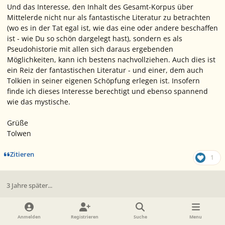
Und das Interesse, den Inhalt des Gesamt-Korpus über
Mittelerde nicht nur als fantastische Literatur zu betrachten
(wo es in der Tat egal ist, wie das eine oder andere beschaffen
ist - wie Du so schön dargelegt hast), sondern es als
Pseudohistorie mit allen sich daraus ergebenden
Möglichkeiten, kann ich bestens nachvollziehen. Auch dies ist
ein Reiz der fantastischen Literatur - und einer, dem auch
Tolkien in seiner eigenen Schöpfung erlegen ist. Insofern
finde ich dieses Interesse berechtigt und ebenso spannend
wie das mystische.
Grüße
Tolwen
Zitieren
1
3 Jahre später...
Ersteller-Statistik
Samwise of the Shire
Mitglied
Anmelden
Registrieren
Suche
Menu
6. Februar 2019
7 J.