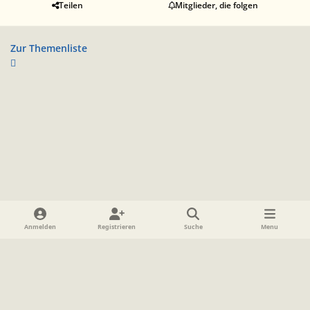
Teilen
Mitglieder, die folgen
Zur Themenliste
Heller Modus
Dunkler Modus
Systemeinstellung
Anmelden
Registrieren
Suche
Menu
Sprache
Datenschutzerklärung
Cookies
Impressum
www.TolkienForum.de
Powered by
Invision Community