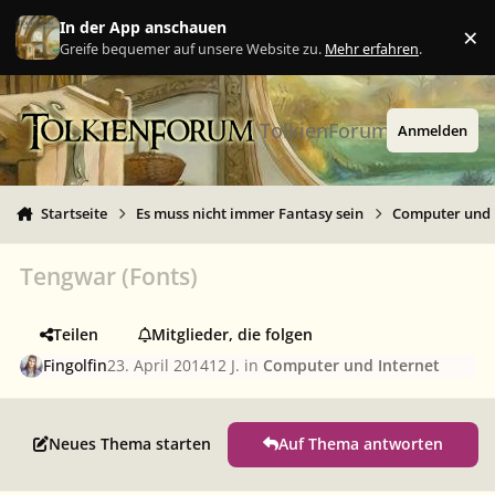
Zu Inhalt springen
In der App anschauen
×
Ig
Greife bequemer auf unsere Website zu.
Mehr erfahren
.
TolkienForum
Anmelden
Startseite
Es muss nicht immer Fantasy sein
Computer und 
Tengwar (Fonts)
Teilen
Mitglieder, die folgen
Fingolfin
23. April 2014
12 J.
in
Computer und Internet
Neues Thema starten
Auf Thema antworten