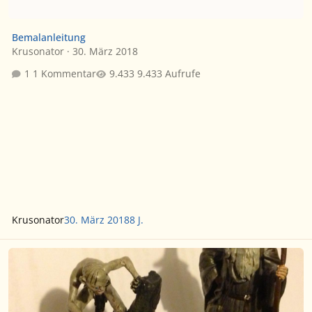
Bemalanleitung
Krusonator
·
30. März 2018
1 Kommentar
9.433 Aufrufe
Krusonator
30. März 2018
8 J.
'Der Hobbit' Sammelfiguren