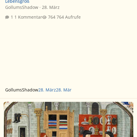
Lebensgroß
GollumsShadow
·
28. März
1 Kommentar
764 Aufrufe
GollumsShadow
28. März
28. Mär
Toybiz Herr der Ringe Figuren.