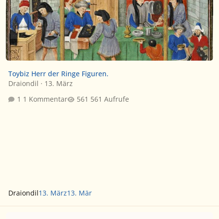
Toybiz Herr der Ringe Figuren.
Draiondil
·
13. März
1 Kommentar
561 Aufrufe
Draiondil
13. März
13. Mär
Magic: the Gathering - Lord of the Rings Collectors Display Openin