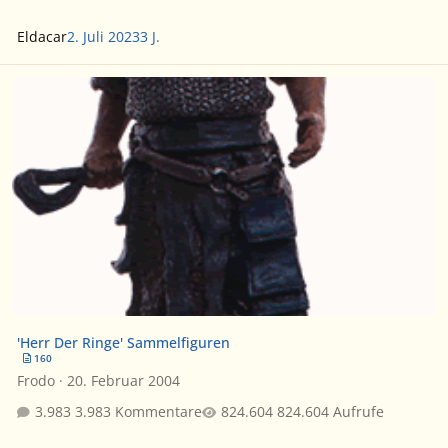
Eldacar
2. Juli 2023
3 J.
'Herr Der Ringe' Sammelfiguren
'Herr Der Ringe' Sammelfiguren
160
Frodo
·
20. Februar 2004
3.983 Kommentare
824.604 Aufrufe