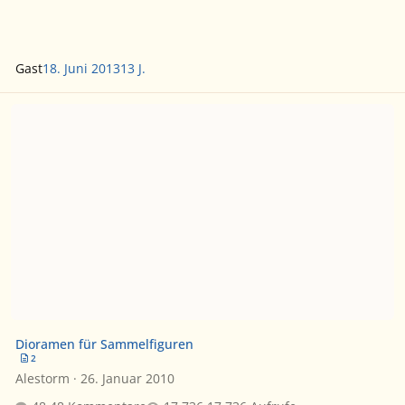
Gast
18. Juni 2013
13 J.
Dioramen für Sammelfiguren
Dioramen für Sammelfiguren
2
Alestorm
·
26. Januar 2010