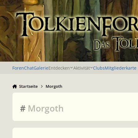
Zu Inhalt springen
Foren
Chat
Galerie
Entdecken
Aktivität
Clubs
Mitgliederkarte
Startseite
Morgoth
#
Morgoth