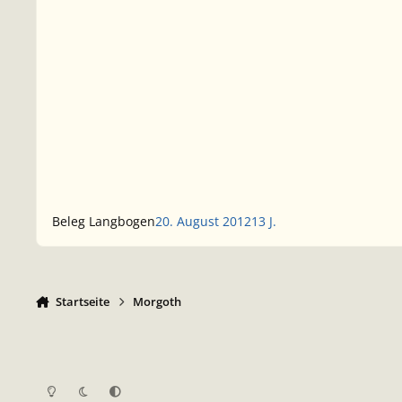
Beleg Langbogen
20. August 2012
13 J.
Startseite
Morgoth
Heller Modus
Dunkler Modus
Systemeinstellung