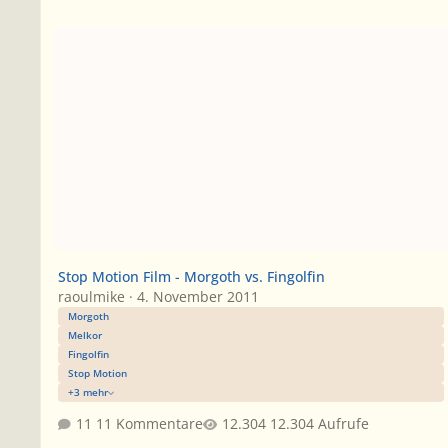
Stop Motion Film - Morgoth vs. Fingolfin
Stop Motion Film - Morgoth vs. Fingolfin
raoulmike
·
4. November 2011
Morgoth
Melkor
Fingolfin
Stop Motion
+3 mehr
11 Kommentare
12.304 Aufrufe